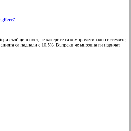
tpgRzer7
бъри съобщи в пост, че хакерите са компрометирали системите,
панията са паднали с 10.5%. Въпреки че мнозина ги наричат