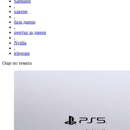
Samsung
,
хакери
,
база данни
,
център за данни
,
Nvidia
,
telegram
Още по темата