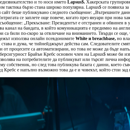
редизвикателство и то носи името
Lapsus$.
Хакерската групировк
им тактика бързо стана широко популярна. Lapsus$ се появиха з
сайт беше публикувано следното съобщение: „Вътрешните данни 
Интригата се заплете още повече, когато през януари при нова ха
съобщение: „Прекъсване: Президентът е отстранен и обвинен в у
а канал на бандата, в който комуникацията е предимно на англий
са били по-скоро за отвличане на вниманието. Твърди се още, 
ежът използва онлайн псевдонимите
White и breachbase,
но вла
 да става и дума, че тийнейджърът действа сам. Следователите см
ои от процесите са автоматизирани, но това не може да бъде нап
иберсигурност Брайън Кребс основен член на Lapsus$ може би и
зволява на потребителите да публикуват или търсят лична инфор
му собственик, но след това публикува базата с данни, което съ
 Кребс е напълно възможно това да е и човекът, който стои зад 