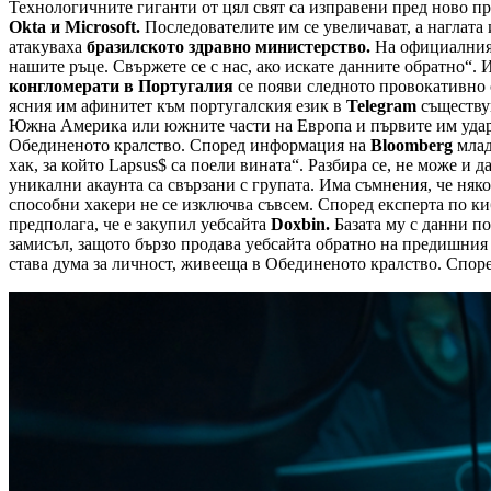
Технологичните гиганти от цял свят са изправени пред ново п
Okta и Microsoft.
Последователите им се увеличават, а наглата 
атакуваха
бразилското здравно министерство.
На официалния 
нашите ръце. Свържете се с нас, ако искате данните обратно“. 
конгломерати в Португалия
се появи следното провокативно 
ясния им афинитет към португалския език в
Telegram
съществув
Южна Америка или южните части на Европа и първите им удари 
Обединеното кралство. Според информация на
Bloomberg
млад
хак, за който Lapsus$ са поели вината“. Разбира се, не може и
уникални акаунта са свързани с групата. Има съмнения, че няк
способни хакери не се изключва съвсем. Според експерта по к
предполага, че е закупил уебсайта
Doxbin.
Базата му с данни по
замисъл, защото бързо продава уебсайта обратно на предишния 
става дума за личност, живееща в Обединеното кралство. Според