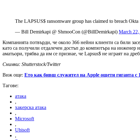
The LAPSUS$ ransomware group has claimed to breach Okta sh
— Bill Demirkapi @ ShmooCon (@BillDemirkapi)
March 22,
Компанията потвърди, че около 366 нейни клиенти са били засе
като са получили отдалечен достъп до компютъра на инженер на
аматьори, трябва да им се признае, че Lapsus$ не играят на дреб
Снимки: Shutterstock/Twitter
Виж още:
Ето как бивш служител на Apple ощети гиганта с 
Тагове:
атака
,
хакерска атака
,
Microsoft
,
Ubisoft
,