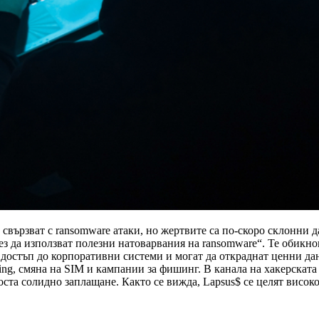
 свързват с ransomware атаки, но жертвите са по-скоро склонни д
без да използват полезни натоварвания на ransomware“. Те обикн
 достъп до корпоративни системи и могат да откраднат ценни дан
ng, смяна на SIM и кампании за фишинг. В канала на хакерската 
оста солидно заплащане. Както се вижда, Lapsus$ се целят висок