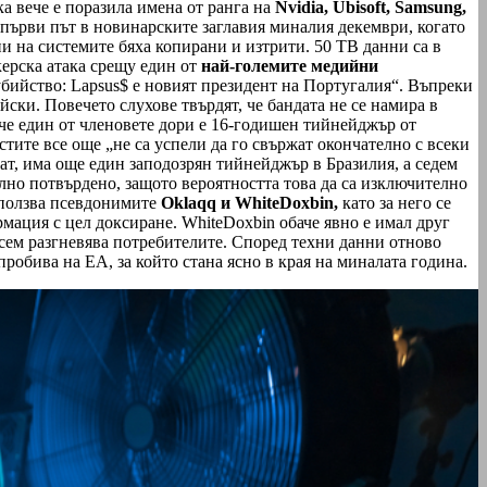
а вече е поразила имена от ранга на
Nvidia, Ubisoft, Samsung,
а първи път в новинарските заглавия миналия декември, когато
на системите бяха копирани и изтрити. 50 TВ данни са в
керска атака срещу един от
най-големите медийни
бийство: Lapsus$ е новият президент на Португалия“. Въпреки
ски. Повечето слухове твърдят, че бандата не се намира в
че един от членовете дори е 16-годишен тийнейджър от
стите все още „не са успели да го свържат окончателно с всеки
ятат, има още един заподозрян тийнейджър в Бразилия, а седем
ълно потвърдено, защото вероятността това да са изключително
зползва псевдонимите
Oklaqq и WhiteDoxbin,
като за него се
мация с цел доксиране. WhiteDoxbin обаче явно е имал друг
всем разгневява потребителите. Според техни данни отново
пробива на EA, за който стана ясно в края на миналата година.