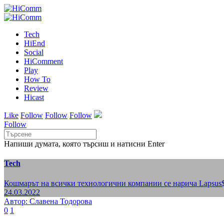
Tech
HiEnd
Social
HiComment
Play
How To
Review
Hicast
Like
Follow
Follow
Follow
Follow
Напиши думата, която търсиш и натисни Enter
Tech
Кошмарът на всички технологични компании се нарича Lapsus
24.03.2022
Автор: Славена Тодорова
0
1