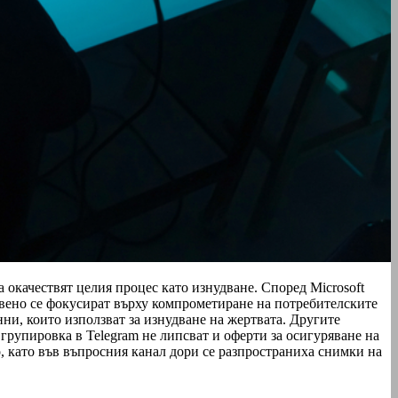
а окачествят целия процес като изнудване. Според Microsoft
овено се фокусират върху компрометиране на потребителските
ни, които използват за изнудване на жертвата. Другите
групировка в Telegram не липсват и оферти за осигуряване на
о, като във въпросния канал дори се разпространиха снимки на