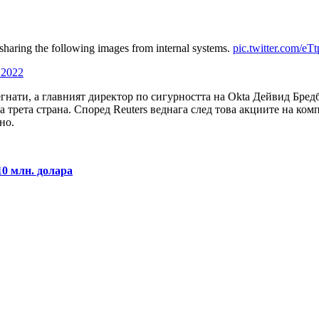
aring the following images from internal systems.
pic.twitter.com/eT
 2022
гнати, а главният директор по сигурността на Okta Дейвид Бред
 трета страна. Според Reuters веднага след това акциите на ком
но.
10 млн. долара