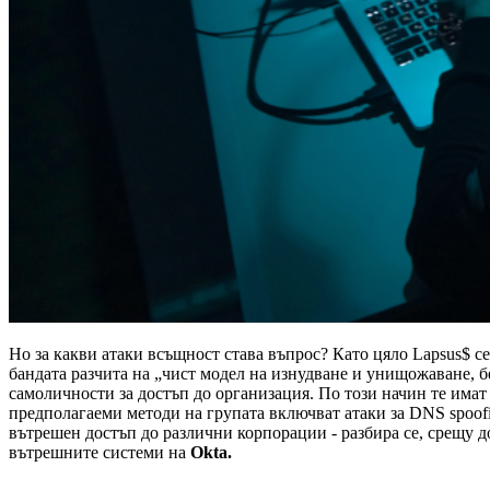
Но за какви атаки всъщност става въпрос? Като цяло Lapsus$ се
бандата разчита на „чист модел на изнудване и унищожаване, 
самоличности за достъп до организация. По този начин те имат
предполагаеми методи на групата включват атаки за DNS spoofi
вътрешен достъп до различни корпорации - разбира се, срещу д
вътрешните системи на
Okta.