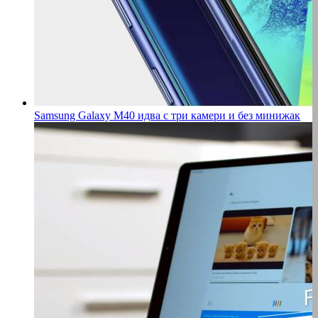
Samsung Galaxy M40 идва с три камери и без минижак