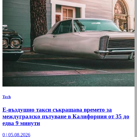
Tech
Е-въздушно такси съкращава времето за
междуградско пътуване в Калифорния от 35 до
едва 9 минути
0
|
05.08.2026