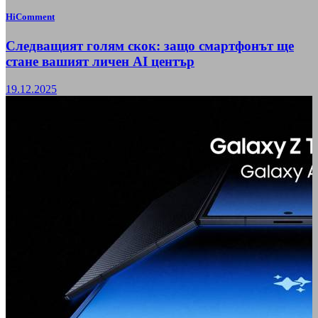
HiComment
Следващият голям скок: защо смартфонът ще
стане вашият личен AI център
19.12.2025