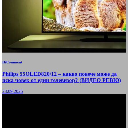
HiComment
Philips 55OLED820/12 – какво повече може да
иска човек от един телевизор? (ВИДЕО РЕВЮ)
23.09.2025