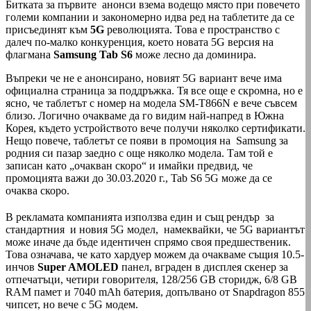
Битката за първите анонси взема водещо място при повечето
големи компании и закономерно идва ред на таблетите да се
присъединят към
5G
революцията. Това е пространство с
далеч по-малко конкуренция, което новата 5G версия на
флагмана
Samsung Tab S6
може лесно да доминира.
Въпреки че не е анонсирано, новият 5G вариант вече има
официална страница за поддръжка. Тя все още е скромна, но е
ясно, че таблетът с номер на модела SM-T866N е вече съвсем
близо. Логично очакваме да го видим най-напред в Южна
Корея, където устройството вече получи няколко сертификати.
Нещо повече, таблетът се появи в промоция на Samsung за
родния си пазар заедно с още няколко модела. Там той е
записан като „очакван скоро“ и имайки предвид, че
промоцията важи до 30.03.2020 г., Tab S6 5G може да се
очаква скоро.
В рекламата компанията използва един и същ рендър за
стандартния и новия 5G модел, намеквайки, че 5G вариантът
може иначе да бъде идентичен спрямо своя предшественик.
Това означава, че като хардуер можем да очакваме същия 10.5-
инчов
Super AMOLED
панел, вграден в дисплея скенер за
отпечатъци, четири говорителя, 128/256 GB сторидж, 6/8 GB
RAM памет и 7040 mAh батерия, допълвано от Snapdragon 855
чипсет, но вече с 5G модем.