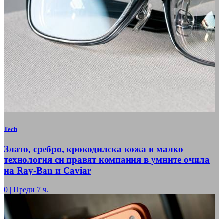
Tech
Злато, сребро, крокодилска кожа и малко
технология си правят компания в умните очила
на Ray-Ban и Caviar
0
|
Преди 7 ч.