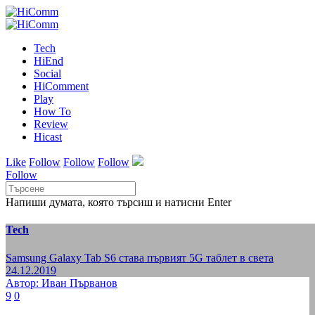
Tech
HiEnd
Social
HiComment
Play
How To
Review
Hicast
Like
Follow
Follow
Follow
Follow
Напиши думата, която търсиш и натисни Enter
Tech
Samsung Galaxy Tab S6 става първият 5G таблет в света
24.12.2019
Автор: Иван Първанов
9
0