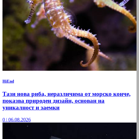
HiEnd
Тази нова риба, неразличима от морско конче,
показва природен дизайн, основан на
уникалност и заемки
0
|
06.08.2026