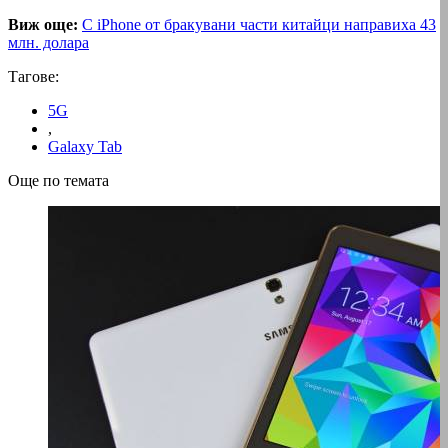
Виж още:
С iPhone от бракувани части китайци направиха 43
млн. долара
Тагове:
5G
,
Galaxy Tab
Още по темата