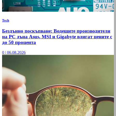
Tech
Бездънно поскъпване: Водещите производители
на РС дъна Asus, MSI и Gigabyte вдигат цените с
до 50 процента
0
|
06.08.2026