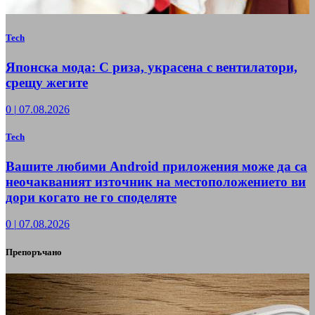
Tech
Японска мода: С риза, украсена с вентилатори,
срещу жегите
0
|
07.08.2026
Tech
Вашите любими Android приложения може да са
неочакваният източник на местоположението ви
дори когато не го споделяте
0
|
07.08.2026
Препоръчано