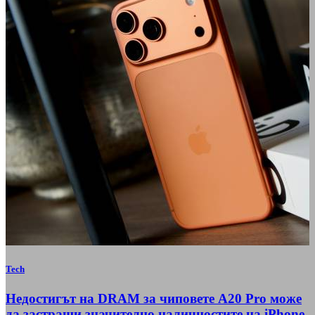
Tech
Недостигът на DRAM за чиповете A20 Pro може
да застраши значително наличностите на iPhone