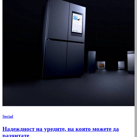
Social
Надеждност на уредите, на която можете да
разчитате