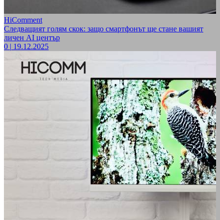
HiComment
Следващият голям скок: защо смартфонът ще стане вашият
личен AI център
0
|
19.12.2025