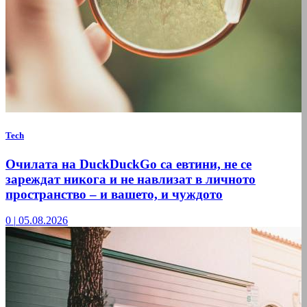
Tech
Очилата на DuckDuckGo са евтини, не се
зареждат никога и не навлизат в личното
пространство – и вашето, и чуждото
0
|
05.08.2026