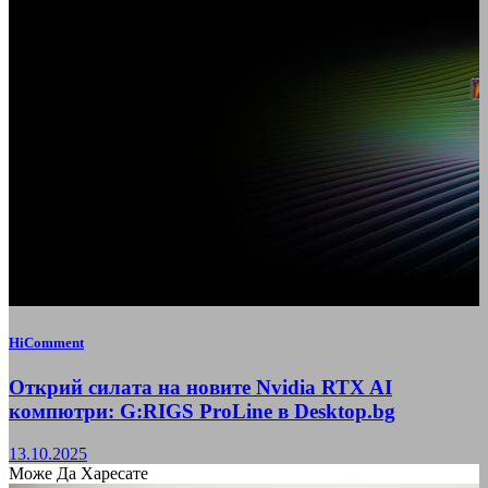
HiComment
Открий силата на новите Nvidia RTX AI
компютри: G:RIGS ProLine в Desktop.bg
13.10.2025
Може Да Харесате