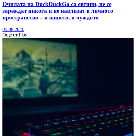
Очилата на DuckDuckGo са евтини, не се
зареждат никога и не навлизат в личното
пространство – и вашето, и чуждото
05.08.2026
Още от Play