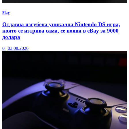
Play
Отдавна изгубена уникална Nintendo DS игра,
която се изтрива сама, се появи в eBay за 9000
долара
0
|
03.08.2026