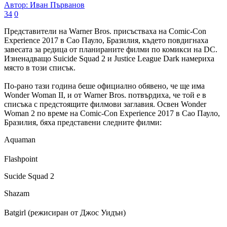
Автор: Иван Първанов
34
0
Представители на Warner Bros. присъстваха на Comic-Con
Experience 2017 в Сао Пауло, Бразилия, където повдигнаха
завесата за редица от планираните филми по комикси на DC.
Изненадващо Suicide Squad 2 и Justice League Dark намериха
място в този списък.
По-рано тази година беше официално обявено, че ще има
Wonder Woman II, и от Warner Bros. потвърдиха, че той е в
списъка с предстоящите филмови заглавия. Освен Wonder
Woman 2 по време на Comic-Con Experience 2017 в Сао Пауло,
Бразилия, бяха представени следните филми:
Aquaman
Flashpoint
Sucide Squad 2
Shazam
Batgirl (режисиран от Джос Уидън)