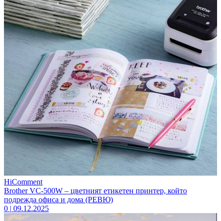
HiComment
Brother VC-500W – цветният етикетен принтер, който
подрежда офиса и дома (РЕВЮ)
0
|
09.12.2025