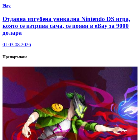
Play
Отдавна изгубена уникална Nintendo DS игра,
която се изтрива сама, се появи в eBay за 9000
долара
0
|
03.08.2026
Препоръчано