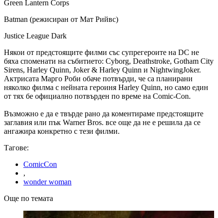
Green Lantern Corps
Batman (режисиран от Мат Рийвс)
Justice League Dark
Някои от предстоящите филми със супрегероите на DC не
бяха споменати на събитието: Cyborg, Deathstroke, Gotham City
Sirens, Harley Quinn, Joker & Harley Quinn и NightwingJoker.
Актрисата Марго Роби обаче потвърди, че са планирани
няколко филма с нейната героиня Harley Quinn, но само един
от тях бе официално потвърден по време на Comic-Con.
Възможно е да е твърде рано да коментираме предстоящите
заглавия или пък Warner Bros. все още да не е решила да се
ангажира конкретно с тези филми.
Тагове:
ComicCon
,
wonder woman
Още по темата