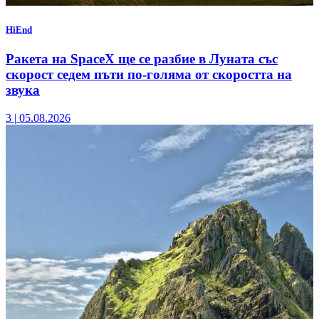
HiEnd
Ракета на SpaceX ще се разбие в Луната със
скорост седем пъти по-голяма от скоростта на
звука
3
|
05.08.2026