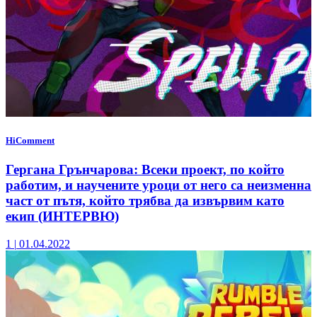
HiComment
Гергана Грънчарова: Всеки проект, по който
работим, и научените уроци от него са неизменна
част от пътя, който трябва да извървим като
екип (ИНТЕРВЮ)
1
|
01.04.2022