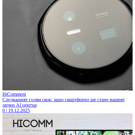
HiComment
Следващият голям скок: защо смартфонът ще стане вашият
личен AI център
0
|
19.12.2025