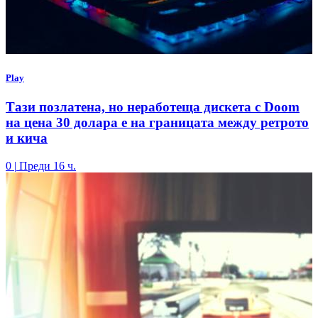
Play
Тази позлатена, но неработеща дискета с Doom
на цена 30 долара е на границата между ретрото
и кича
0
|
Преди 16 ч.