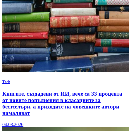
Tech
Книгите, създадени от ИИ, вече са 33 процента
от новите попълнения в класациите за
бестселъри, а приходите на човешките автори
намаляват
04.08.2026