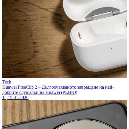
Tech
Huawei FreeClip 2 – Дългоочакваното завръщане на най-
добрите слушалки на Huawei (РЕВЮ)
1
|
15.01.2026