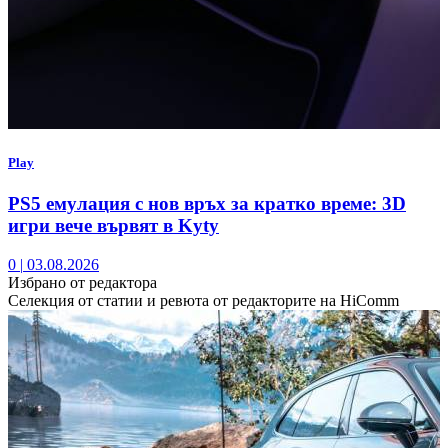
Play
PS5 емулация с нов връх за кратко време: 3D
игри вече вървят в Kyty
0
|
03.08.2026
Избрано от редактора
Селекция от статии и ревюта от редакторите на HiComm