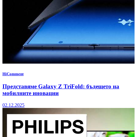
HiComment
Представяме Galaxy Z TriFold: бъдещето на
мобилните иновации
02.12.2025