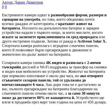
Автор: Дарин Димитров
0
0
Екстремните камери идват в
разнообразни форми, размери и
сценарии на употреба
, но това, което обединява почти
всички джаджи от категорията, е
краткият живот на
батерията
. Носенето на допълнителни батерии и зарядни
устройства надали е първото нещо, за което мислите, когато
искате за заснемете приключенията си сред природата
или
други екстремни подвизи. Затова се ражда и
Activeon Solar X.
Спортната камера разполага с вградени слънчеви панели,
които й позволяват бързо презареждане в движение и
значително по-дълъг живот на батерията.
Соларната камера снимка
4K видео и разполага с 2-инчов
тъчскрийн
дисплей и Wi-Fi поддръжка за трансфер на снимки
и видео към мобилното ви устройство. Животът на батерията
при нормално използване е около два часа, но
ако отворите
сгъваемите соларни панели, той се удължава до
впечатляващите 6 часа
. Ако дори това не е достатъчно за
вас, пълното презареждане на батерията благодарение на
слънчевите панели отнема около час, а
за само 30 минути
може да достигнете 80% от капацитета й.
Устройството ще
влезе в продажба през март тази година на цена от 450 долара.