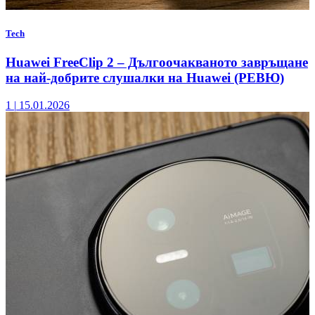
Tech
Huawei FreeClip 2 – Дългоочакваното завръщане
на най-добрите слушалки на Huawei (РЕВЮ)
1
|
15.01.2026