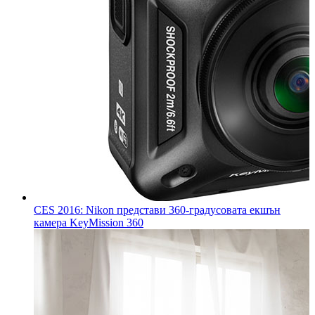
CES 2016: Nikon представи 360-градусовата екшън
камера KeyMission 360