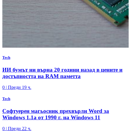
Tech
ИИ бумът ни върна 20 години назад в цените и
достъпността на RAM паметта
0
|
Преди 19 ч.
Tech
Софтуерен магьосник прехвърли Word за
Windows 1.1a от 1990 г. на Windows 11
0
|
Преди 22 ч.