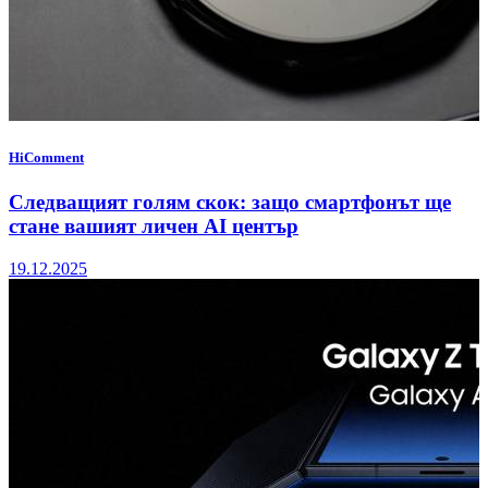
HiComment
Следващият голям скок: защо смартфонът ще
стане вашият личен AI център
19.12.2025