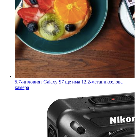
5.7-инчовият Galaxy S7 ще има 12.2-мегапикселова
камера