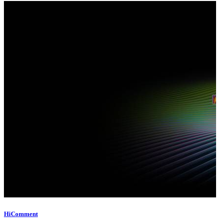
HiComment