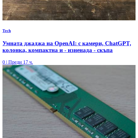
Tech
Умната джаджа на OpenAI: с камери, ChatGPT,
колонка, компактна и - изненада - скъпа
0
|
Преди 17 ч.