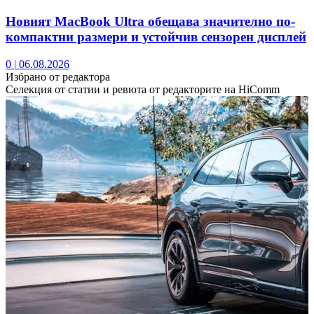
Новият MacBook Ultra обещава значително по-
компактни размери и устойчив сензорен дисплей
0
|
06.08.2026
Избрано от редактора
Селекция от статии и ревюта от редакторите на HiComm