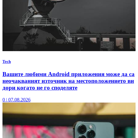
Tech
Вашите любими Android приложения може да са
неочакваният източник на местоположението ви
дори когато не го споделяте
0
|
07.08.2026