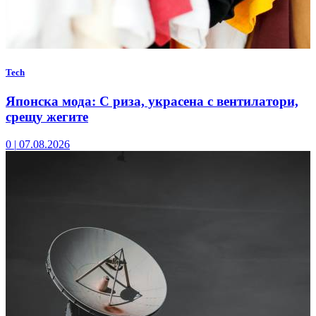
Tech
Японска мода: С риза, украсена с вентилатори,
срещу жегите
0
|
07.08.2026