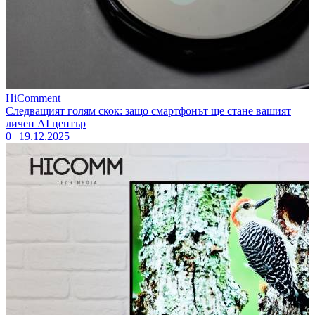
HiComment
Следващият голям скок: защо смартфонът ще стане вашият
личен AI център
0
|
19.12.2025