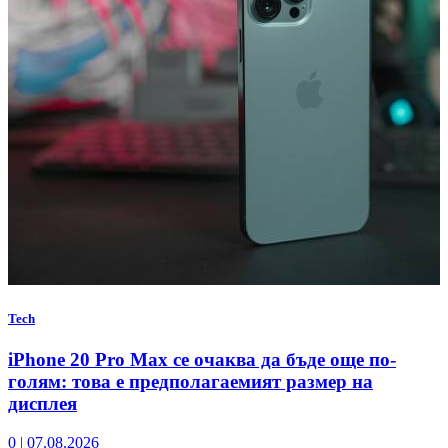
Tech
iPhone 20 Pro Max се очаква да бъде още по-
голям: това е предполагаемият размер на
дисплея
0
|
07.08.2026