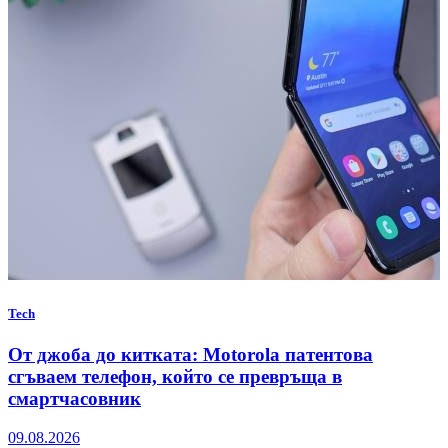
Tech
От джоба до китката: Motorola патентова
сгъваем телефон, който се превръща в
смартчасовник
09.08.2026