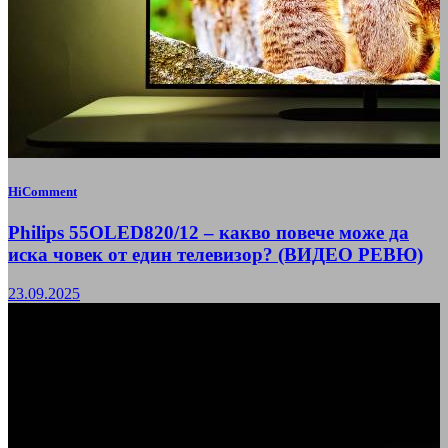
HiComment
Philips 55OLED820/12 – какво повече може да
иска човек от един телевизор? (ВИДЕО РЕВЮ)
23.09.2025