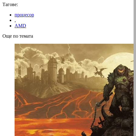
Тагове:
процесор
,
AMD
Още по темата