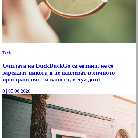
Tech
Очилата на DuckDuckGo са евтини, не се
зареждат никога и не навлизат в личното
пространство – и вашето, и чуждото
0
|
05.08.2026