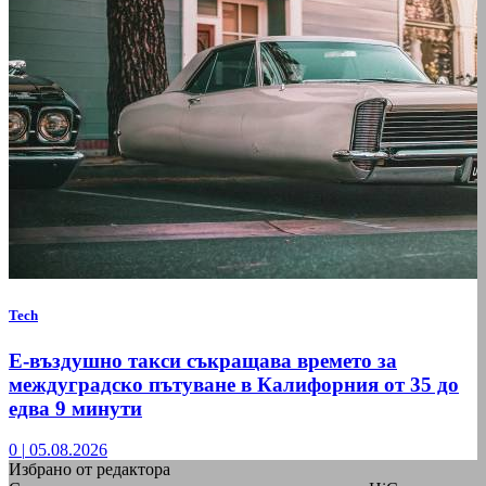
Tech
Е-въздушно такси съкращава времето за
междуградско пътуване в Калифорния от 35 до
едва 9 минути
0
|
05.08.2026
Избрано от редактора