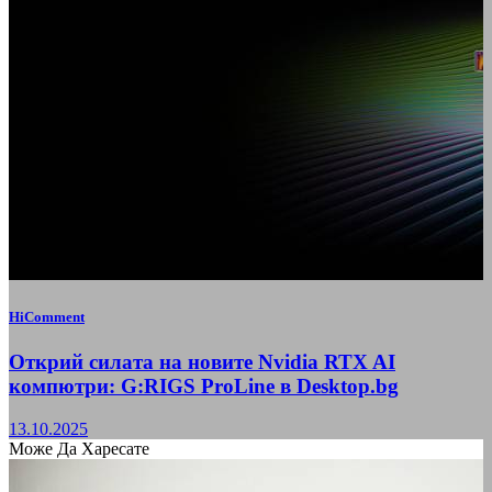
HiComment
Открий силата на новите Nvidia RTX AI
компютри: G:RIGS ProLine в Desktop.bg
13.10.2025
Може Да Харесате