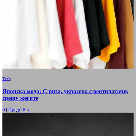
Tech
Японска мода: С риза, украсена с вентилатори,
срещу жегите
0
|
Преди 6 ч.