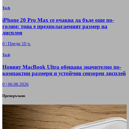
Tech
iPhone 20 Pro Max се очаква да бъде още по-
голям: това е предполагаемият размер на
дисплея
0
|
Преди 10 ч.
Tech
Новият MacBook Ultra обещава значително по-
компактни размери и устойчив сензорен дисплей
0
|
06.08.2026
Препоръчано