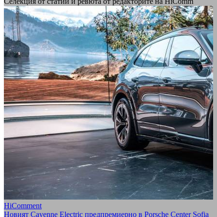
Селекция от статии и ревюта от редакторите на HiComm
HiComment
Новият Cayenne Electric предпремиерно в Porsche Center Sofia