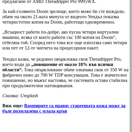
предлагани от AMD Threadripper Pro 9995WX.
За най-голямото Doom зрелище, което може би сте виждали,
обаче на около 21-вата минута от видеото Уендъл показва
четиристотин копия на Doom, работещи едновременно.
„Всъщност работи по-добре, ако пусна четири виртуални
машини, всяка от които работи със 100 копия на Doom“,
отбеляза той. Според него това все още използва само четири
или пет от 12-те чипчета на процесорния пакет.
Уендъл казва, че редовно овърклоква своя Threadripper Pro,
което води до
„повишение от около 18% във всички
области“.
Това овърклокване обаче означава скок от 350 W на
фабрично ниво до 700 W TDP консумация. Това е значително
повишение, но мъжът настоява, че системата остава стабилна
при продължителни натоварвания.
Снимка: Unsplash
Виж още:
Вампирите са прави: стареещата кожа може да
бъде подмладена с млада кръв