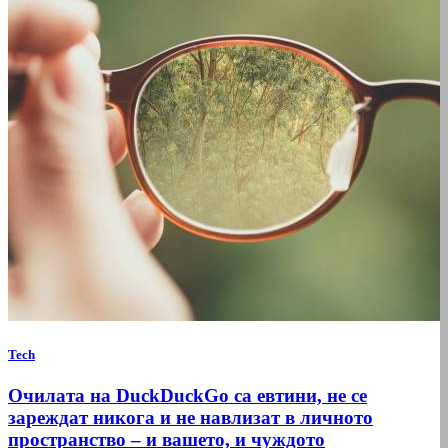
Tech
Очилата на DuckDuckGo са евтини, не се
зареждат никога и не навлизат в личното
пространство – и вашето, и чуждото