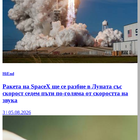
HiEnd
Ракета на SpaceX ще се разбие в Луната със
скорост седем пъти по-голяма от скоростта на
звука
3
|
05.08.2026