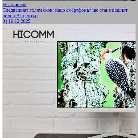
HiComment
Следващият голям скок: защо смартфонът ще стане вашият
личен AI център
0
|
19.12.2025