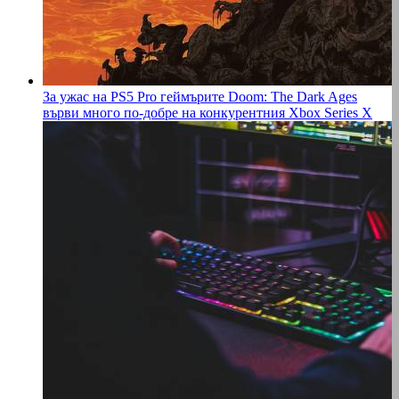
За ужас на PS5 Pro геймърите Doom: The Dark Ages
върви много по-добре на конкурентния Xbox Series X