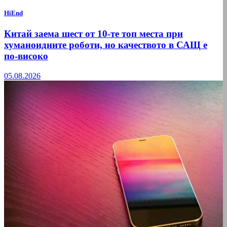
HiEnd
Китай заема шест от 10-те топ места при
хуманоидните роботи, но качеството в САЩ е
по-високо
05.08.2026