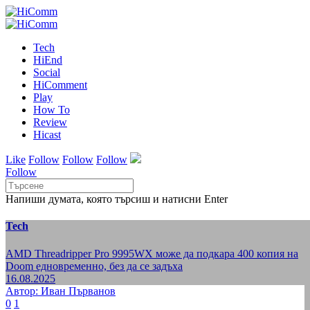
Tech
HiEnd
Social
HiComment
Play
How To
Review
Hicast
Like
Follow
Follow
Follow
Follow
Напиши думата, която търсиш и натисни Enter
Tech
AMD Threadripper Pro 9995WX може да подкара 400 копия на
Doom едновременно, без да се задъха
16.08.2025
Автор: Иван Първанов
0
1