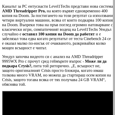
Каналът за PC ентусиасти Level1Techs представи нова система
AMD Threadripper Pro,
на която вървят едновременно 400
копия на Doom. За постигането на този резултат са използвани
четири виртуални машини, всяка от които подкарва 100 копия
на Doom. Въпреки това на пръв поглед огромно натоварване с
класически игри, симпатичният водещ на Level1Techs Уендъл
случайно е
оставил 100 копия на Doom да работят
и е
забелязал това едва когато резултатът от теста Cinebench 24 се
е оказал малко по-нисък от очакваното, разкривайки колко
мощен всъщност е чипът.
Уендул започва видеото си с анализ на AMD Threadripper
9995WX Pro с прочут сред геймърите въпрос -
Може ли да
подкара Crysis?,
пита той риторично. „Е, всъщност не,
защото оригиналният Crisis просто блокира, когато имаш
толкова много VRAM, но можеш да стартираш осем копия на
Crisis, защото тогава всяка от тях получава 24 GB VRAM“,
обяснява той.