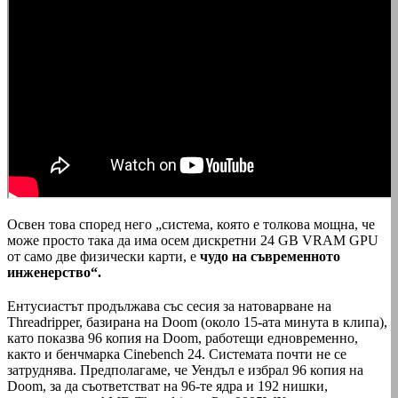
Освен това според него „система, която е толкова мощна, че
може просто така да има осем дискретни 24 GB VRAM GPU
от само две физически карти, е
чудо на съвременното
инженерство“.
Ентусиастът продължава със сесия за натоварване на
Threadripper, базирана на Doom (около 15-ата минута в клипа),
като показва 96 копия на Doom, работещи едновременно,
както и бенчмарка Cinebench 24. Системата почти не се
затруднява. Предполагаме, че Уендъл е избрал 96 копия на
Doom, за да съответстват на 96-те ядра и 192 нишки,