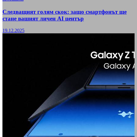
Следващият голям скок: защо смартфонът ще
стане вашият личен AI център
19.12.2025