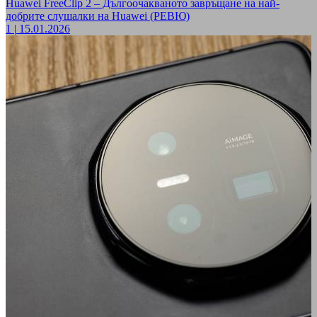
Huawei FreeClip 2 – Дългоочакваното завръщане на най-
добрите слушалки на Huawei (РЕВЮ)
1
|
15.01.2026