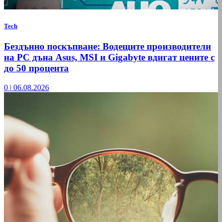
Tech
Бездънно поскъпване: Водещите производители
на РС дъна Asus, MSI и Gigabyte вдигат цените с
до 50 процента
0
|
06.08.2026