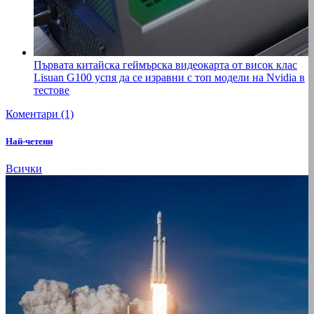
Първата китайска геймърска видеокарта от висок клас
Lisuan G100 успя да се изравни с топ модели на Nvidia в
тестове
Коментари (1)
Най-четени
Всички