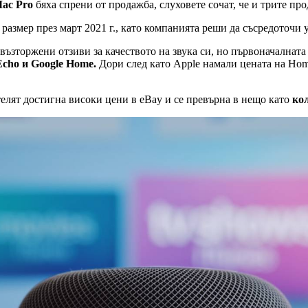
ac Pro
бяха спрени от продажба, слуховете сочат, че и трите про
азмер през март 2021 г., като компанията реши да съсредоточи 
ъзторжени отзиви за качеството на звука си, но първоначалната 
cho и Google Home.
Дори след като Apple намали цената на Hom
лят достигна високи цени в eBay и се превърна в нещо като
кол