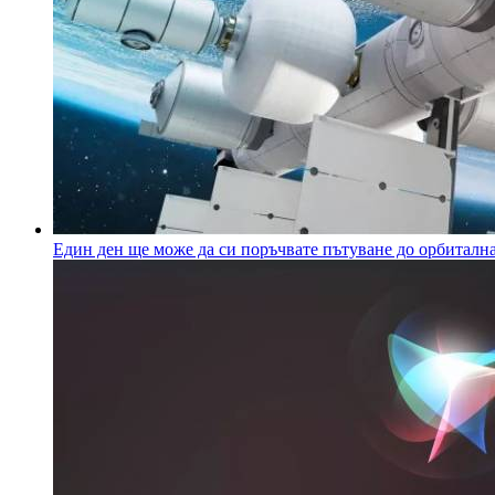
Един ден ще може да си поръчвате пътуване до орбиталнат