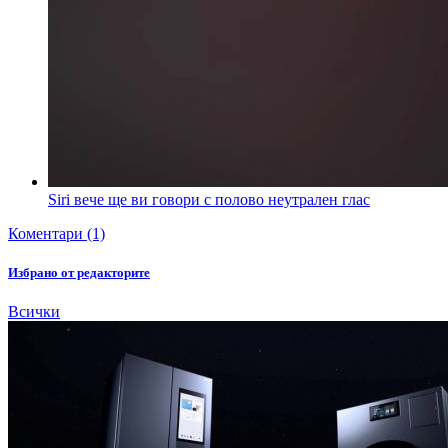
Siri вече ще ви говори с полово неутрален глас
Коментари (1)
Избрано от редакторите
Всички