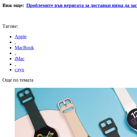
Виж още:
Проблемите във веригата за доставки няма да зас
Тагове:
Apple
,
MacBook
,
iMac
,
слух
Още по темата