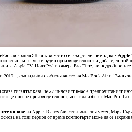
Pod със същия S8 чип, за който се говори, че ще видим в
Apple 
ношение на размер и аудио производителност и добави, че той 
бинира Apple TV, HomePod и камера FaceTime, но подробностите 
2019 г., съвпадайки с обновяването на MacBook Air и 13-инчови
 Тогава гигантът каза, че 27-инчовият iMac е предпочитаният из
 от още повече производителност, могат да изберат Mac Pro. Так
ените чипове
на Apple. В своя бюлетин миналия месец Марк Гърман
з основа на този период от време компютърът може да се захранв