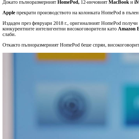
Докато пълноразмерният
HomePod,
12-инчовият
MacBook
и
iM
Apple
прекрати производството на колонката HomePod в пълен р
Издаден през февруари 2018 г., оригиналният HomePod получи в
конкурентните интелигентни високоговорители като
Amazon E
слаби.
Откакто пълноразмерният HomePod беше спрян, високоговорите