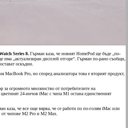
Watch Series 8.
Гърман каза, че новият HomePod ще бъде „по-
ще има „актуализиран дисплей отгоре“. Гърман по-рано съобщи,
остават оскъдни.
я MacBook Pro, но според анализатора това е вторият продукт,
бор за огромното мнозинство от потребителите на
а цветният 24-инчов iMac с чипа M1 остана единственият
 каза, че все още вярва, че се работи по по-голям iMac или
а от чипове M2 Pro и M2 Max.