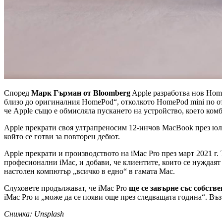
Според
Марк Гърман от Bloomberg
Apple разработва нов Home
близо до оригиналния HomePod“, отколкото HomePod mini по от
че Apple също е обмисляла пускането на устройство, което ком
Apple прекрати своя ултрапреносим 12-инчов MacBook през юли 
който се готви за повторен дебют.
Apple прекрати и производството на iMac Pro през март 2021 г.
професионални iMac, и добави, че клиентите, които се нуждаят
настолен компютър „всичко в едно“ в гамата Mac.
Слуховете продължават, че iMac Pro
ще се завърне със собств
iMac Pro и „може да се появи още през следващата година“. Въ
Снимка: Unsplash