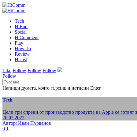
Tech
HiEnd
Social
HiComment
Play
How To
Review
Hicast
Like
Follow
Follow
Follow
Follow
Напиши думата, която търсиш и натисни Enter
Tech
Цели три спрени от производство продукта на Apple се готвят 
26.07.2022
Автор: Иван Първанов
0
1