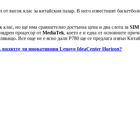
л от висок клас за китайския пазар. В него известният баскетбо
к клас, но ще има сравнително достъпна цена и два слота за
SIM
иядрен процесор от
MediaTek
, което е и една от основните при
атляващо. Все още не е ясно дали P780 ще се предлага извън Китай
 видяхте ли иновативния Lenovo IdeaCenter Horizon?