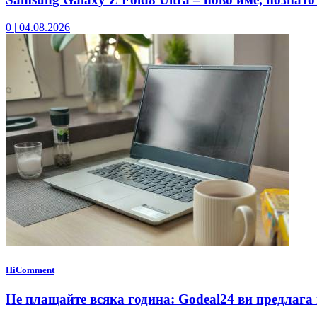
0
|
04.08.2026
HiComment
Не плащайте всяка година: Godeal24 ви предлага 