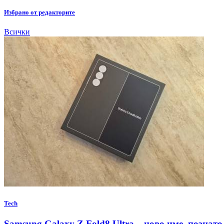
Избрано от редакторите
Всички
Tech
Samsung Galaxy Z Fold8 Ultra – ново име, познато