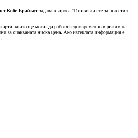
лист
Кобе Брайънт
задава въпроса "Готови ли сте за нов стил
карти, които ще могат да работят едновременно в режим на
чини за очакваната ниска цена. Ако изтеклата информация е
.