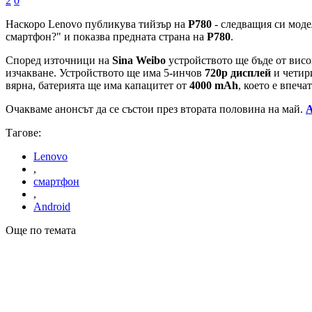
2
0
Наскоро Lenovo публикува тийзър на
P780
- следващия си моде
смартфон?" и показва предната страна на
P780
.
Според източници на
Sina Weibo
устройството ще бъде от висо
изчакване. Устройството ще има 5-инчов
720p дисплей
и четир
вярна, батерията ще има капацитет от
4000 mAh
, което е впеч
Очакваме анонсът да се състои през втората половина на май.
А
Тагове:
Lenovo
,
смартфон
,
Android
Още по темата