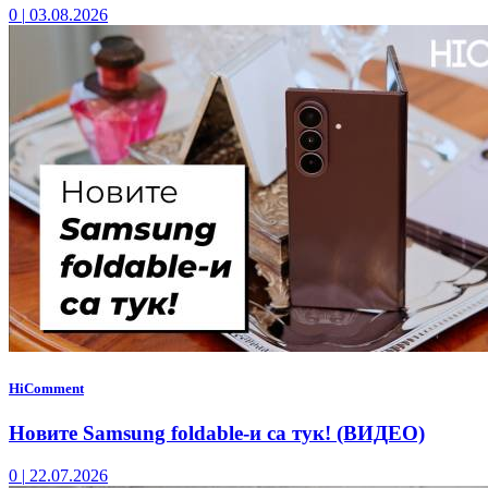
0
|
03.08.2026
HiComment
Новите Samsung foldable-и са тук! (ВИДЕО)
0
|
22.07.2026