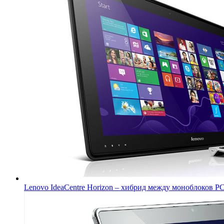
Lenovo IdeaCentre Horizon – хибрид между моноблоков PC