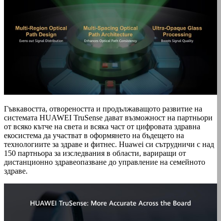
Гъвкавостта, отвореността и продължаващото развитие на
системата HUAWEI TruSense дават възможност на партньори
от всяко кътче на света и всяка част от цифровата здравна
екосистема да участват в оформянето на бъдещето на
технологиите за здраве и фитнес. Huawei си сътрудничи с над
150 партньора за изследвания в области, вариращи от
дистанционно здравеопазване до управление на семейното
здраве.