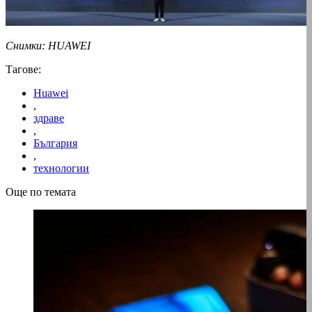
Снимки: HUAWEI
Тагове:
Huawei
,
здраве
,
България
,
технологии
Още по темата