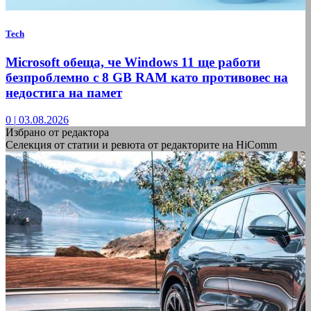
Tech
Microsoft обеща, че Windows 11 ще работи
безпроблемно с 8 GB RAM като противовес на
недостига на памет
0
|
03.08.2026
Избрано от редактора
Селекция от статии и ревюта от редакторите на HiComm