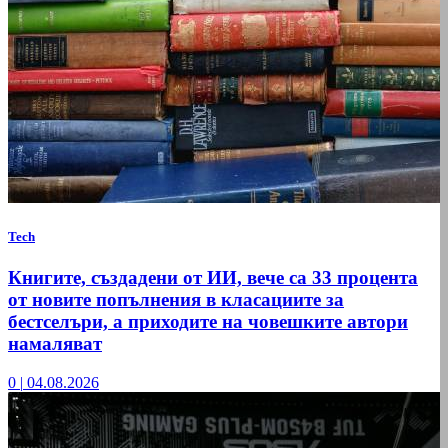
Tech
Книгите, създадени от ИИ, вече са 33 процента
от новите попълнения в класациите за
бестселъри, а приходите на човешките автори
намаляват
0
|
04.08.2026