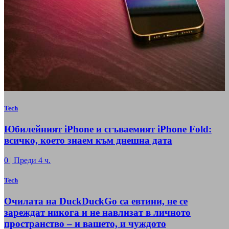
Tech
Юбилейният iPhone и сгъваемият iPhone Fold:
всичко, което знаем към днешна дата
0
|
Преди 4 ч.
Tech
Очилата на DuckDuckGo са евтини, не се
зареждат никога и не навлизат в личното
пространство – и вашето, и чуждото