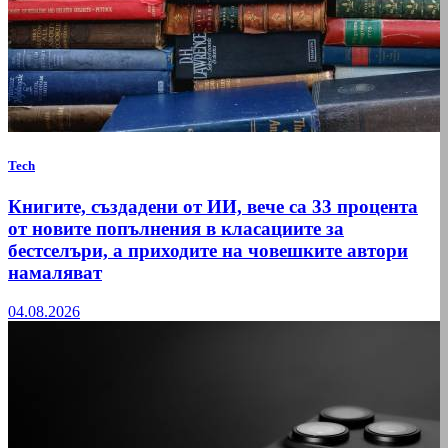
Tech
Книгите, създадени от ИИ, вече са 33 процента
от новите попълнения в класациите за
бестселъри, а приходите на човешките автори
намаляват
04.08.2026