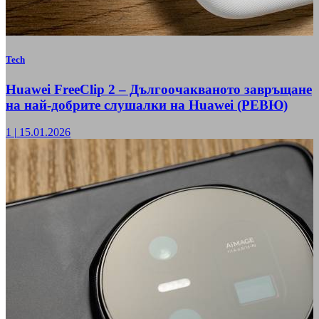
Tech
Huawei FreeClip 2 – Дългоочакваното завръщане
на най-добрите слушалки на Huawei (РЕВЮ)
1
|
15.01.2026