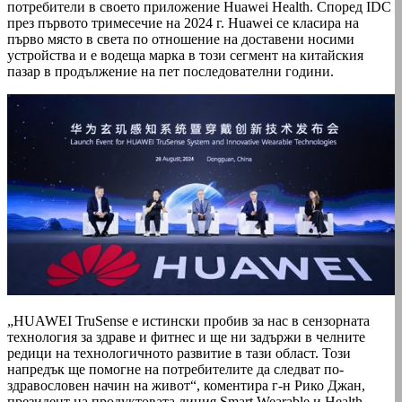
потребители в своето приложение Huawei Health. Според IDC
през първото тримесечие на 2024 г. Huawei се класира на
първо място в света по отношение на доставени носими
устройства и е водеща марка в този сегмент на китайския
пазар в продължение на пет последователни години.
„HUAWEI TruSense е истински пробив за нас в сензорната
технология за здраве и фитнес и ще ни задържи в челните
редици на технологичното развитие в тази област. Този
напредък ще помогне на потребителите да следват по-
здравословен начин на живот“, коментира г-н Рико Джан,
президент на продуктовата линия Smart Wearable и Health