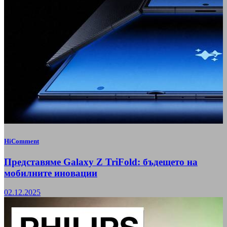
HiComment
Представяме Galaxy Z TriFold: бъдещето на
мобилните иновации
02.12.2025