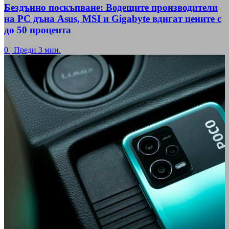
Бездънно поскъпване: Водещите производители
на РС дъна Asus, MSI и Gigabyte вдигат цените с
до 50 процента
0
|
Преди 3 мин.