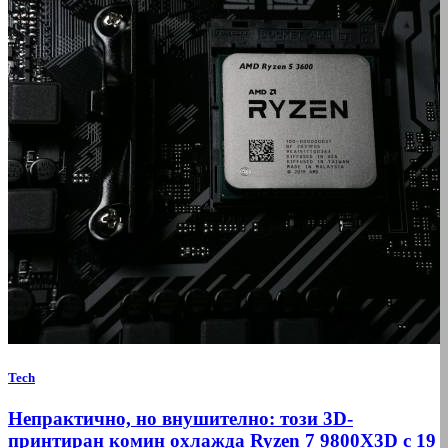
Tech
Непрактично, но внушително: този 3D-
принтиран комин охлажда Ryzen 7 9800X3D с 19