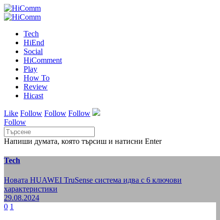
Tech
HiEnd
Social
HiComment
Play
How To
Review
Hicast
Like
Follow
Follow
Follow
Follow
Напиши думата, която търсиш и натисни Enter
Tech
Новата HUAWEI TruSense система идва с 6 ключови
характеристики
29.08.2024
0
1