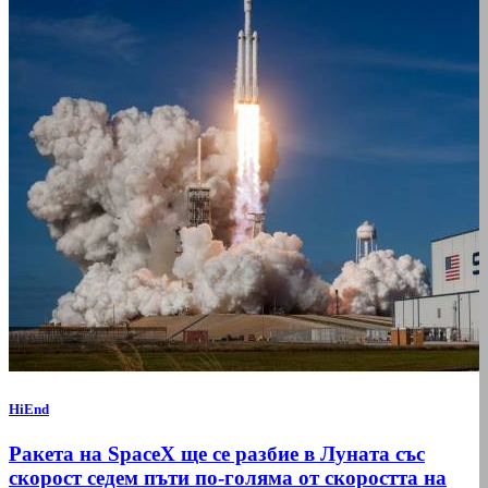
HiEnd
Ракета на SpaceX ще се разбие в Луната със
скорост седем пъти по-голяма от скоростта на