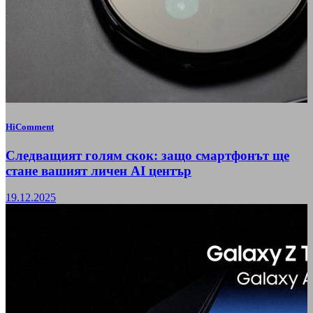
HiComment
Следващият голям скок: защо смартфонът ще
стане вашият личен AI център
19.12.2025