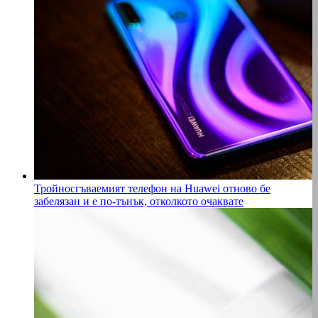
Тройносгъваемият телефон на Huawei отново бе
забелязан и е по-тънък, отколкото очаквате