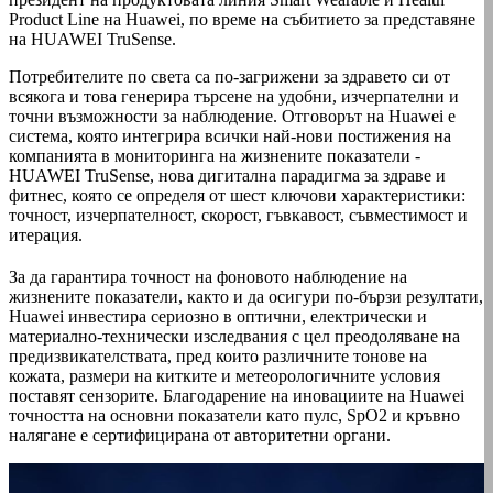
Product Line на Huawei, по време на събитието за представяне
на HUAWEI TruSense.
Потребителите по света са по-загрижени за здравето си от
всякога и това генерира търсене на удобни, изчерпателни и
точни възможности за наблюдение. Отговорът на Huawei е
система, която интегрира всички най-нови постижения на
компанията в мониторинга на жизнените показатели -
HUAWEI TruSense, нова дигитална парадигма за здраве и
фитнес, която се определя от шест ключови характеристики:
точност, изчерпателност, скорост, гъвкавост, съвместимост и
итерация.
За да гарантира точност на фоновото наблюдение на
жизнените показатели, както и да осигури по-бързи резултати,
Huawei инвестира сериозно в оптични, електрически и
материално-технически изследвания с цел преодоляване на
предизвикателствата, пред които различните тонове на
кожата, размери на китките и метеорологичните условия
поставят сензорите. Благодарение на иновациите на Huawei
точността на основни показатели като пулс, SpO2 и кръвно
налягане е сертифицирана от авторитетни органи.