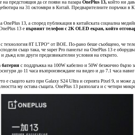
е на предстоящия да се появи на пазара
OnePlus 13,
който ни дав
дебютира на 31 октомври в Китай. Предварителните поръчки в Ки
OnePlus 13, а според публикация в китайската социална медийн
OnePlus 13 е
първият телефон с 2K OLED екран, който отгова
 с технология 8T LTPO“ от BOE. По-рано беше съобщено, че теле
сподели също така, че super Pro панелът на OnePlus 13 е оборудв
д и дъжд или други предизвикателни условия на открито.
 батерия
с поддръжка на 100W кабелно и 50W безжично бързо зар
осигури до 11 часа възпроизвеждане на видео и до 7.1 часа навиг
то е същото като при Galaxy S24 Ultra и серията Pixel 9, и мож
лността му остава същата. OnePlus 13 разполага и с четири микр