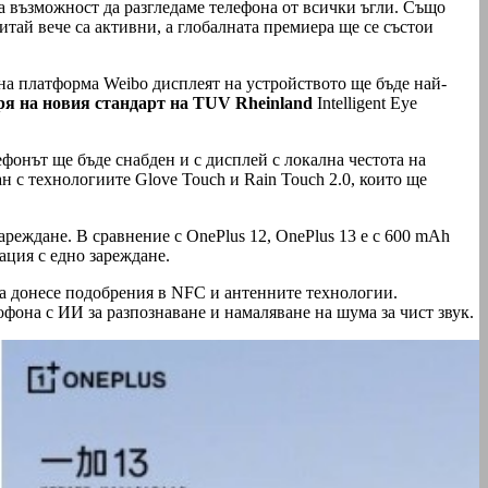
а възможност да разгледаме телефона от всички ъгли. Също
тай вече са активни, а глобалната премиера ще се състои
а платформа Weibo дисплеят на устройството ще бъде най-
ря на новия стандарт на TUV Rheinland
Intelligent Eye
фонът ще бъде снабден и с дисплей с локална честота на
ан с технологиите Glove Touch и Rain Touch 2.0, които ще
еждане. В сравнение с OnePlus 12, OnePlus 13 е с 600 mAh
ация с едно зареждане.
е да донесе подобрения в NFC и антенните технологии.
офона с ИИ за разпознаване и намаляване на шума за чист звук.