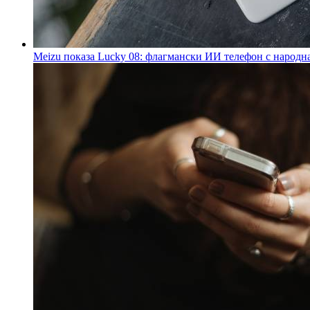
Meizu показа Lucky 08: флагмански ИИ телефон с народн