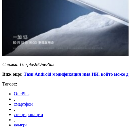
Снимка: Unsplash/OnePlus
Виж още:
Тази Android модификация има ИИ, който може да
Тагове:
OnePlus
,
смартфон
,
спецификации
,
камера