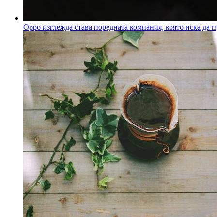
Oppo изглежда става поредната компания, която иска да п