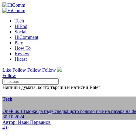
Tech
HiEnd
Social
HiComment
Play
How To
Review
Hicast
Like
Follow
Follow
Follow
Follow
Напиши думата, която търсиш и натисни Enter
Tech
OnePlus 13 може да бъде следващото голямо име на пазара на 
30.10.2024
Автор: Иван Първанов
4
0