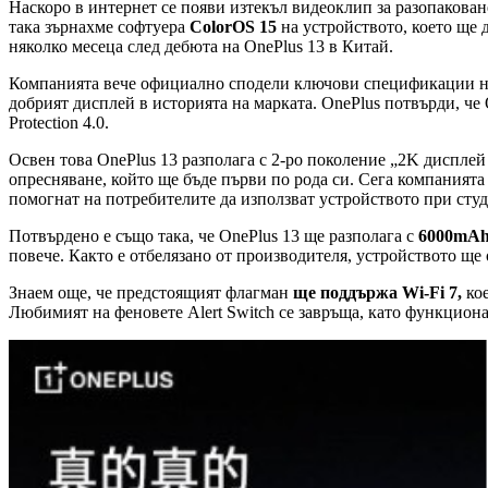
Наскоро в интернет се появи изтекъл видеоклип за разопакован
така зърнахме софтуера
ColorOS 15
на устройството, което ще 
няколко месеца след дебюта на OnePlus 13 в Китай.
Компанията вече официално сподели ключови спецификации на 
добрият дисплей в историята на марката. OnePlus потвърди, че 
Protection 4.0.
Освен това OnePlus 13 разполага с 2-ро поколение „2K дисплей
опресняване, който ще бъде първи по рода си. Сега компанията 
помогнат на потребителите да използват устройството при сту
Потвърдено е също така, че OnePlus 13 ще разполага с
6000mAh
повече. Както е отбелязано от производителя, устройството ще 
Знаем още, че предстоящият флагман
ще поддържа Wi-Fi 7,
кое
Любимият на феновете Alert Switch се завръща, като функциона