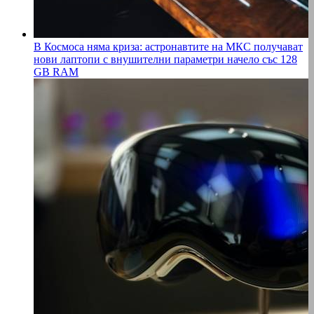
В Космоса няма криза: астронавтите на МКС получават
нови лаптопи с внушителни параметри начело със 128
GB RAM