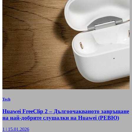
Tech
Huawei FreeClip 2 – Дългоочакваното завръщане
на най-добрите слушалки на Huawei (РЕВЮ)
1
|
15.01.2026