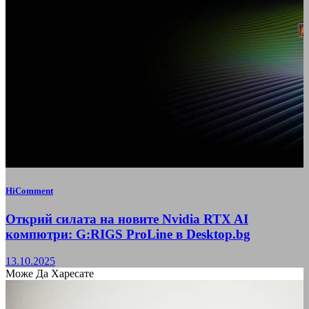
HiComment
Открий силата на новите Nvidia RTX AI
компютри: G:RIGS ProLine в Desktop.bg
13.10.2025
Може Да Харесате