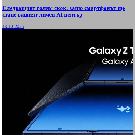
Следващият голям скок: защо смартфонът ще
стане вашият личен AI център
19.12.2025