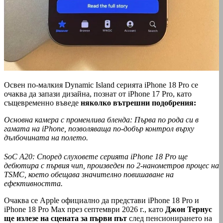
Освен по-малкия Dynamic Island серията iPhone 18 Pro се
очаква да запази дизайна, познат от iPhone 17 Pro, като
същевременно въведе
няколко вътрешни подобрения:
Основна камера с променлива бленда: Първа по рода си в
гамата на iPhone, позволяваща по-добър контрол върху
дълбочината на полето.
SoC A20: Според слуховете серията iPhone 18 Pro ще
дебютира с първия чип, произведен по 2-нанометров процес на
TSMC, което обещава значително повишаване на
ефективността.
Очаква се Apple официално да представи iPhone 18 Pro и
iPhone 18 Pro Max през септември 2026 г., като
Джон Тернус
ще излезе на сцената за първи път
след пенсионирането на