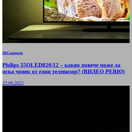
HiComment
Philips 55OLED820/12 – какво повече може да
иска човек от един телевизор? (ВИДЕО РЕВЮ)
23.09.2025