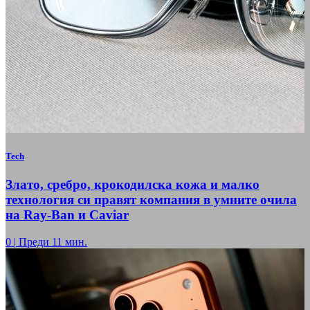
Tech
Злато, сребро, крокодилска кожа и малко
технология си правят компания в умните очила
на Ray-Ban и Caviar
0
|
Преди 11 мин.