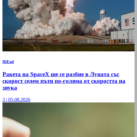
HiEnd
Ракета на SpaceX ще се разбие в Луната със
скорост седем пъти по-голяма от скоростта на
звука
3
|
05.08.2026