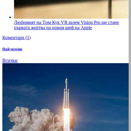
Любимият на Тим Кук VR шлем Vision Pro ще стане
първата жертва на новия шеф на Apple
Коментари (1)
Най-четени
Всички