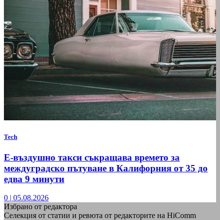
Tech
Е-въздушно такси съкращава времето за
междуградско пътуване в Калифорния от 35 до
едва 9 минути
0
|
05.08.2026
Избрано от редактора
Селекция от статии и ревюта от редакторите на HiComm