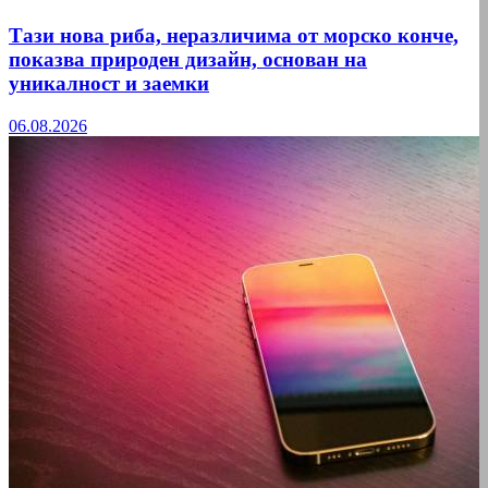
Тази нова риба, неразличима от морско конче,
показва природен дизайн, основан на
уникалност и заемки
06.08.2026