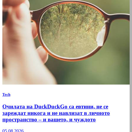
Tech
Очилата на DuckDuckGo са евтини, не се
зареждат никога и не навлизат в личното
пространство – и вашето, и чуждото
05.08.2026