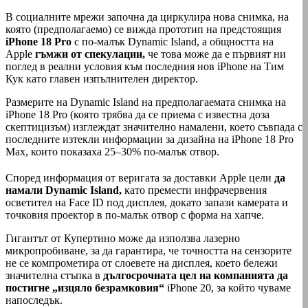
В социалните мрежи започна да циркулира нова снимка, на
която (предполагаемо) се вижда прототип на предстоящия
iPhone 18 Pro
с по-малък Dynamic Island, а общността на
Apple
гъмжи от спекулации,
че това може да е първият ни
поглед в реални условия към последния нов iPhone на Тим
Кук като главен изпълнителен директор.
Размерите на Dynamic Island на предполагаемата снимка на
iPhone 18 Pro (която трябва да се приема с известна доза
скептицизъм) изглеждат значително намалени, което съвпада с
последните изтекли информации за дизайна на iPhone 18 Pro
Max, които показаха 25–30% по-малък отвор.
Според информация от веригата за доставки Apple цели
да
намали Dynamic Island,
като премести инфрачервения
осветител на Face ID под дисплея, докато запази камерата и
точковия проектор в по-малък отвор с форма на хапче.
Гигантът от Купертино може да използва лазерно
микропробиване, за да гарантира, че точността на сензорите
не се компрометира от слоевете на дисплея, което бележи
значителна стъпка в
дългосрочната цел на компанията да
постигне „изцяло безрамковия“
iPhone 20, за който чуваме
напоследък.