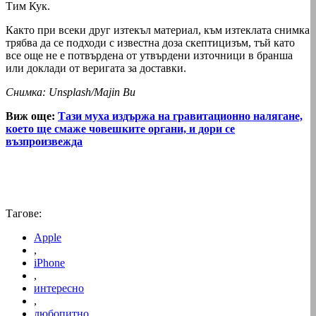
Тим Кук.
Както при всеки друг изтекъл материал, към изтеклата снимка
трябва да се подходи с известна доза скептицизъм, тъй като
все още не е потвърдена от утвърдени източници в бранша
или доклади от веригата за доставки.
Снимка: Unsplash/Majin Bu
Виж още:
Тази муха издържа на гравитационно налягане,
което ще смаже човешките органи, и дори се
възпроизвежда
Тагове:
Apple
,
iPhone
,
интересно
,
любопитно