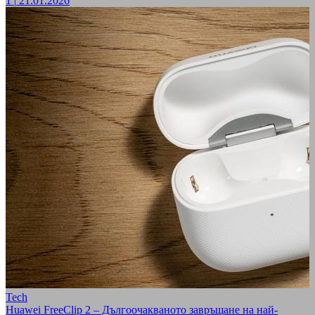
1
|
21.01.2026
Tech
Huawei FreeClip 2 – Дългоочакваното завръщане на най-