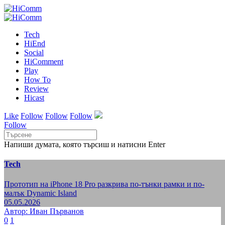
Tech
HiEnd
Social
HiComment
Play
How To
Review
Hicast
Like
Follow
Follow
Follow
Follow
Напиши думата, която търсиш и натисни Enter
Tech
Прототип на iPhone 18 Pro разкрива по-тънки рамки и по-
малък Dynamic Island
05.05.2026
Автор: Иван Първанов
0
1