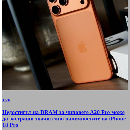
Tech
Недостигът на DRAM за чиповете A20 Pro може
да застраши значително наличностите на iPhone
18 Pro