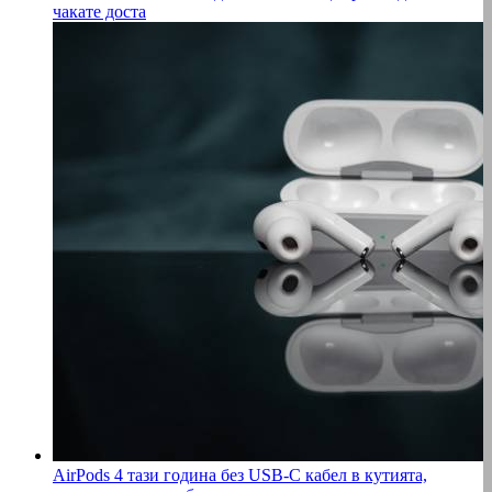
чакате доста
AirPods 4 тази година без USB-C кабел в кутията,