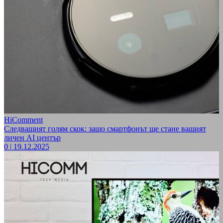
HiComment
Следващият голям скок: защо смартфонът ще стане вашият
личен AI център
0
|
19.12.2025