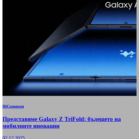
HiComment
Представяме Galaxy Z TriFold: бъдещето на
мобилните иновации
02.12.2025