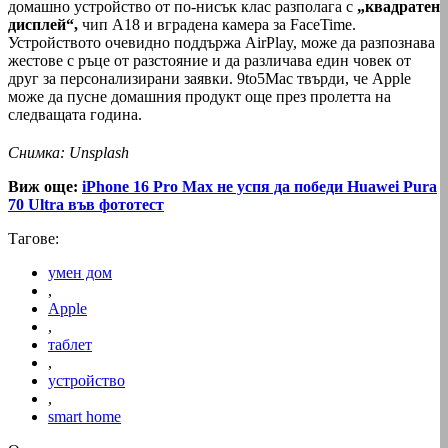
домашно устройство от по-нисък клас разполага с
„квадратен
дисплей“,
чип A18 и вградена камера за FaceTime.
Устройството очевидно поддържа AirPlay, може да разпознава
жестове с ръце от разстояние и да различава един човек от
друг за персонализирани заявки. 9to5Mac твърди, че Apple
може да пусне домашния продукт още през пролетта на
следващата година.
Снимка: Unsplash
Виж още:
iPhone 16 Pro Max не успя да победи Huawei Pura
70 Ultra във фототест
Тагове:
умен дом
,
Apple
,
таблет
,
устройство
,
smart home