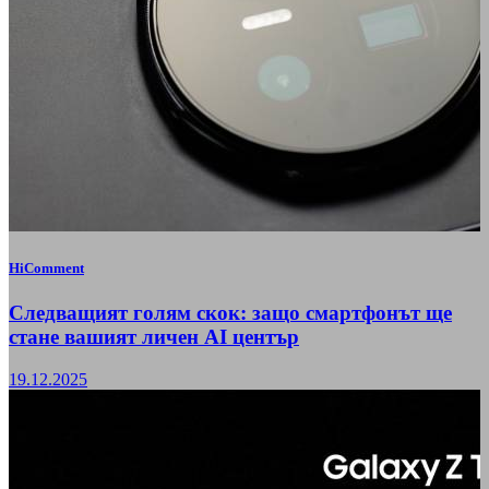
HiComment
Следващият голям скок: защо смартфонът ще
стане вашият личен AI център
19.12.2025