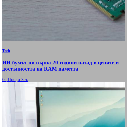
Tech
ИИ бумът ни върна 20 години назад в цените и
достъпността на RAM паметта
0
|
Преди 3 ч.