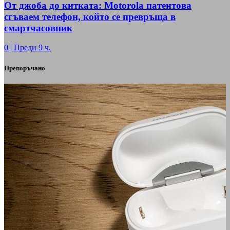
От джоба до китката: Motorola патентова
сгъваем телефон, който се превръща в
смартчасовник
0
|
Преди 9 ч.
Препоръчано