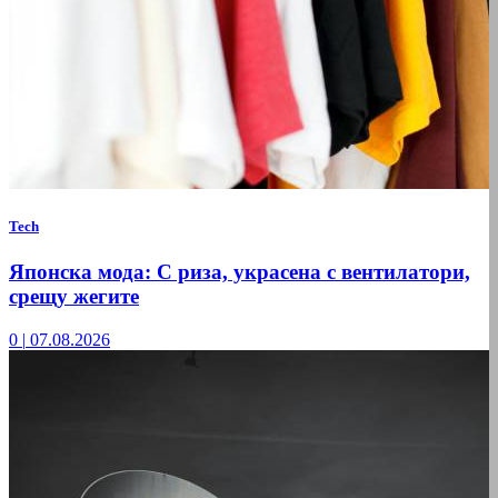
Tech
Японска мода: С риза, украсена с вентилатори,
срещу жегите
0
|
07.08.2026