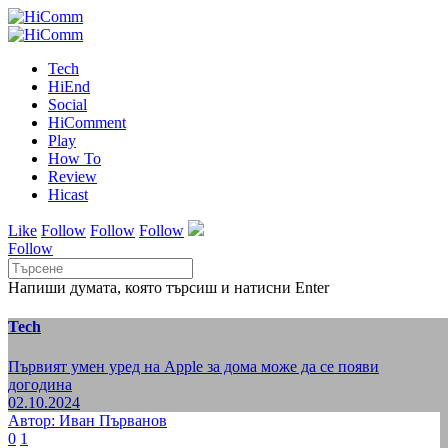
Tech
HiEnd
Social
HiComment
Play
How To
Review
Hicast
Like
Follow
Follow
Follow
Follow
Напиши думата, която търсиш и натисни Enter
Tech
Първият умен уред на Apple за дома може да се появи
догодина
02.10.2024
Автор: Иван Първанов
0
1