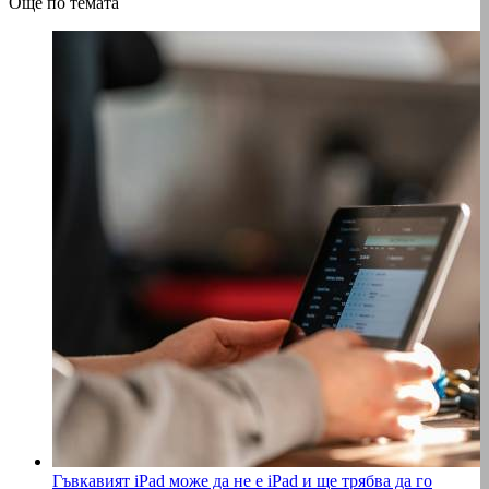
Още по темата
Гъвкавият iPad може да не е iPad и ще трябва да го