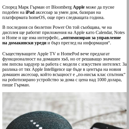
Според Марк Гърман от Bloomberg
Apple
може да пусне
подобен на
iPad
аксесоар за умен дом, базиран на
платформата homeOS, още през следващата година.
В последния си бюлетин Power On той съобщава, че на
дисплея ще работят приложения на Apple като Calendar, Notes
и Home и ще има интерфейс,
„оптимизиран за управление
на домакински уреди
и бърз преглед на информация“.
Съществуващите Apple TV и HomePod вече предлагат
функционалност на домашен хъб, но от решаващо значение
им липсва хардуер за работа с модели с изкуствен интелект. За
разлика от тях Apple Intelligence ще бъде в центъра на новия
домашен аксесоар, който всъщност е „по-нисък клас спътник“
на роботизирано устройство за дома с цена над 1000 долара,
пише Гърман.