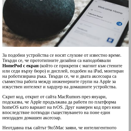
За подобни устройства се носят слухове от известно време.
Твърди се, че прототипните дизайни са наподобявали
HomePod с екран
(който се прикрепя с магнит към стените
или седи върху бюро) и дисплей, подобен на iPad, монтиран
на роботизирана ръка. Твърди се, че и двата аксесоара са
съвместна работа между инженерните групи на Apple за
изкуствен интелект и хардуер на домашните устройства.
Скрит код, открит от сайта MacRumors през януари,
подсказва, че Apple продължава да работи по платформа
homeOS като вариант на tvOS. Друг намерен код през юни
впоследствие потвърди съществуването на поне един
неиздаден домашен аксесоар.
Неотдавна пък сайтът 9to5Mac заяви, че интелигентното