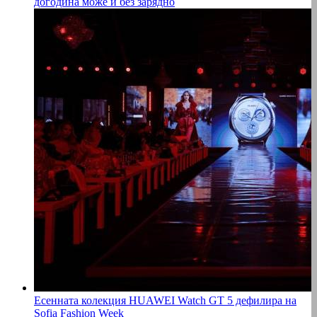
догодина може и без зарядно
Есенната колекция HUAWEI Watch GT 5 дефилира на
Sofia Fashion Week