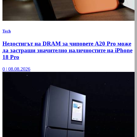
Tech
Недостигът на DRAM за чиповете A20 Pro може
да застраши значително наличностите на iPhone
18 Pro
0
|
08.08.2026