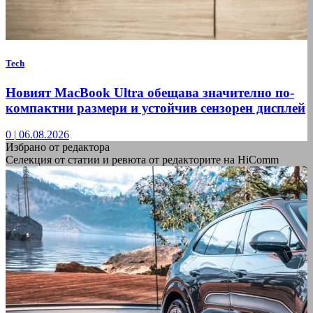
Tech
Новият MacBook Ultra обещава значително по-
компактни размери и устойчив сензорен дисплей
0
|
06.08.2026
Избрано от редактора
Селекция от статии и ревюта от редакторите на HiComm