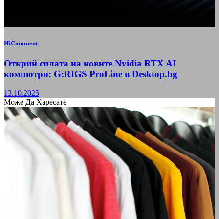
HiComment
Открий силата на новите Nvidia RTX AI
компютри: G:RIGS ProLine в Desktop.bg
13.10.2025
Може Да Харесате