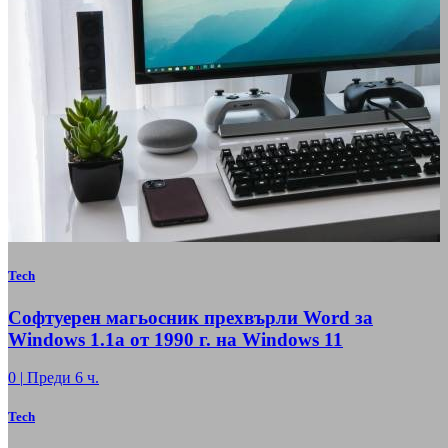
Tech
Софтуерен магьосник прехвърли Word за
Windows 1.1a от 1990 г. на Windows 11
0
|
Преди 6 ч.
Tech