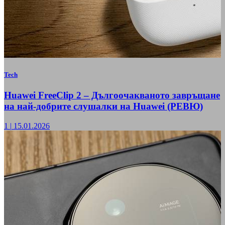
Tech
Huawei FreeClip 2 – Дългоочакваното завръщане
на най-добрите слушалки на Huawei (РЕВЮ)
1
|
15.01.2026