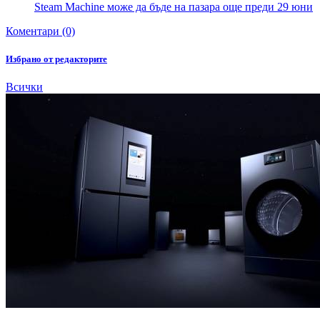
Steam Machine може да бъде на пазара още преди 29 юни
Коментари (0)
Избрано от редакторите
Всички