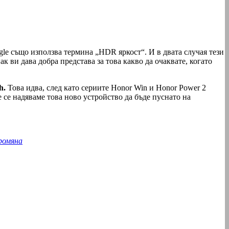
gle също използва термина „HDR яркост“. И в двата случая тези
к ви дава добра представа за това какво да очаквате, когато
h.
Това идва, след като сериите Honor Win и Honor Power 2
 се надяваме това ново устройство да бъде пуснато на
ромяна