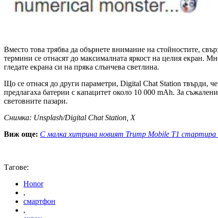
Вместо това трябва да обърнете внимание на стойностите, свър
термини се отнасят до максималната яркост на целия екран. Мно
гледате екрана си на пряка слънчева светлина.
Що се отнася до други параметри, Digital Chat Station твърди, 
предлагаха батерии с капацитет около 10 000 mAh. За съжаление
световните пазари.
Снимка: Unsplash/Digital Chat Station, X
Виж още:
С малка хитрина новият Trump Mobile T1 стартира 
Тагове:
Honor
,
смартфон
,