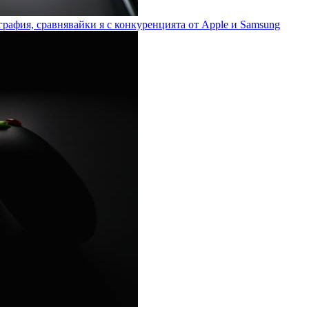
рафия, сравнявайки я с конкуренцията от Apple и Samsung