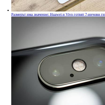
Размерът има значение: Huawei и Vivo готвят 7-инчови ги