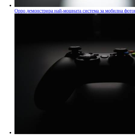
Oppo демонстрира най-мощната система за мобилна фотог