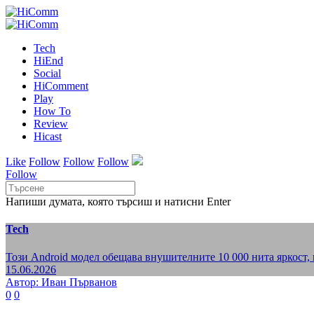
Tech
HiEnd
Social
HiComment
Play
How To
Review
Hicast
Like
Follow
Follow
Follow
Follow
Напиши думата, която търсиш и натисни Enter
Tech
Този Android модел обещава внушителните 10 000 нита яркост, н
15.06.2026
Автор: Иван Първанов
0
0