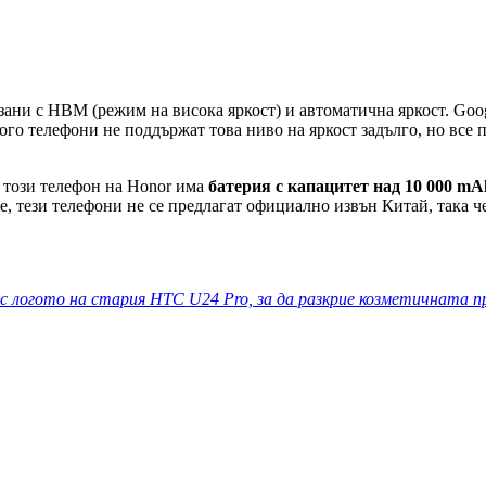
зани с HBM (режим на висока яркост) и автоматична яркост. Goo
го телефони не поддържат това ниво на яркост задълго, но все па
че този телефон на Honor има
батерия с капацитет над 10 000 mA
, тези телефони не се предлагат официално извън Китай, така че
с логото на стария HTC U24 Pro, за да разкрие козметичната п