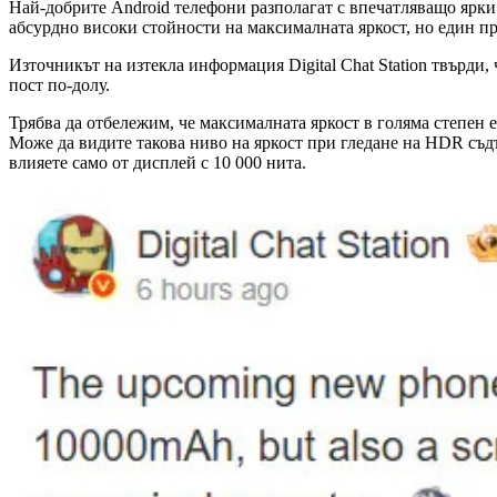
Най-добрите Android телефони разполагат с впечатляващо ярки е
абсурдно високи стойности на максималната яркост, но един п
Източникът на изтекла информация Digital Chat Station твърди
пост по-долу.
Трябва да отбележим, че максималната яркост в голяма степен е
Може да видите такова ниво на яркост при гледане на HDR съдъ
влияете само от дисплей с 10 000 нита.