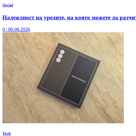
Social
Надеждност на уредите, на която можете да разчи
0
|
06.08.2026
Tech