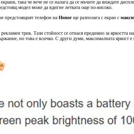
крани, така че вече не се налага да се мъчите да виждате диспл
редстоящ модел може да вдигне летвата още по-високо.
, че предстоящият телефон на
Honor
ще разполага с екран с
макси
 рекламен трик. Тази стойност се отнася предимно за яркостта на
ржание, но това е всичко. С други думи, максималната яркост е