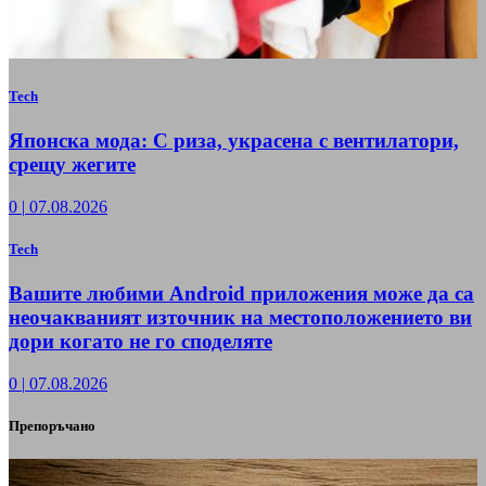
Tech
Японска мода: С риза, украсена с вентилатори,
срещу жегите
0
|
07.08.2026
Tech
Вашите любими Android приложения може да са
неочакваният източник на местоположението ви
дори когато не го споделяте
0
|
07.08.2026
Препоръчано