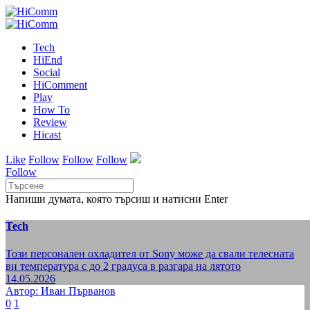
Tech
HiEnd
Social
HiComment
Play
How To
Review
Hicast
Like
Follow
Follow
Follow
Follow
Напиши думата, която търсиш и натисни Enter
Tech
Този персонален охладител от Sony може да свали телесната
ви температура с до 2 градуса в разгара на лятото
14.05.2026
Автор: Иван Първанов
0
1