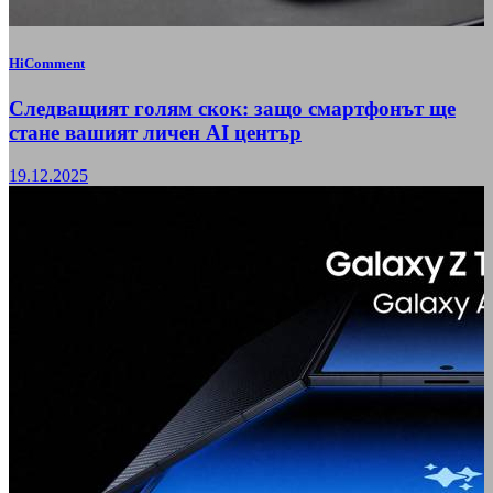
HiComment
Следващият голям скок: защо смартфонът ще
стане вашият личен AI център
19.12.2025