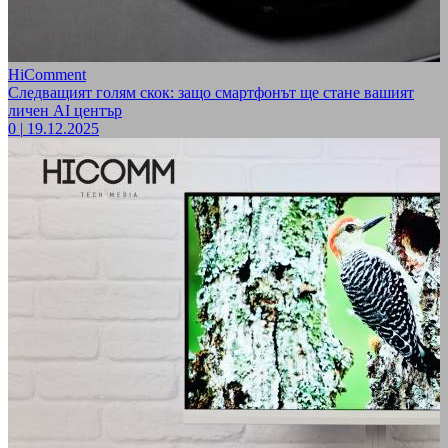
HiComment
Следващият голям скок: защо смартфонът ще стане вашият
личен AI център
0
|
19.12.2025