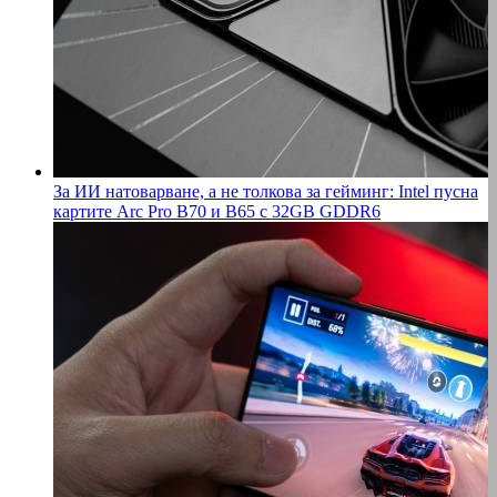
За ИИ натоварване, а не толкова за гейминг: Intel пусна
картите Arc Pro B70 и B65 с 32GB GDDR6