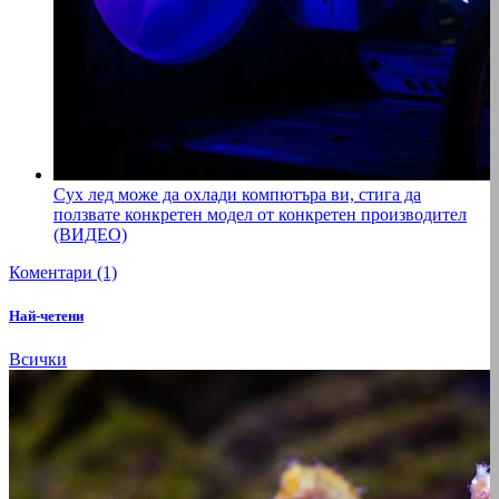
Сух лед може да охлади компютъра ви, стига да
ползвате конкретен модел от конкретен производител
(ВИДЕО)
Коментари (1)
Най-четени
Всички