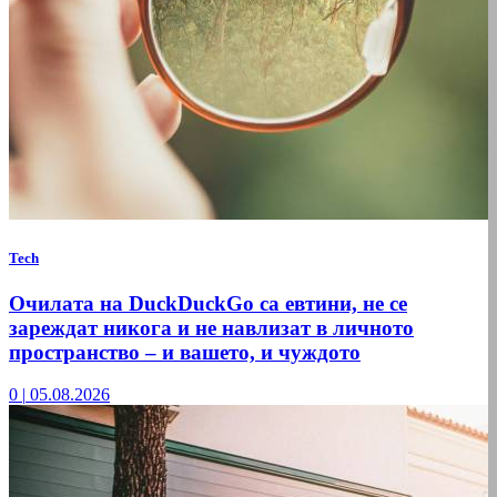
Tech
Очилата на DuckDuckGo са евтини, не се
зареждат никога и не навлизат в личното
пространство – и вашето, и чуждото
0
|
05.08.2026