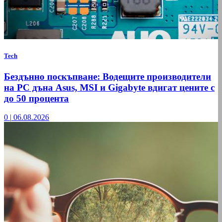
Tech
Бездънно поскъпване: Водещите производители
на РС дъна Asus, MSI и Gigabyte вдигат цените с
до 50 процента
0
|
06.08.2026