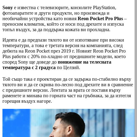
Sony
е известна с телевизорите, конзолите PlayStation,
фотоапаратите и други продукти, но произвежда и
необичайни устройства като новия
Reon Pocket Pro Plus
–
преносим климатик, който се носи под дрехите и изпуска
топъл въздух, за да поддържа кожата ви прохладна.
Идеята е да предпази тялото ви от изпотяване при високи
температури, а това е третата версия на компанията, след
дебюта на Reon Pocket през 2019 г. Новият Reon Pocket Pro
Plus работи с 20% по-хладно от предишните модели, което
според Sony ще доведе до
понижение на телесната
температура с 2 градуса
по Целзий.
Той също така е проектиран да се задържа по-стабилно върху
тялото ви и да се скрива по-лесно под дрехите ви в сравнение
с предишните версии. Лентата за врата се поставя върху
раменете и минава по горната част на гръбнака, за да изтегля
горещия въздух нагоре.