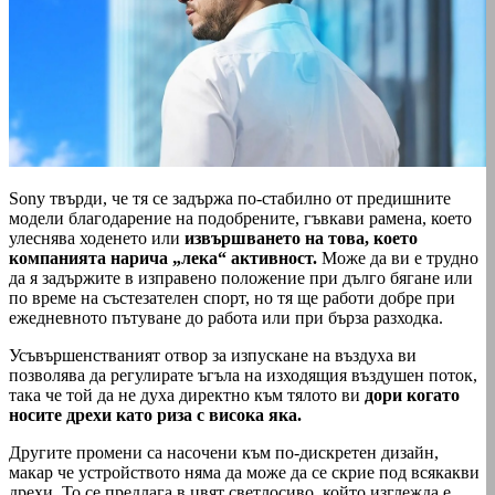
Sony твърди, че тя се задържа по-стабилно от предишните
модели благодарение на подобрените, гъвкави рамена, което
улеснява ходенето или
извършването на това, което
компанията нарича „лека“ активност.
Може да ви е трудно
да я задържите в изправено положение при дълго бягане или
по време на състезателен спорт, но тя ще работи добре при
ежедневното пътуване до работа или при бърза разходка.
Усъвършенстваният отвор за изпускане на въздуха ви
позволява да регулирате ъгъла на изходящия въздушен поток,
така че той да не духа директно към тялото ви
дори когато
носите дрехи като риза с висока яка.
Другите промени са насочени към по-дискретен дизайн,
макар че устройството няма да може да се скрие под всякакви
дрехи. То се предлага в цвят светлосиво, който изглежда е