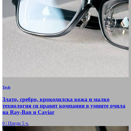
Tech
Злато, сребро, крокодилска кожа и малко
технология си правят компания в умните очила
на Ray-Ban и Caviar
0
|
Преди 5 ч.