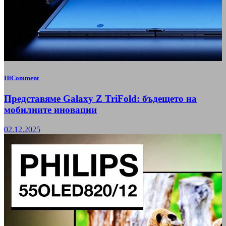
HiComment
Представяме Galaxy Z TriFold: бъдещето на
мобилните иновации
02.12.2025