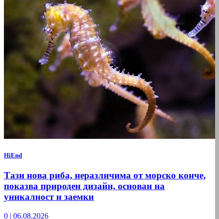
HiEnd
Тази нова риба, неразличима от морско конче,
показва природен дизайн, основан на
уникалност и заемки
0
|
06.08.2026