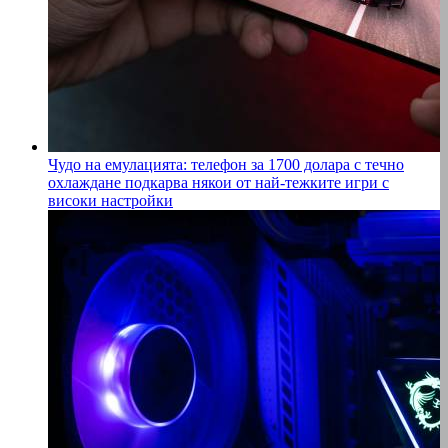
Чудо на емулацията: телефон за 1700 долара с течно
охлаждане подкарва някои от най-тежките игри с
високи настройки