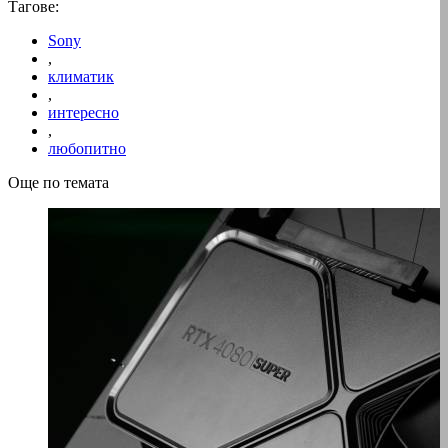
Тагове:
Sony
,
климатик
,
интересно
,
любопитно
Още по темата