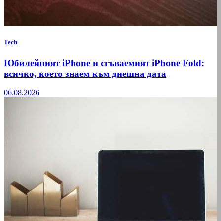
Tech
Юбилейният iPhone и сгъваемият iPhone Fold:
всичко, което знаем към днешна дата
06.08.2026