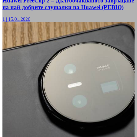
Huawei FreeClip 2 – Дългоочакваното завръщане
на най-добрите слушалки на Huawei (РЕВЮ)
1
|
15.01.2026