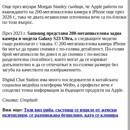
Още през януари Morgan Stanley съобщи, че Apple работи по
въвеждането на 200-мегапикселова камера в iPhone още през
2028 г., така че двата независими източника вече са по-близки
по този въпрос.
През 2023 г.
Samsung представи 200-мегапикселова задна
камера в модела Galaxy S23 Ultra,
а следващите модели
също разполагат с такава. С 200-мегапикселова камера iPhone
би могъл да прави снимки с по-голяма детайлност. По-голям
брой мегапиксели би довел и до снимки с по-висока
разделителна способност, които могат да се изрязват
допълнително и да се отпечатват в по-големи размери без
загуба на качеството на изображението.
Digital Chat Station има много последователи в китайската
социална медийна платформа Weibo, а профилът вече е
споделял точна информация за бъдещите продукти на Apple.
Снимка: Unsplash
Виж още:
Този вид риба, състоящ се изцяло от женски
екземпляри, се размножава безполово, като се клонира