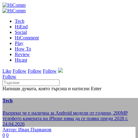
Tech
HiEnd
Social
HiComment
Play
How To
Review
Hicast
Like
Follow
Follow
Follow
Follow
Напиши думата, която търсиш и натисни Enter
Tech
Въпреки че е налична за Android модели от години, 200MP
телефото камерата на iPhone няма да се появи преди 2028 г.
24.04.2026
Автор: Иван Първанов
0
0