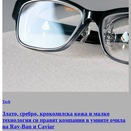
Tech
Злато, сребро, крокодилска кожа и малко
технология си правят компания в умните очила
на Ray-Ban и Caviar