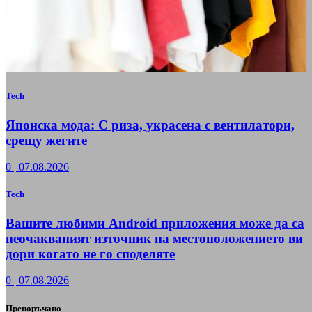
Tech
Японска мода: С риза, украсена с вентилатори,
срещу жегите
0
|
07.08.2026
Tech
Вашите любими Android приложения може да са
неочакваният източник на местоположението ви
дори когато не го споделяте
0
|
07.08.2026
Препоръчано