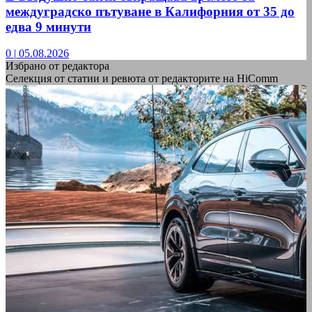
междуградско пътуване в Калифорния от 35 до
едва 9 минути
0
|
05.08.2026
Избрано от редактора
Селекция от статии и ревюта от редакторите на HiComm