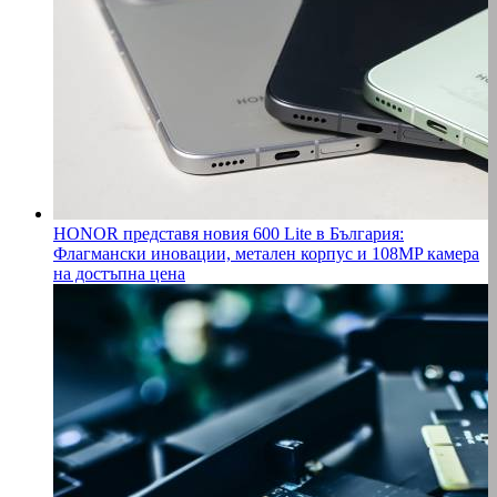
HONOR представя новия 600 Lite в България:
Флагмански иновации, метален корпус и 108MP камера
на достъпна цена