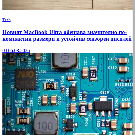
Tech
Новият MacBook Ultra обещава значително по-
компактни размери и устойчив сензорен дисплей
0
|
06.08.2026