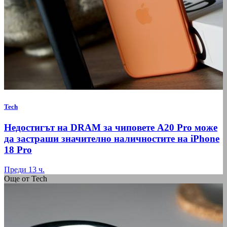
Tech
Недостигът на DRAM за чиповете A20 Pro може
да застраши значително наличностите на iPhone
18 Pro
Преди 13 ч.
Още от Tech