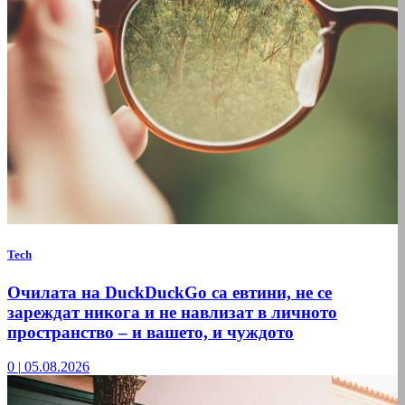
Tech
Очилата на DuckDuckGo са евтини, не се
зареждат никога и не навлизат в личното
пространство – и вашето, и чуждото
0
|
05.08.2026