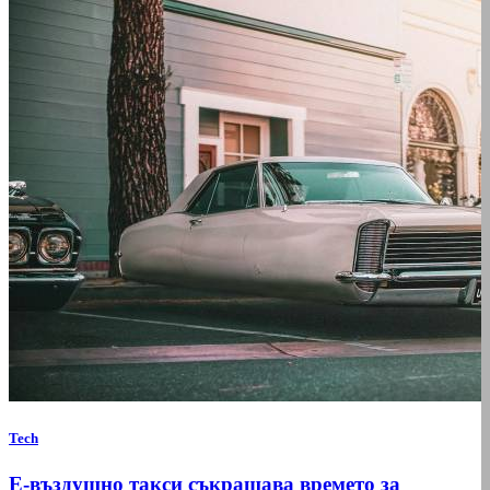
Tech
Е-въздушно такси съкращава времето за