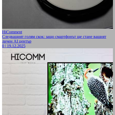
HiComment
Следващият голям скок: защо смартфонът ще стане вашият
личен AI център
0
|
19.12.2025