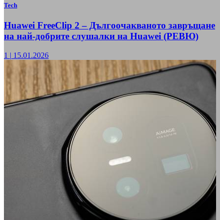
Tech
Huawei FreeClip 2 – Дългоочакваното завръщане
на най-добрите слушалки на Huawei (РЕВЮ)
1
|
15.01.2026