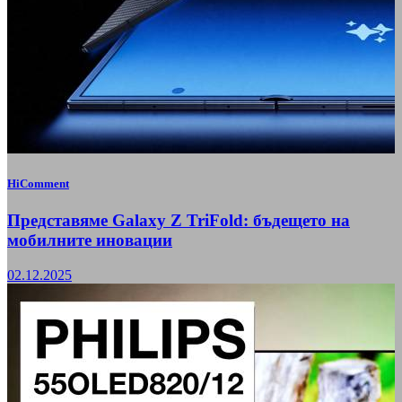
HiComment
Представяме Galaxy Z TriFold: бъдещето на
мобилните иновации
02.12.2025