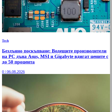
Tech
Бездънно поскъпване: Водещите производители
на РС дъна Asus, MSI и Gigabyte вдигат цените с
до 50 процента
0
|
06.08.2026