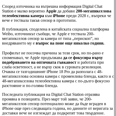
Според източника на вътрешна информация Digital Chat
Station е малко вероятно
Apple
да добави
200-мегапикселова
телеобективна камера
към
iPhone
преди 2028 г., въпреки че
вече е тествала такъв сензор в прототипи.
В публикация, споделена в китайската социална платформа
Weibo, източникът съобщи, че Apple е тествала 200-
мегапикселов сензор за камера от типа „перископ“, но
внедряването му е
въпрос на поне още няколко години.
Профилът не посочва причина за този срок, но по-рано е
споменавал, че Apple продължава
да се фокусира върху
подобряването на оптичната гъвкавост
и работата при
слаба осветеност, а не върху скок в суровата резолюция.
Очаква се тазгодишният iPhone 18 Pro да разполага с 48-
мегапикселова основна камера с променлива бленда, както и с
48-мегапикселова телеобективна камера с по-дълго фокусно
разстояние и по-голяма бленда.
Последната публикация на Digital Chat Station отразява
промяна в позицията. През март той заяви, че 200-
мегапикселов сензор потенциално може да бъде вграден в
iPhone още през следващата година, но данните от веригата за
доставки вече не изглеждат да подкрепят това твърдение.