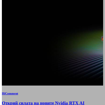
HiComment
Открий силата на новите Nvidia RTX AI