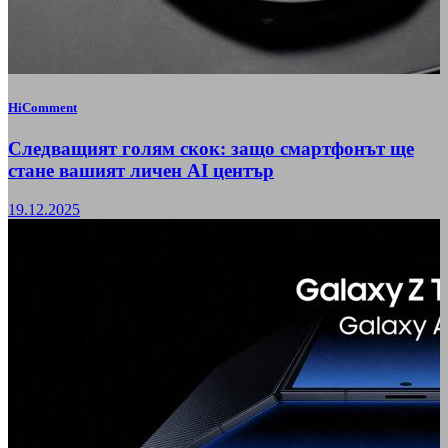
HiComment
Следващият голям скок: защо смартфонът ще
стане вашият личен AI център
19.12.2025