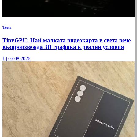
Tech
TinyGPU: Най-малката видеокарта в света вече
възпроизвежда 3D графика в реални условия
1
|
05.08.2026