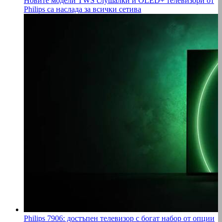
Новите модели TWS слушалки и OLED+ телевизори от
Philips са наслада за всички сетива
Philips 7906: достъпен телевизор с богат набор от опции