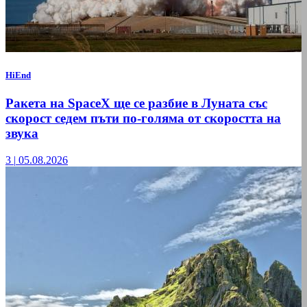
HiEnd
Ракета на SpaceX ще се разбие в Луната със
скорост седем пъти по-голяма от скоростта на
звука
3
|
05.08.2026