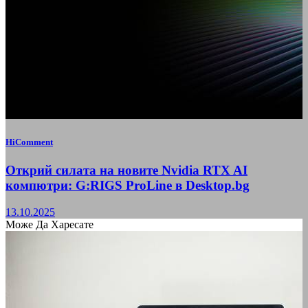
HiComment
Открий силата на новите Nvidia RTX AI
компютри: G:RIGS ProLine в Desktop.bg
13.10.2025
Може Да Харесате