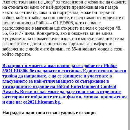
Ако сте тръгнали на „лов“ за телевизори с желание да окачите
на стената си едно от най-добрите предложения на пазара
както за сетивата, така и за портфейла, може би първият
избор, който трябва да направите, е сред някои от моделите в
новата линия на Philips – OLED806, като на ваше
разположение в магазина ще откриете панели с размери 48,
55, 65 и 77 инча. Конкретно, ако в бюджета ви не влиза
купуването на огромен телевизор, но въпреки това искате да
разполагате с достатъчно голяма картина за комфортно
забавление с любимите филми, то 55-инчовият модел е този,
който търсите.
Всъщност в момента има начин да се сдобиете с Philips
55OLED806, без да давате и стотинка. Единственото, което
трябва да направите, е да се запишете и участвате в
гласуването за най-отличаващото се съдържание в
тазгодишното издание на HiEnd Entertainment Content
Awards. Всеки от вас може да даде своя глас в отделните
категории от избраните от нас филми, музика, приложения
и още на: ea2021.hicomm.bg.
Наградата наистина си заслужава, ето защо: