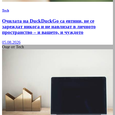
Tech
Очилата на DuckDuckGo са евтини, не се
зареждат никога и не навлизат в личното
пространство – и вашето, и чуждото
05.08.2026
Още от Tech