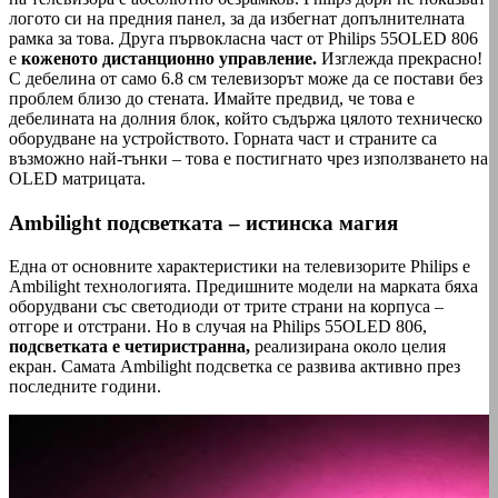
логото си на предния панел, за да избегнат допълнителната
рамка за това. Друга първокласна част от Philips 55OLED 806
е
коженото дистанционно управление.
Изглежда прекрасно!
С дебелина от само 6.8 см телевизорът може да се постави без
проблем близо до стената. Имайте предвид, че това е
дебелината на долния блок, който съдържа цялото техническо
оборудване на устройството. Горната част и страните са
възможно най-тънки – това е постигнато чрез използването на
OLED матрицата.
Ambilight подсветката – истинска магия
Една от основните характеристики на телевизорите Philips е
Ambilight технологията. Предишните модели на марката бяха
оборудвани със светодиоди от трите страни на корпуса –
отгоре и отстрани. Но в случая на Philips 55OLED 806,
подсветката е четиристранна,
реализирана около целия
екран. Самата Ambilight подсветка се развива активно през
последните години.