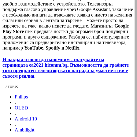
удобно взаимодействие с устройството. Телевизорът
поддържа гласово управление чрез Google Assistant, така че не
е необходимо винаги да въвеждате заявка с името на желания
филм или сериал в лентата за търсене – можете просто да
изречете на глас, какво искате да гледате. Магазинът
Google
Play Store
пък предлага достъп до огромен брой популярни
програми и друго съдържание. Разбира се, най-популярните
приложения са предварително инсталирани на телевизора,
например
YouTube, Spotify и Netflix
.
И накрая отново да напомним - гласувайте на
страницата ea2021.hicomm.bg. Възможността да грабнете
този прекрасен телевизор като награда за участието ви е
съвсем реална.
Тагове:
Philips
,
OLED
,
Android 10
,
Ambilight