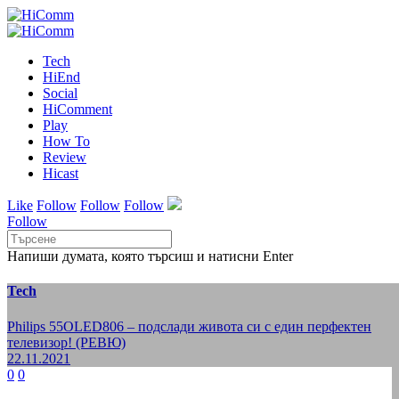
Tech
HiEnd
Social
HiComment
Play
How To
Review
Hicast
Like
Follow
Follow
Follow
Follow
Напиши думата, която търсиш и натисни Enter
Tech
Philips 55OLED806 – подслади живота си с един перфектен
телевизор! (РЕВЮ)
22.11.2021
0
0