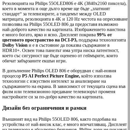
Резолюцията на Philips 55OLED806 е 4K (3840x2160 пиксела),
което в момента и още дълго време ще бъде „златният
стандарт“ за телевизорите, а тандемът между OLED
матрицата, резолюцията в 4K и 120 Hz честота на опресняване
позволява на Philips 55OLED 806 да предоставя възможно
най-доброто качество на картината. Изображението наистина
е много богато, ярко и ясно. Дисплеят покрива
99% от
цветовото пространство на DCI-P3,
поддържа технологията
Dolby Vision
и е в състояние да показва съдържание в
HDR10+. Освен това панелът има ултра ниска латентност,
което със сигурност ще бъде оценено от геймърите, които
обичат забързаните екшън игри.
В допълнение Philips OLED 806 е оборудван с най-новия
процесор
P5 AI Perfect Picture Engine,
който използва
технологии с изкуствен интелект за анализиране на
съдържанието на екрана. В зависимост от текущата сцена във
филм или телевизионно предаване телевизорът променя
настройките си за по-добро качество на картината.
Дизайн без ограничения и рамки
Външният вид на Philips 55OLED 806, както подобава на
устройства от най-висок клас, е много впечатляващ. Дисплеят
на телевизора е абсолютно безрамков. Philips дори не показват