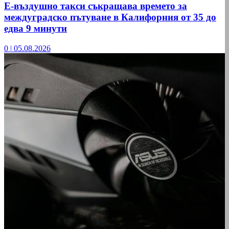
Е-въздушно такси съкращава времето за
междуградско пътуване в Калифорния от 35 до
едва 9 минути
0
|
05.08.2026