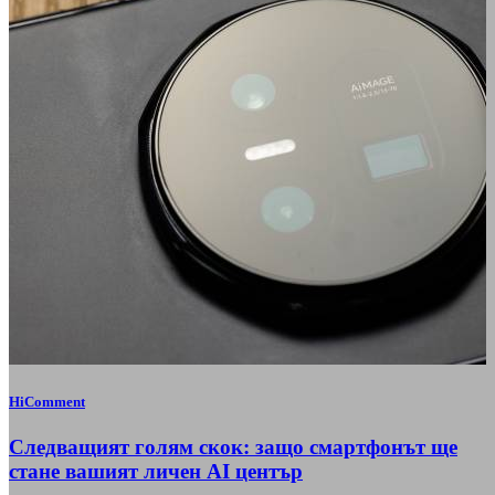
HiComment
Следващият голям скок: защо смартфонът ще
стане вашият личен AI център