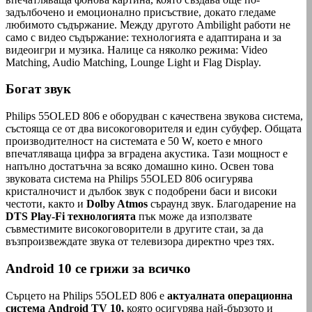
задълбочено и емоционално присъствие, докато гледаме
любимото съдържание. Между другото Ambilight работи не
само с видео съдържание: технологията е адаптирана и за
видеоигри и музика. Налице са няколко режима: Video
Matching, Audio Matching, Lounge Light и Flag Display.
Богат звук
Philips 55OLED 806 е оборудван с качествена звукова система,
състояща се от два високоговорителя и един субуфер. Общата
производителност на системата е 50 W, което е много
впечатляваща цифра за вградена акустика. Тази мощност е
напълно достатъчна за всяко домашно кино. Освен това
звуковата система на Philips 55OLED 806 осигурява
кристалночист и дълбок звук с подобрени баси и високи
честоти, както и
Dolby Atmos
съраунд звук. Благодарение на
DTS
Play-Fi технологията
пък може да използвате
съвместимите високоговорители в другите стаи, за да
възпроизвеждате звука от телевизора директно чрез тях.
Android 10 се грижи за всичко
Сърцето на Philips 55OLED 806 е
актуалната операционна
система Android TV 10,
която осигурява най-бързото и