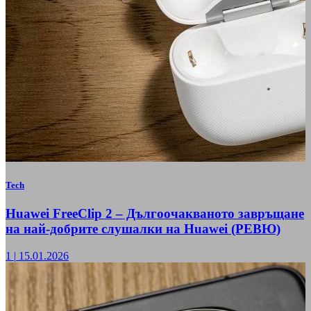
Tech
Huawei FreeClip 2 – Дългоочакваното завръщане
на най-добрите слушалки на Huawei (РЕВЮ)
1
|
15.01.2026