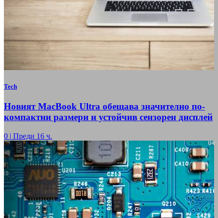
Tech
Новият MacBook Ultra обещава значително по-
компактни размери и устойчив сензорен дисплей
0
|
Преди 16 ч.