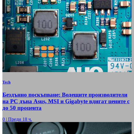
Tech
Бездънно поскъпване: Водещите производители
на РС дъна Asus, MSI и Gigabyte вдигат цените с
до 50 процента
0
|
Преди 18 ч.