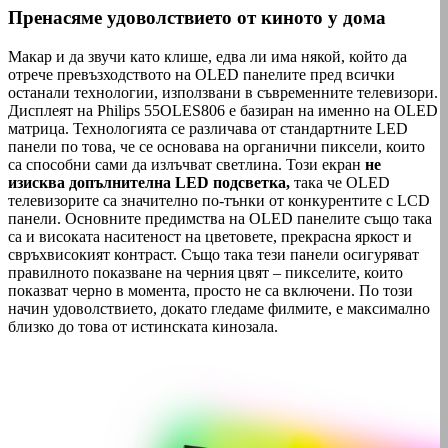
Пренасяме удоволствието от киното у дома
Макар и да звучи като клише, едва ли има някой, който да
отрече превъзходството на OLED панелите пред всички
останали технологии, използвани в съвременните телевизори.
Дисплеят на Philips 55OLES806 е базиран на именно на OLED
матрица. Технологията се различава от стандартните LED
панели по това, че се основава на органични пиксели, които
са способни сами да излъчват светлина. Този екран
не
изисква допълнителна LED подсветка,
така че OLED
телевизорите са значително по-тънки от конкурентите с LCD
панели. Основните предимства на OLED панелите също така
са и високата наситеност на цветовете, прекрасна яркост и
свръхвисокият контраст. Също така тези панели осигуряват
правилното показване на черния цвят – пикселите, които
показват черно в момента, просто не са включени. По този
начин удоволствието, докато гледаме филмите, е максимално
близко до това от истинската кинозала.