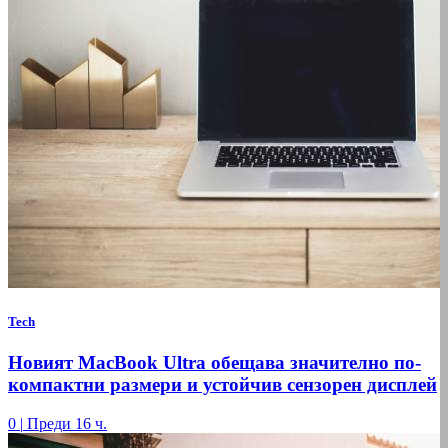
Tech
Новият MacBook Ultra обещава значително по-
компактни размери и устойчив сензорен дисплей
0
|
Преди 16 ч.