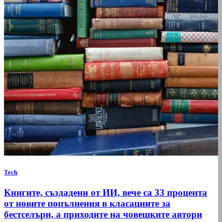
Tech
Книгите, създадени от ИИ, вече са 33 процента
от новите попълнения в класациите за
бестселъри, а приходите на човешките автори