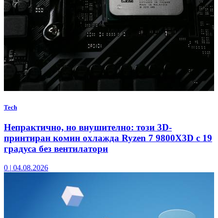
Tech
Непрактично, но внушително: този 3D-
принтиран комин охлажда Ryzen 7 9800X3D с 19
градуса без вентилатори
0
|
04.08.2026