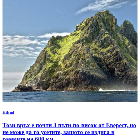
HiEnd
Този връх е почти 3 пъти по-висок от Еверест, но
не може да го усетите, защото се издига в
рамките на 600 км