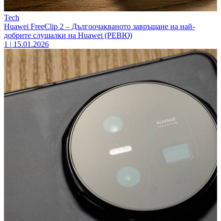
Tech
Huawei FreeClip 2 – Дългоочакваното завръщане на най-
добрите слушалки на Huawei (РЕВЮ)
1
|
15.01.2026