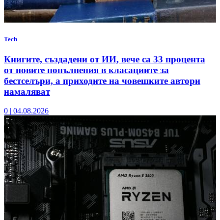
Tech
Книгите, създадени от ИИ, вече са 33 процента
от новите попълнения в класациите за
бестселъри, а приходите на човешките автори
намаляват
0
|
04.08.2026