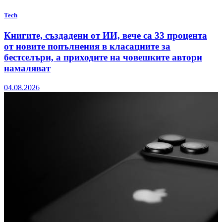
Tech
Книгите, създадени от ИИ, вече са 33 процента
от новите попълнения в класациите за
бестселъри, а приходите на човешките автори
намаляват
04.08.2026