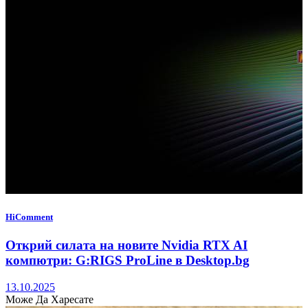
HiComment
Открий силата на новите Nvidia RTX AI
компютри: G:RIGS ProLine в Desktop.bg
13.10.2025
Може Да Харесате