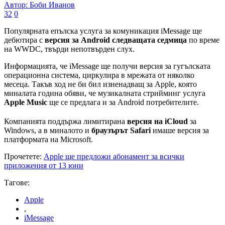
Автор: Боби Иванов
32
0
Популярната епълска услуга за комуникация iMessage ще
дебютира с
версия за Android следващата седмица
по време
на WWDC, твърди непотвърден слух.
Информацията, че iMessage ще получи версия за гугълската
операционна система, циркулира в мрежата от няколко
месеца. Такъв ход не би бил изненадващ за Apple, която
миналата година обяви, че музикалната стрийминг услуга
Apple Music
ще се предлага и за Android потребителите.
Компанията поддържа лимитирана
версия на iCloud
за
Windows, а в миналото и
браузърът Safari
имаше версия за
платформата на Microsoft.
Прочетете:
Apple ще предложи абонамент за всички
приложения от 13 юни
Тагове:
Apple
,
iMessage