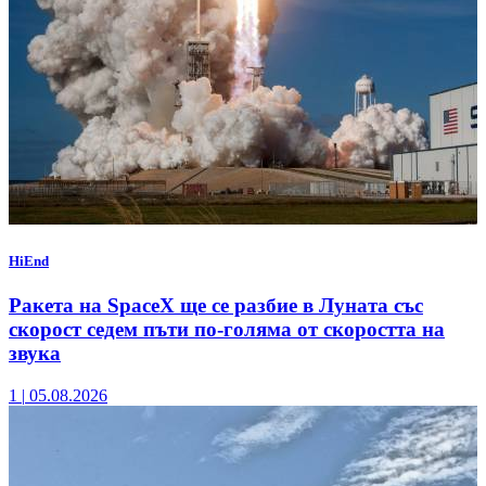
HiEnd
Ракета на SpaceX ще се разбие в Луната със
скорост седем пъти по-голяма от скоростта на
звука
1
|
05.08.2026