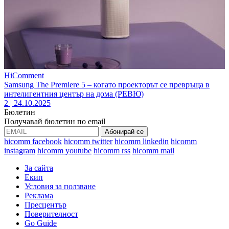
HiComment
Samsung The Premiere 5 – когато проекторът се превръща в
интелигентния център на дома (РЕВЮ)
2
|
24.10.2025
Бюлетин
Получавай бюлетин по email
hicomm facebook
hicomm twitter
hicomm linkedin
hicomm
instagram
hicomm youtube
hicomm rss
hicomm mail
За сайта
Екип
Условия за ползване
Реклама
Пресцентър
Поверителност
Go Guide