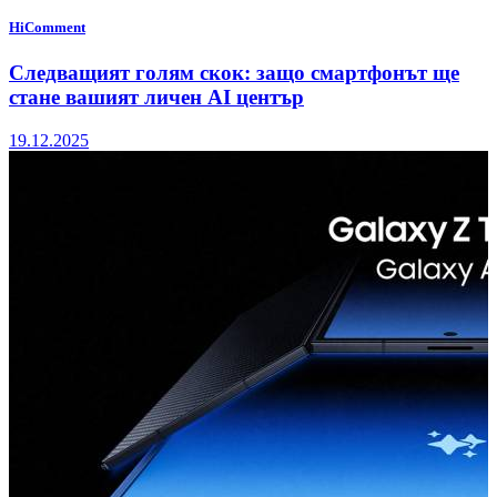
HiComment
Следващият голям скок: защо смартфонът ще
стане вашият личен AI център
19.12.2025