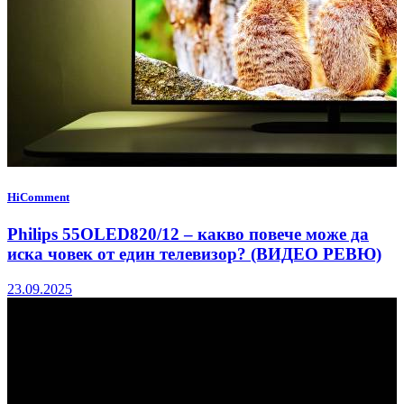
HiComment
Philips 55OLED820/12 – какво повече може да
иска човек от един телевизор? (ВИДЕО РЕВЮ)
23.09.2025