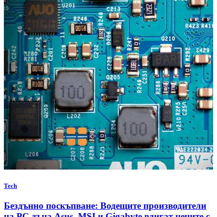
Tech
Бездънно поскъпване: Водещите производители
на РС дъна Asus, MSI и Gigabyte вдигат цените с