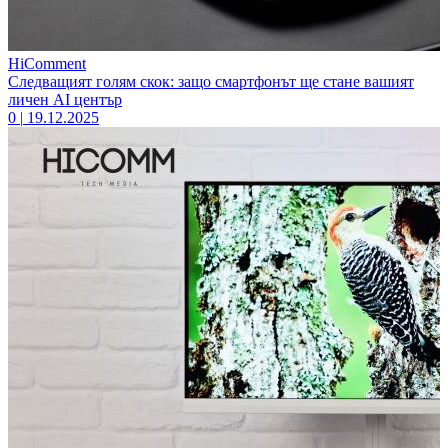
HiComment
Следващият голям скок: защо смартфонът ще стане вашият
личен AI център
0
|
19.12.2025