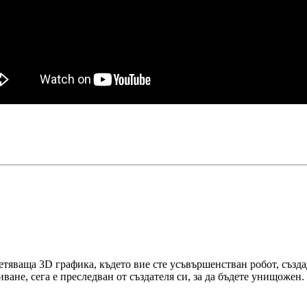
етяваща 3D графика, където вие сте усъвършенстван робот, създад
ване, сега е преследван от създателя си, за да бъдете унищожен.