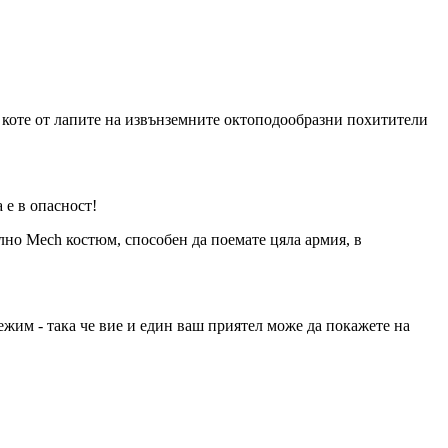
 коте от лапите на извънземните октоподообразни похитители
 е в опасност!
лно Mech костюм, способен да поемате цяла армия, в
режим - така че вие и един ваш приятел може да покажете на