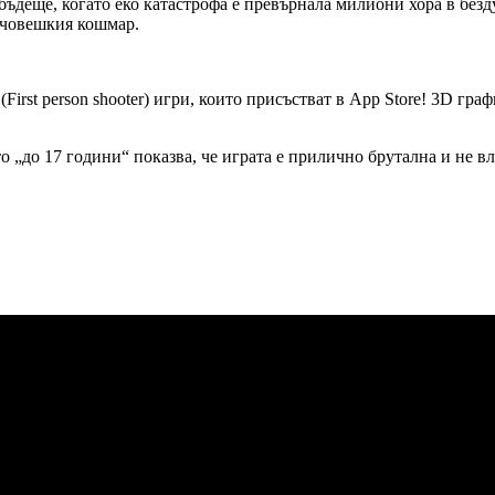
бъдеще, когато еко катастрофа е превърнала милиони хора в бе
нечовешкия кошмар.
First person shooter) игри, които присъстват в App Store! 3D гра
то „до 17 години“ показва, че играта е прилично брутална и не в