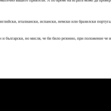
матично вашите приятели. А по време на играта може да проверяв
английски, италиански, испански, немски или бразилски португа
 и български, но мисля, че би било резонно, при положение че 