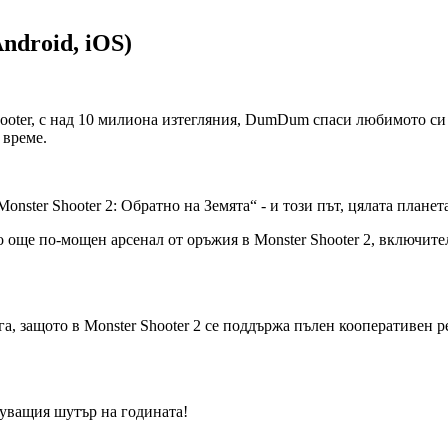
ndroid, iOS)
hooter, с над 10 милиона изтегляния, DumDum спаси любимото си
 време.
onster Shooter 2: Обратно на Земята“ - и този път, цялата планета
о още по-мощен арсенал от оръжия в Monster Shooter 2, включите
ага, защото в Monster Shooter 2 се поддържа пълен кооперативен 
нуващия шутър на годината!