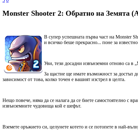
5
0
Monster Shooter 2: Обратно на Земята (A
В супер успешната първа част на Monster S
и всичко беше прекрасно... поне за известно
Уви, тези досадни извънземни отново са в „M
За щастие ще имате възможност за достъп д
зависимост от това, колко точен е вашият изстрел в целта.
Нещо повече, няма да се налага да се биете самостоятелно с вр
извънземните чудовища кой е шефът.
Вземете оръжието си, целунете котето и се потопете в най-въл