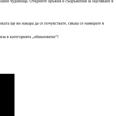
здушни чудовища. Открийте оръжия и съоръжения за оцеляване в
фиката ще ви накара да се почувствате, сякаш се намирате в
лиза в категорията „обикновени“!