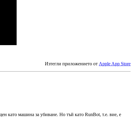
Изтегли приложението от
Apple App Store
ен като машина за убиване. Но тъй като RunBot, т.е. вие, е