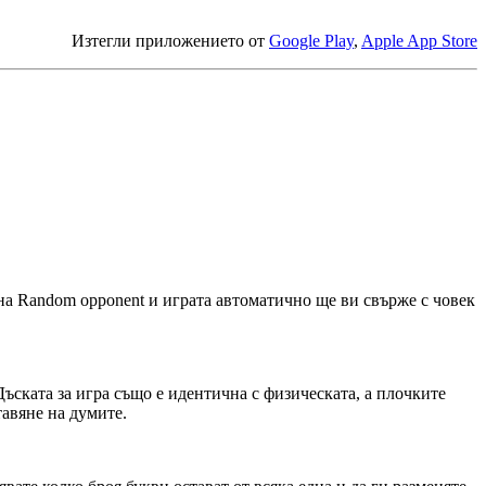
Изтегли приложението от
Google Play
,
Apple App Store
на Random opponent и играта автоматично ще ви свърже с човек
ъската за игра също е идентична с физическата, а плочките
тавяне на думите.