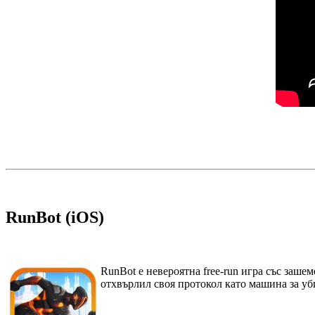
RunBot (iOS)
RunBot е невероятна free-run игра със зашем
отхвърлил своя протокол като машина за уби