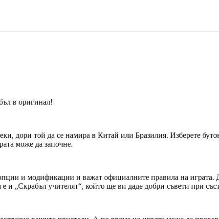
бъл в оригинал!
еки, дори той да се намира в Китай или Бразилия. Изберете буто
грата може да започне.
 опции и модификации и важат официалните правила на играта. Д
 е и „Скрабъл учителят“, който ще ви даде добри съвети при със