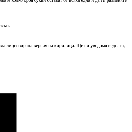
ате колко броя букви остават от всяка една и да ги разменяте
лски.
има лицензирана версия на кирилица. Ще ви уведомя веднага,