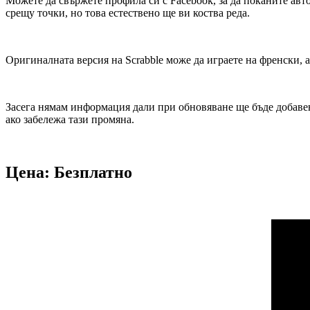
Можете да свържете профила си с Facebook, за да поканите авто
срещу точки, но това естествено ще ви коства реда.
Оригиналната версия на Scrabble може да играете на френски, 
Засега нямам информация дали при обновяване ще бъде добавен
ако забележа тази промяна.
Цена: Безплатно