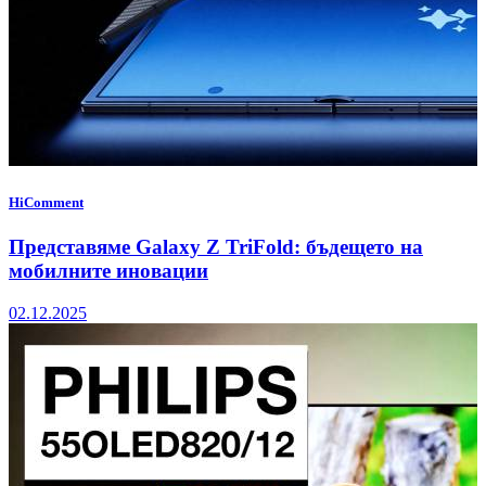
HiComment
Представяме Galaxy Z TriFold: бъдещето на
мобилните иновации
02.12.2025