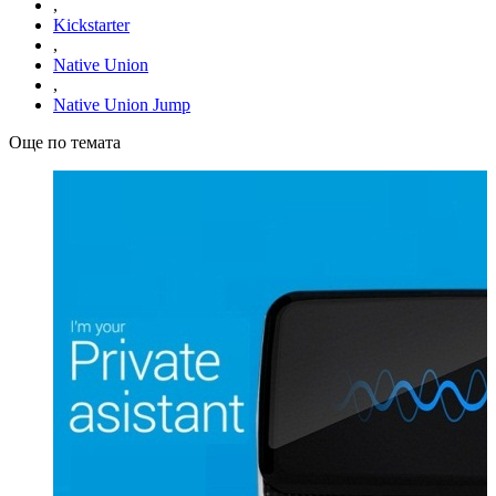
,
Kickstarter
,
Native Union
,
Native Union Jump
Още по темата