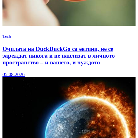
Tech
Очилата на DuckDuckGo са евтини, не се
зареждат никога и не навлизат в личното
пространство – и вашето, и чуждото
05.08.2026