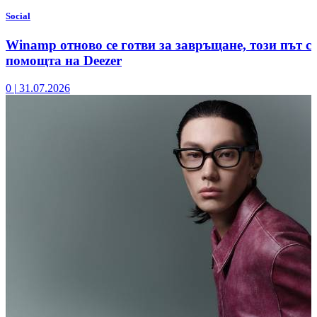
Social
Winamp отново се готви за завръщане, този път с
помощта на Deezer
0
|
31.07.2026