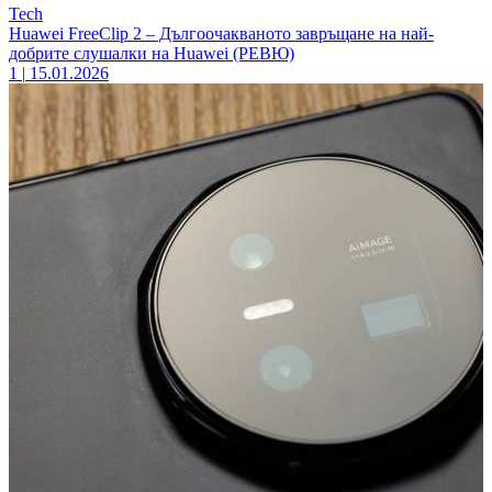
Tech
Huawei FreeClip 2 – Дългоочакваното завръщане на най-
добрите слушалки на Huawei (РЕВЮ)
1
|
15.01.2026