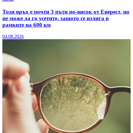
Този връх е почти 3 пъти по-висок от Еверест, но
не може да го усетите, защото се издига в
рамките на 600 км
04.08.2026