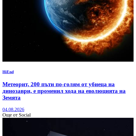
HiEnd
Метеорит, 200 пъти по-голям от убиеца на
динозаври, е променил хода на еволюцията на
Земята
04.08.2026
Още от Social