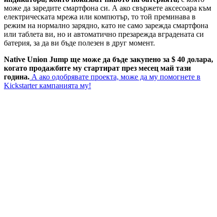
може да заредите смартфона си. А ако свържете аксесоара към
електрическата мрежа или компютър, то той преминава в
режим на нормално зарядно, като не само зарежда смартфона
или таблета ви, но и автоматично презарежда вградената си
батерия, за да ви бъде полезен в друг момент.
Native Union Jump ще може да бъде закупено за $ 40 долара,
когато продажбите му стартират през месец май тази
година.
А ако одобрявате проекта, може да му помогнете в
Kickstarter кампанията му!