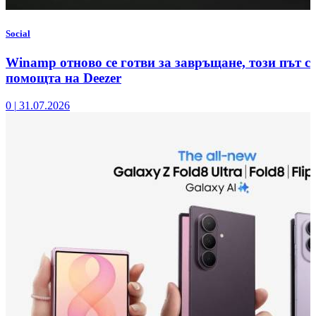
Social
Winamp отново се готви за завръщане, този път с
помощта на Deezer
0
|
31.07.2026