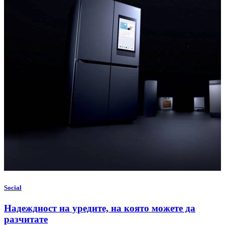
Social
Надеждност на уредите, на която можете да
разчитате