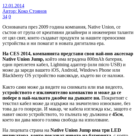
12.01.2014
Автор: Коко Стоянов
34
0
Основаната през 2009 година компания, Native Union, се
състои от група от креативни дизайнери и инженерни таланти
от цял свят, които създават продукти за нашите преносими
устройства и ни помагат в новата дигитална ера.
На CES 2014, компанията представи своя най-нов аксесоар
Native Union Jump,
който има вградена 800mAh батерия,
един преплетен кабел, Lightning адаптер (или micro USB) и
може да зареди вашето iOS, Android, Windows Phone или
Blackberry OS устройство навсякъде, където ви се наложи.
Както сами може да видите на снимката или във видеото,
устройството е изключително компактно и може да се
побере в най-малкото джобче на дънките ви.
Покритият с
текстил кабел може да издържи на значително износване, без
това да го повреди. И макар, че кабела изглежда къс, защото е
навит около устройството, то пълната му дължина е
45см
,
което ви дава много голяма свобода на използване.
На лицевата страна на
Native Union Jump има три LED
индикатора, които показват нивото на батерията,
с която