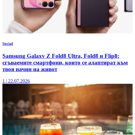
Social
Samsung Galaxy Z Fold8 Ultra, Fold8 и Flip8:
сгъваемите смартфони, които се адаптират към
твоя начин на живот
1
|
22.07.2026