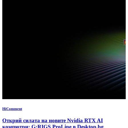
HiComment
Открий силата на новите Nvidia RTX AI
компютри: G:RIGS ProLine в Desktop.bg