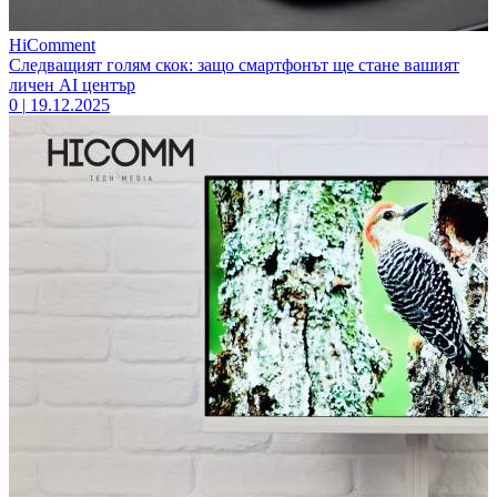
HiComment
Следващият голям скок: защо смартфонът ще стане вашият
личен AI център
0
|
19.12.2025