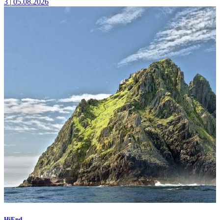
3
|
05.08.2026
HiEnd