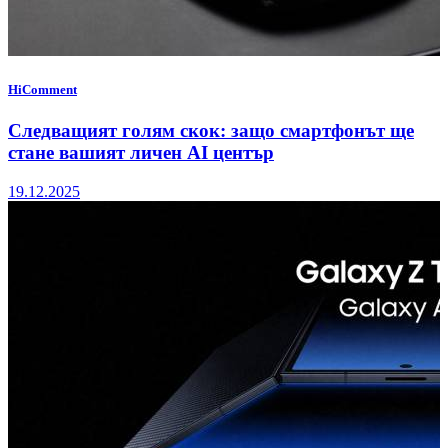
HiComment
Следващият голям скок: защо смартфонът ще
стане вашият личен AI център
19.12.2025