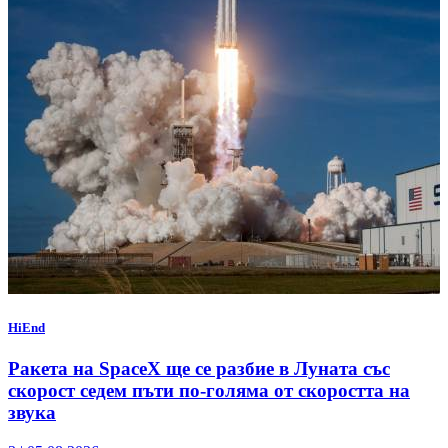
HiEnd
Ракета на SpaceX ще се разбие в Луната със
скорост седем пъти по-голяма от скоростта на
звука