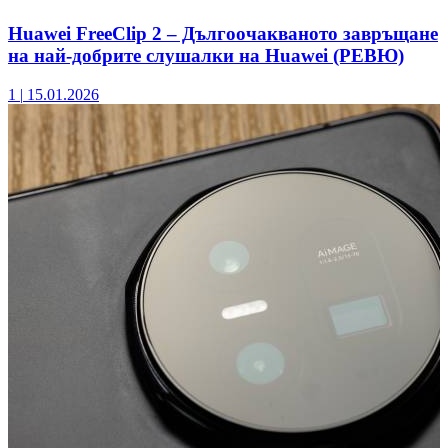
Huawei FreeClip 2 – Дългоочакваното завръщане
на най-добрите слушалки на Huawei (РЕВЮ)
1
|
15.01.2026