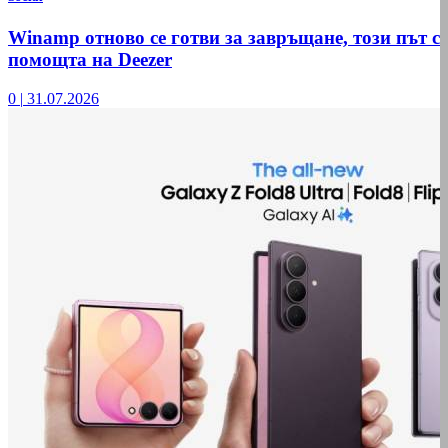
Winamp отново се готви за завръщане, този път с
помощта на Deezer
0
|
31.07.2026