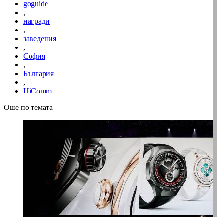
goguide
,
награди
,
заведения
,
София
,
България
,
HiComm
Още по темата