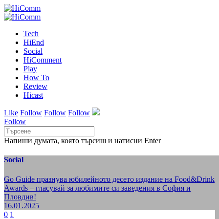
Tech
HiEnd
Social
HiComment
Play
How To
Review
Hicast
Like
Follow
Follow
Follow
Follow
Напиши думата, която търсиш и натисни Enter
Social
Go Guide празнува юбилейното десето издание на Food&Drink
Awards – гласувай за любимите си заведения в София и
Пловдив!
16.01.2025
0
1