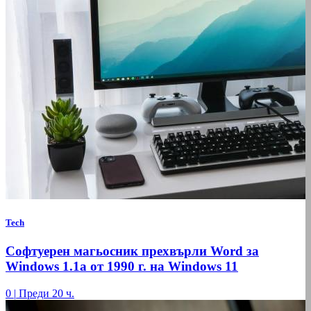
Tech
Софтуерен магьосник прехвърли Word за
Windows 1.1a от 1990 г. на Windows 11
0
|
Преди 20 ч.