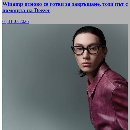
Winamp отново се готви за завръщане, този път с
помощта на Deezer
0
|
31.07.2026