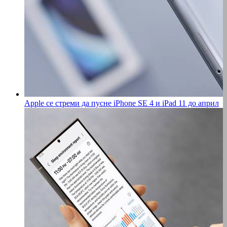
Apple се стреми да пусне iPhone SE 4 и iPad 11 до април