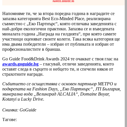
Напомняме ти, че за втора поредна година в наградите се
запазва категорията Best Eco-Minded Place, реализирана
съвместно с „Еко Партнърс“, която отличава заведенията с
най-добри екологични практики. Запазва се и въведената
миналата година „Награда на гилдията“, при която самите
участници оценяват своите колеги. Така всяка категория ще
има двама победители – избран от публиката и избран от
професионалистите в бранша.
Go Guide Food&Drink Awards 2024 те очакват с твоя глас на
awards.goguide.bg
– гласувай, отличи заведенията, които
оставят следа в сърцето и небцето ти, и спечели някоя от
страхотните награди.
Събитието се осъществява с основен партньор МЕТРО и
подкрепата на Fashion Days, „Еко Партнърс“, JTI България,
минерална вода „Велинград ALCALIA“, Domaine Boyar,
Kotanyi и Lucky Drive.
Снимка: GoGuide
Тагове: