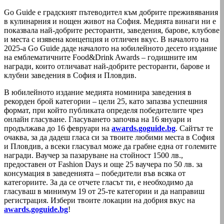
Go Guide е градският пътеводител към добрите преживявания
в кулинарния и нощен живот на София. Медията винаги ни е
показвала най-добрите ресторанти, заведения, барове, клубове
и места с изявена концепция и отличен вкус. В началото на
2025-а Go Guide даде началото на юбилейното десето издание
на емблематичните Food&Drink Awards – годишните им
награди, които отличават най-добрите ресторанти, барове и
клубни заведения в София и Пловдив.
В юбилейното издание медията номинира заведения в
рекорден брой категории – цели 25, като запазва успешния
формат, при който публиката определя победителите чрез
онлайн гласуване. Гласуването започва на 16 януари и
продължава до 16 февруари на
awards.goguide.bg
. Сайтът те
очаква, за да дадеш гласа си за твоите любими места в София
и Пловдив, а всеки гласувал може да грабне една от големите
награди. Ваучер за пазаруване на стойност 1500 лв.,
предоставен от Fashion Days и още 25 ваучера по 50 лв. за
консумация в заведенията – победители във всяка от
категориите. За да се отчете гласът ти, е необходимо да
гласуваш в минимум 19 от 25-те категории и да направиш
регистрация. Избери твоите локации на добрия вкус на
awards.goguide.bg
!