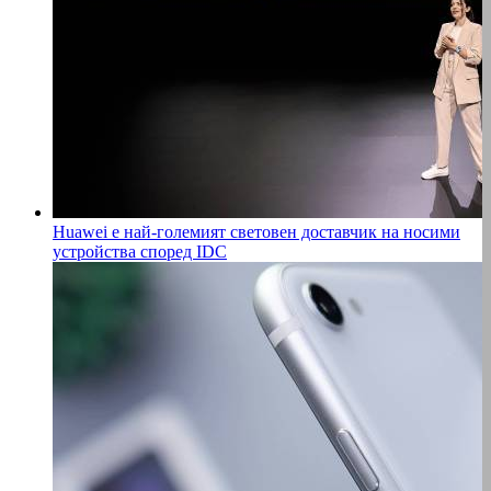
Huawei е най-големият световен доставчик на носими
устройства според IDC