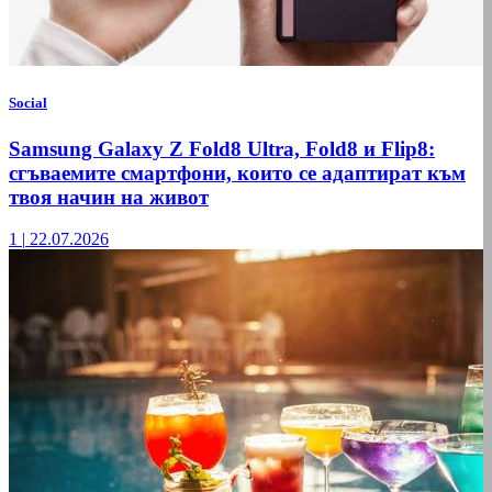
Social
Samsung Galaxy Z Fold8 Ultra, Fold8 и Flip8:
сгъваемите смартфони, които се адаптират към
твоя начин на живот
1
|
22.07.2026