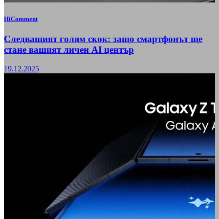
HiComment
Следващият голям скок: защо смартфонът ще
стане вашият личен AI център
19.12.2025