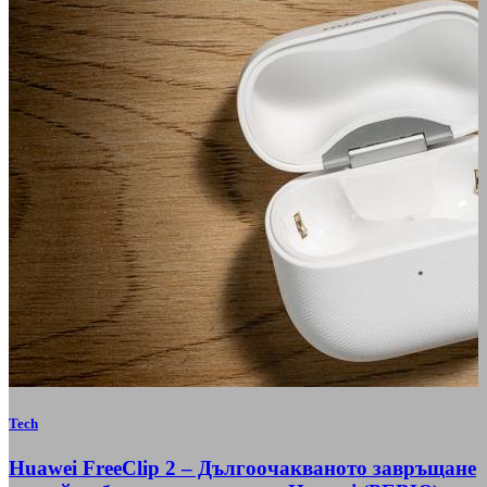
Tech
Huawei FreeClip 2 – Дългоочакваното завръщане