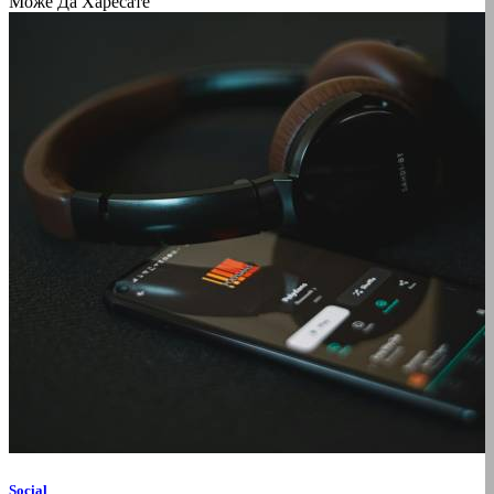
Може Да Харесате
Social