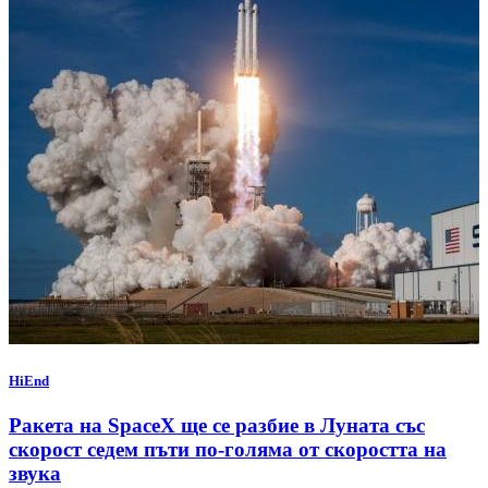
HiEnd
Ракета на SpaceX ще се разбие в Луната със
скорост седем пъти по-голяма от скоростта на
звука