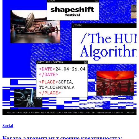
Social
Когато алгоритъмът срещне креативността: