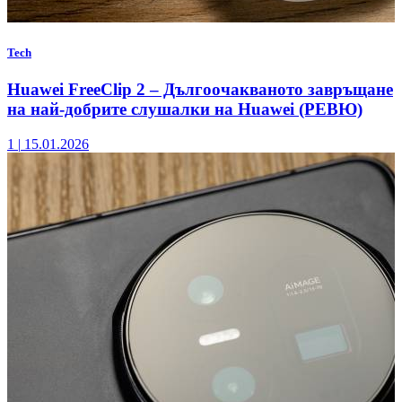
Tech
Huawei FreeClip 2 – Дългоочакваното завръщане
на най-добрите слушалки на Huawei (РЕВЮ)
1
|
15.01.2026