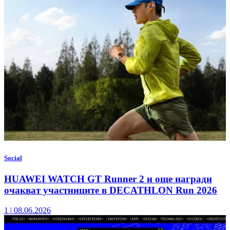
Social
HUAWEI WATCH GT Runner 2 и още награди
очакват участниците в DECATHLON Run 2026
1
|
08.06.2026