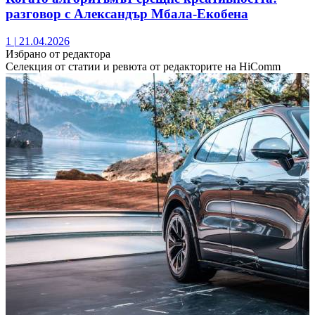
разговор с Александър Мбала-Екобена
1
|
21.04.2026
Избрано от редактора
Селекция от статии и ревюта от редакторите на HiComm