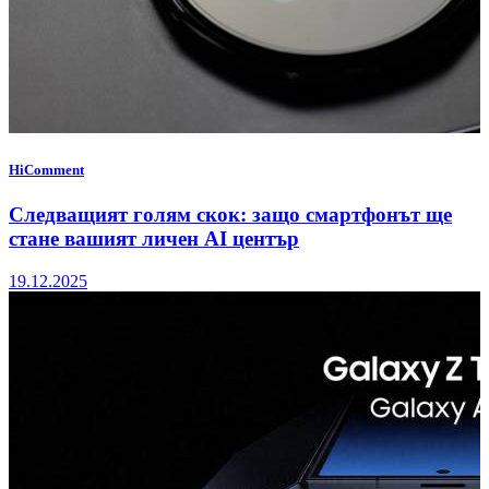
HiComment
Следващият голям скок: защо смартфонът ще
стане вашият личен AI център
19.12.2025