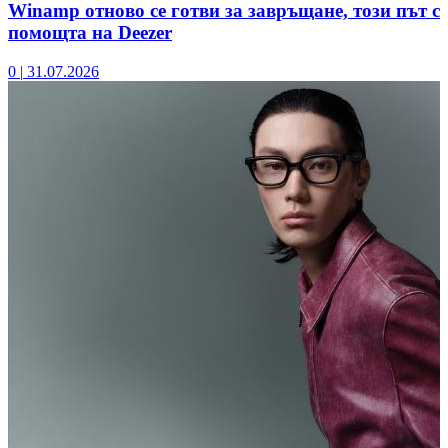
Winamp отново се готви за завръщане, този път с
помощта на Deezer
0
|
31.07.2026