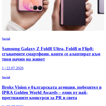
Social
Samsung Galaxy Z Fold8 Ultra, Fold8 и Flip8:
сгъваемите смартфони, които се адаптират към
твоя начин на живот
1
|
22.07.2026
Social
Broks Vision е българската агенция, победител в
IPRA Golden World Awards – един от най-
престижните конкурси за PR в света