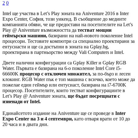
2
0
Intel ще участва в Let’s Play зоната на Aniventure 2016 в Inter
Expo Center, София, този уикенд. В съобщение до медиите
компанията обяви, че ще предостави на посетителите на Let’s
Play @ Aniventure възможността да
тестват мощни
геймърски машини,
базирани на най-новото поколение Intel
процесори. Тестовите компютри са специално проектирани за
ентусиасти и ще са достъпни в зоната на Gplay.bg,
проектирана в партньорство между Vali Computers и Intel.
Двете налични конфигурации са Gplay Killer и Gplay RGB
Water. Първата е базирана на 6-о поколение Intel Core i5-
66600K
процесор с отключен множител,
за по-бърз и лесен
клокинг. RGB Water пък е топ машина с всичко, което може да
пожелае един геймър или ентусиаст, базирана на i7-6700K
процесор. Посетителите, които тестват конфигурациите в
Let’s Play @ Aniventure зоната,
ще бъдат посрещнати с
изненади от Intel.
Единайсетото издание на Aniventure ще се проведе в
Inter
Expo Center на 3 и 4 септември,
като отваря врати от 10 до
20 часа и в двата дни.