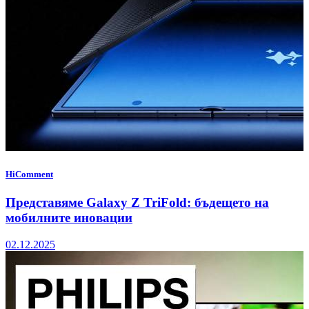
HiComment
Представяме Galaxy Z TriFold: бъдещето на
мобилните иновации
02.12.2025