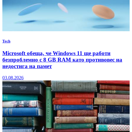
Tech
Microsoft обеща, че Windows 11 ще работи
безпроблемно с 8 GB RAM като противовес на
недостига на памет
03.08.2026