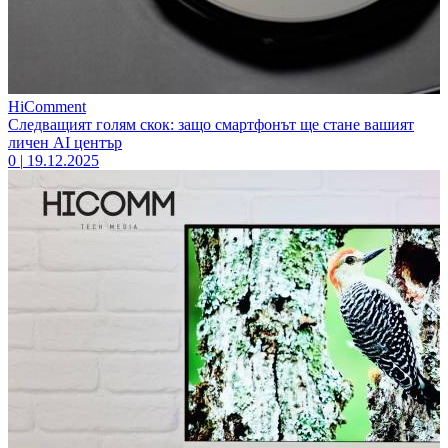
HiComment
Следващият голям скок: защо смартфонът ще стане вашият
личен AI център
0
|
19.12.2025