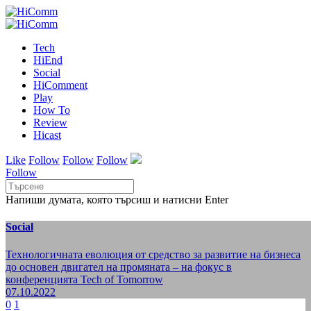
Tech
HiEnd
Social
HiComment
Play
How To
Review
Hicast
Like
Follow
Follow
Follow
Follow
Напиши думата, която търсиш и натисни Enter
Social
Технологичната еволюция от средство за развитие на бизнеса
до основен двигател на промяната – на фокус в
конференцията Tech of Tomorrow
07.10.2022
0
1