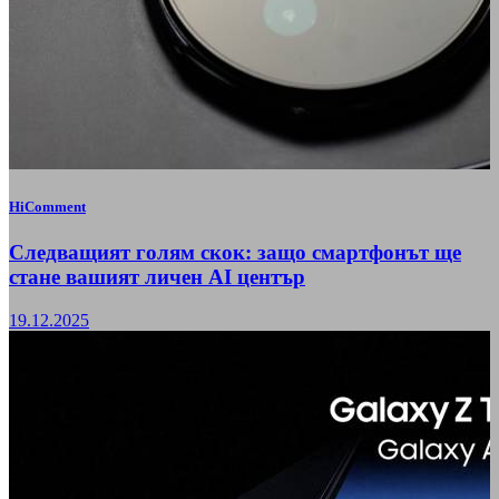
HiComment
Следващият голям скок: защо смартфонът ще
стане вашият личен AI център
19.12.2025