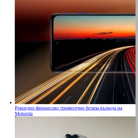
Рекордно финансово тримесечие беляза възхода на
Motorola