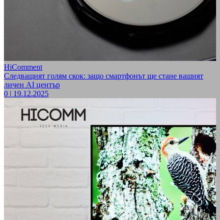
HiComment
Следващият голям скок: защо смартфонът ще стане вашият
личен AI център
0
|
19.12.2025