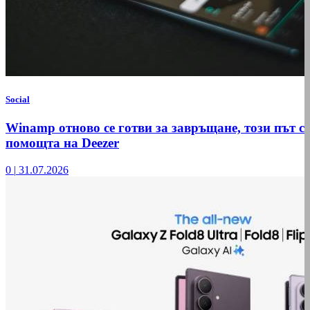
Social
Winamp отново се готви за завръщане, този път с
помощта на Deezer
0
|
31.07.2026