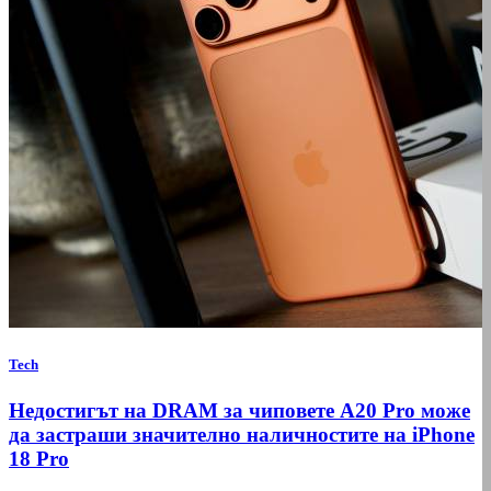
Tech
Недостигът на DRAM за чиповете A20 Pro може
да застраши значително наличностите на iPhone
18 Pro