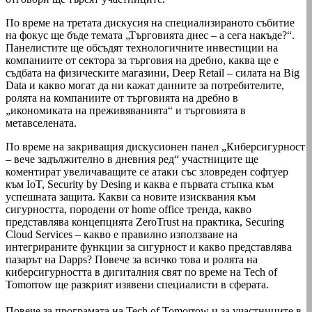
По време на третата дискусия на специализираното събитие
на фокус ще бъде темата „Търговията днес – а сега накъде?“.
Панелистите ще обсъдят технологичните инвестиции на
компаниите от сектора за търговия на дребно, каква ще е
съдбата на физическите магазини, Deep Retail – силата на Big
Data и какво могат да ни кажат данните за потребителите,
ролята на компаниите от търговията на дребно в
„икономиката на преживяванията“ и търговията в
метавселената.
По време на закриващия дискусионен панел „Киберсигурност
– вече задължително в дневния ред“ участниците ще
коментират увеличаващите се атаки със зловреден софтуер
към IoT, Security by Desing и каква е първата стъпка към
успешната защита. Какви са новите изисквания към
сигурността, породени от home office тренда, какво
представлява концепцията ZeroTrust на практика, Securing
Cloud Services – какво е правилно използване на
интегрираните функции за сигурност и какво представлява
пазарът на Dapps? Повече за всичко това и ролята на
киберсигурността в дигиталния свят по време на Tech of
Tomorrow ще разкрият изявени специалисти в сферата.
Повече за програмата на Tech of Tomorrow и за участниците в