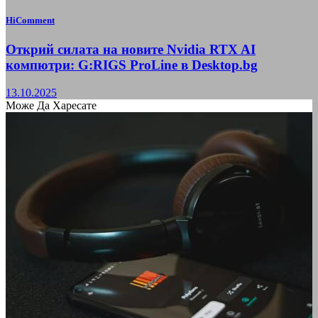
HiComment
Открий силата на новите Nvidia RTX AI
компютри: G:RIGS ProLine в Desktop.bg
13.10.2025
Може Да Харесате