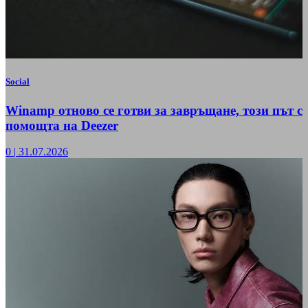
Social
Winamp отново се готви за завръщане, този път с
помощта на Deezer
0
|
31.07.2026