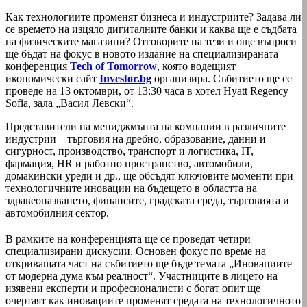
Как технологиите променят бизнеса и индустриите? Задава ли
се времето на изцяло дигиталните банки и каква ще е съдбата
на физическите магазини? Отговорите на тези и още въпроси
ще бъдат на фокус в новото издание на специализираната
конференция
Tech of Tomorrow
, която водещият
икономически сайт
Investor.bg
организира. Събитието ще се
проведе на 13 октомври, от 13:30 часа в хотел Hyatt Regency
Sofia, зала „Васил Левски“.
Представители на мениджмънта на компании в различните
индустрии – търговия на дребно, образование, данни и
сигурност, производство, транспорт и логистика, IT,
фармация, HR и работно пространство, автомобили,
домакински уреди и др., ще обсъдят ключовите моменти при
технологичните иновации на бъдещето в областта на
здравеопазването, финансите, градската среда, търговията и
автомобилния сектор.
В рамките на конференцията ще се проведат четири
специализирани дискусии. Основен фокус по време на
откриващата част на събитието ще бъде темата „Иновациите –
от модерна дума към реалност“. Участниците в лицето на
изявени експерти и професионалисти с богат опит ще
очертаят как иновациите променят средата на технологичното