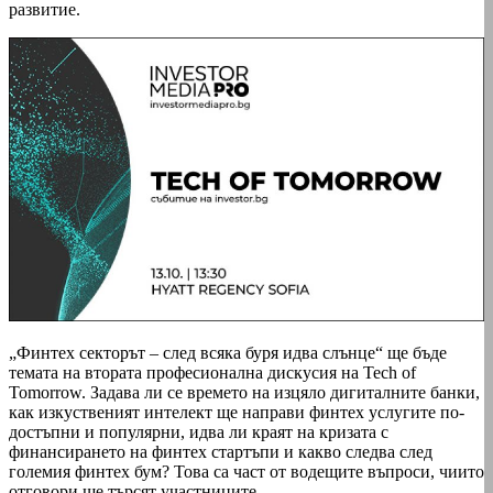
развитие.
„Финтех секторът – след всяка буря идва слънце“ ще бъде
темата на втората професионална дискусия на Tech of
Tomorrow. Задава ли се времето на изцяло дигиталните банки,
как изкуственият интелект ще направи финтех услугите по-
достъпни и популярни, идва ли краят на кризата с
финансирането на финтех стартъпи и какво следва след
големия финтех бум? Това са част от водещите въпроси, чиито
отговори ще търсят участниците.