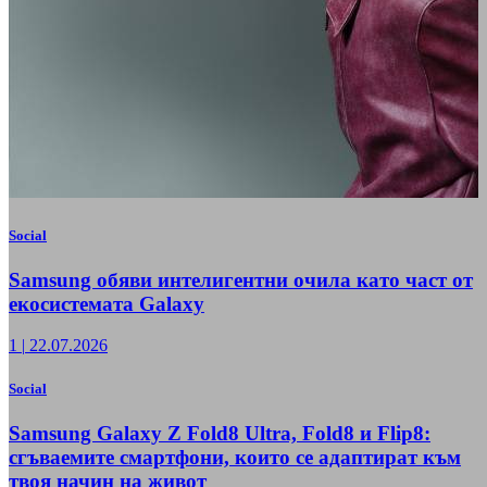
Social
Samsung обяви интелигентни очила като част от
екосистемата Galaxy
1
|
22.07.2026
Social
Samsung Galaxy Z Fold8 Ultra, Fold8 и Flip8:
сгъваемите смартфони, които се адаптират към
твоя начин на живот