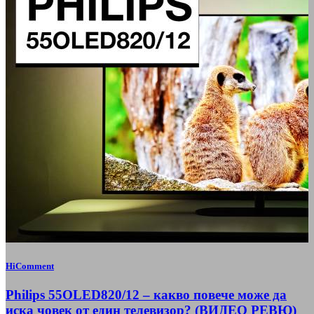
HiComment
Philips 55OLED820/12 – какво повече може да
иска човек от един телевизор? (ВИДЕО РЕВЮ)