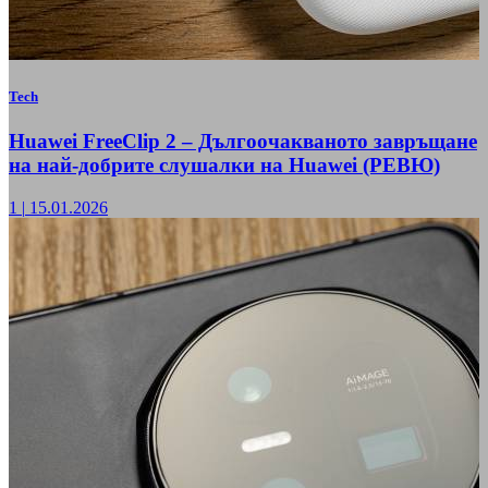
Tech
Huawei FreeClip 2 – Дългоочакваното завръщане
на най-добрите слушалки на Huawei (РЕВЮ)
1
|
15.01.2026