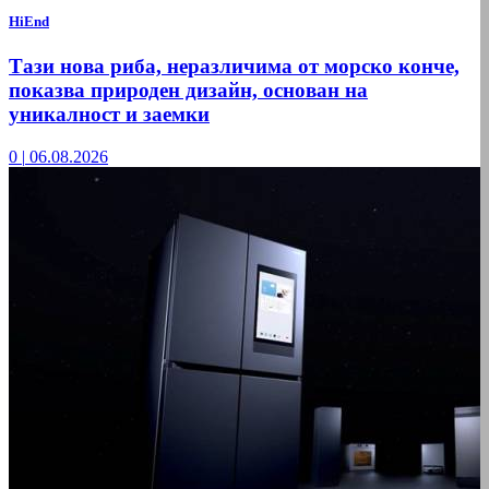
HiEnd
Тази нова риба, неразличима от морско конче,
показва природен дизайн, основан на
уникалност и заемки
0
|
06.08.2026