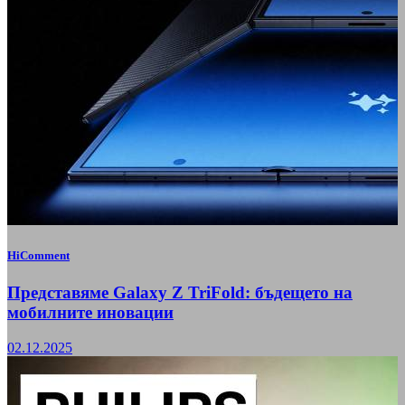
HiComment
Представяме Galaxy Z TriFold: бъдещето на
мобилните иновации
02.12.2025