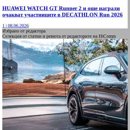
HUAWEI WATCH GT Runner 2 и още награди
очакват участниците в DECATHLON Run 2026
1
|
08.06.2026
Избрано от редактора
Селекция от статии и ревюта от редакторите на HiComm