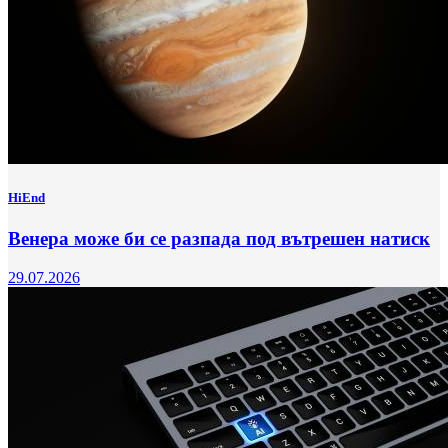
HiEnd
Венера може би се разпада под вътрешен натиск
29.07.2026