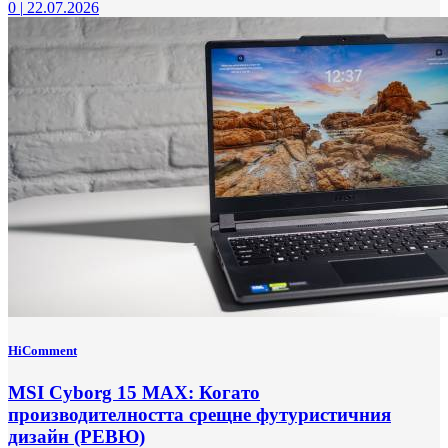
0
|
22.07.2026
HiComment
MSI Cyborg 15 MAX: Когато
производителността срещне футуристичния
дизайн (РЕВЮ)