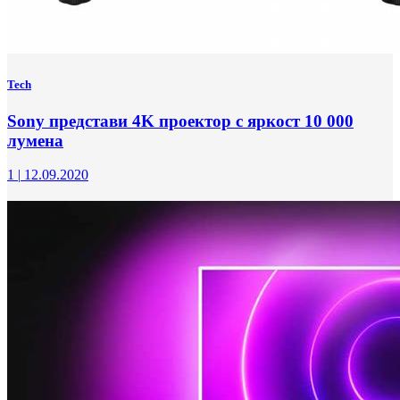
Tech
Sony представи 4K проектор с яркост 10 000
лумена
1
|
12.09.2020