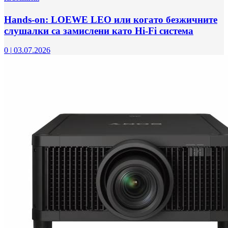
Hands-on: LOEWE LEO или когато безжичните
слушалки са замислени като Hi-Fi система
0
|
03.07.2026