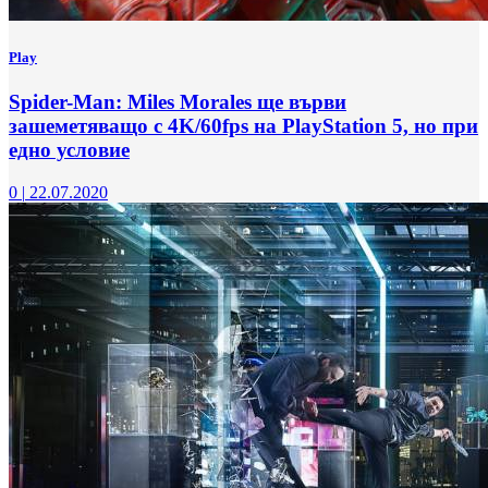
Play
Spider-Man: Miles Morales ще върви
зашеметяващо с 4K/60fps на PlayStation 5, но при
едно условие
0
|
22.07.2020