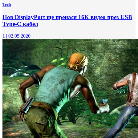
Tech
Нов DisplayPort ще пренася 16K видео през USB
Type-C кабел
1
|
02.05.2020