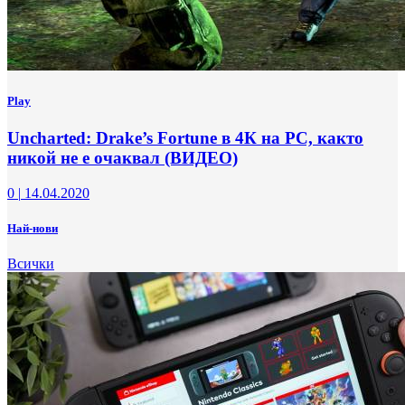
Play
Uncharted: Drake’s Fortune в 4К на РС, както
никой не е очаквал (ВИДЕО)
0
|
14.04.2020
Най-нови
Всички