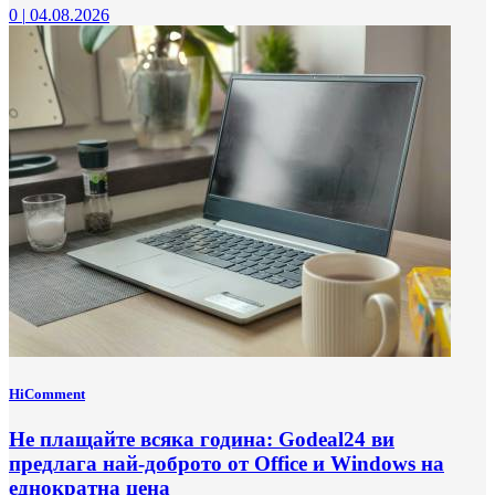
0
|
04.08.2026
HiComment
Не плащайте всяка година: Godeal24 ви
предлага най-доброто от Office и Windows на
еднократна цена