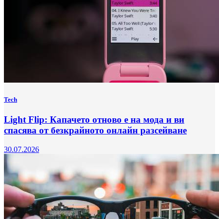
Tech
Light Flip: Капачето отново е на мода и ви
спасява от безкрайното онлайн разсейване
30.07.2026