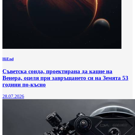
HiEnd
Съветска сонда, проектирана да кацне на
Венера, оцеля при завръщането си на Земята 53
години по-късно
28.07.2026