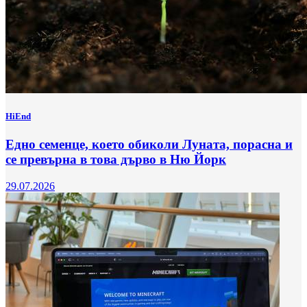
HiEnd
Едно семенце, което обиколи Луната, порасна и
се превърна в това дърво в Ню Йорк
29.07.2026