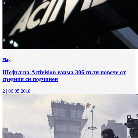
Play
Шефът на Activision взима 306 пъти повече от
средния си подчинен
2
|
06.05.2018