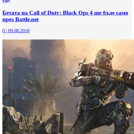
Play
Бетата на Call of Duty: Black Ops 4 ще бъде само
през Battle.net
0
|
09.08.2018