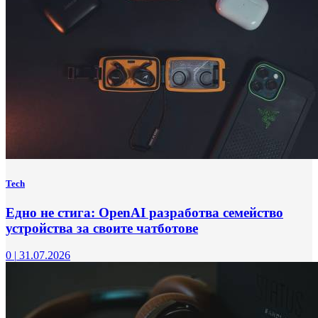
Tech
Едно не стига: OpenAI разработва семейство
устройства за своите чатботове
0
|
31.07.2026