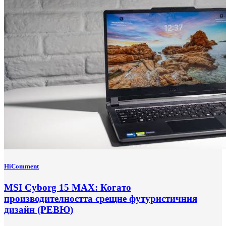
HiComment
MSI Cyborg 15 MAX: Когато
производителността срещне футуристичния
дизайн (РЕВЮ)