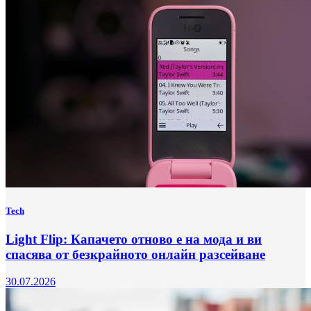
Tech
Light Flip: Капачето отново е на мода и ви
спасява от безкрайното онлайн разсейване
30.07.2026