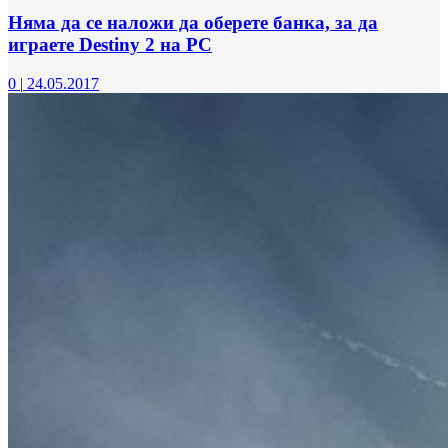
Няма да се наложи да оберете банка, за да
играете Destiny 2 на РС
0
|
24.05.2017