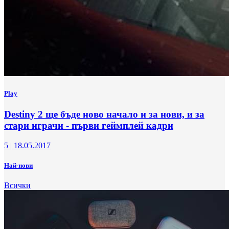
Play
Destiny 2 ще бъде ново начало и за нови, и за
стари играчи - първи геймплей кадри
5
|
18.05.2017
Най-нови
Всички