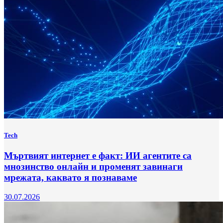
Tech
Мъртвият интернет е факт: ИИ агентите са
мнозинство онлайн и променят завинаги
мрежата, каквато я познаваме
30.07.2026