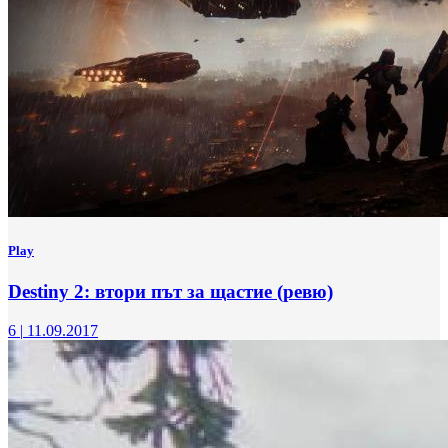
Play
Destiny 2: втори път за щастие (ревю)
6
|
11.09.2017