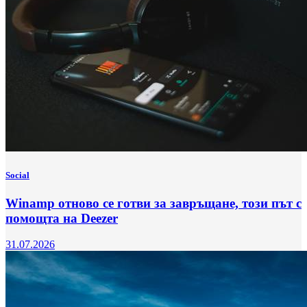
Social
Winamp отново се готви за завръщане, този път с
помощта на Deezer
31.07.2026