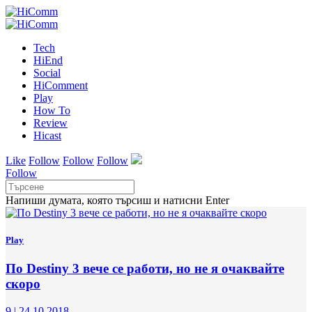
Tech
HiEnd
Social
HiComment
Play
How To
Review
Hicast
Like
Follow
Follow
Follow
Follow
Напиши думата, която търсиш и натисни Enter
Play
По Destiny 3 вече се работи, но не я очаквайте
скоро
9
|
24.10.2018