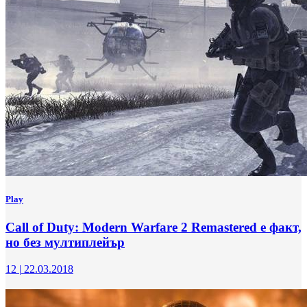
Play
Call of Duty: Modern Warfare 2 Remastered е факт,
но без мултиплейър
12
|
22.03.2018