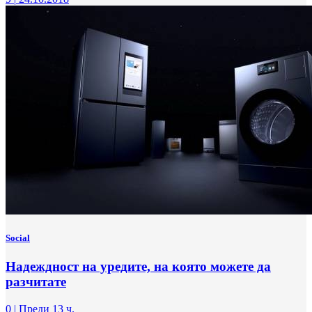
Social
Надеждност на уредите, на която можете да
разчитате
0
|
Преди 13 ч.