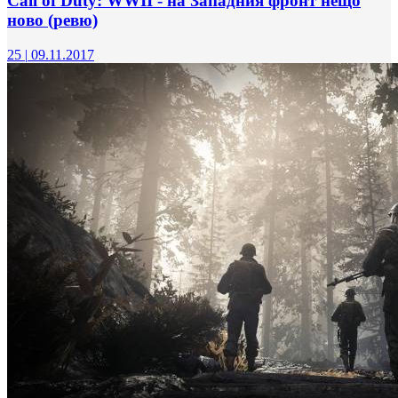
Call of Duty: WWII - на Западния фронт нещо
ново (ревю)
25
|
09.11.2017