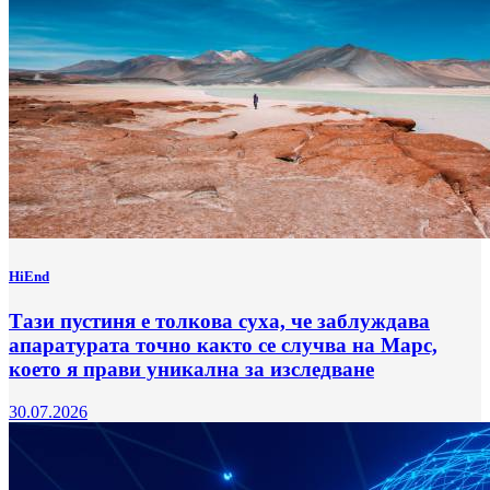
HiEnd
Тази пустиня е толкова суха, че заблуждава
апаратурата точно както се случва на Марс,
което я прави уникална за изследване
30.07.2026