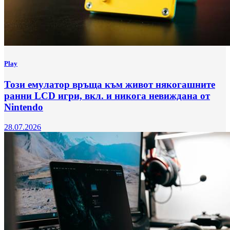
Play
Този емулатор връща към живот някогашните
ранни LCD игри, вкл. и никога невиждана от
Nintendo
28.07.2026