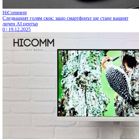
HiComment
Следващият голям скок: защо смартфонът ще стане вашият
личен AI център
0
|
19.12.2025