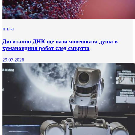
HiEnd
Дигитално ДНК ще пази човешката душа в
хуманоидния робот след смъртта
29.07.2026