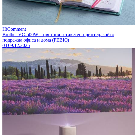
HiComment
Brother VC-500W – цветният етикетен принтер, който
подрежда офиса и дома (РЕВЮ)
0
|
09.12.2025