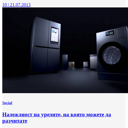
10
|
21.07.2013
Social
Надеждност на уредите, на която можете да
разчитате