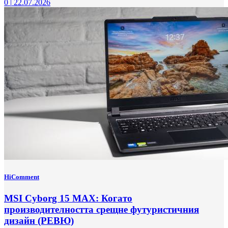
0
|
22.07.2026
HiComment
MSI Cyborg 15 MAX: Когато
производителността срещне футуристичния
дизайн (РЕВЮ)