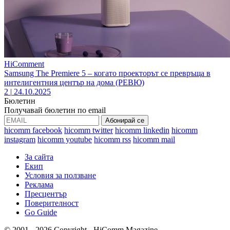
HiComment
Samsung The Premiere 5 – когато проекторът се превръща в
интелигентния център на дома (РЕВЮ)
2
|
24.10.2025
Бюлетин
Получавай бюлетин по email
hicomm facebook
hicomm twitter
hicomm linkedin
hicomm
instagram
hicomm youtube
hicomm rss
hicomm mail
За сайта
Екип
Условия за ползване
Реклама
Пресцентър
Поверителност
Go Guide
© 2001 - 2026 Copyright - HiComm Magazine