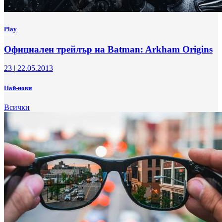
Play
Официален трейлър на Batman: Arkham Origins
23
|
22.05.2013
Най-нови
Всички