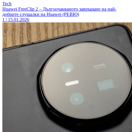
Tech
Huawei FreeClip 2 – Дългоочакваното завръщане на най-
добрите слушалки на Huawei (РЕВЮ)
1
|
15.01.2026