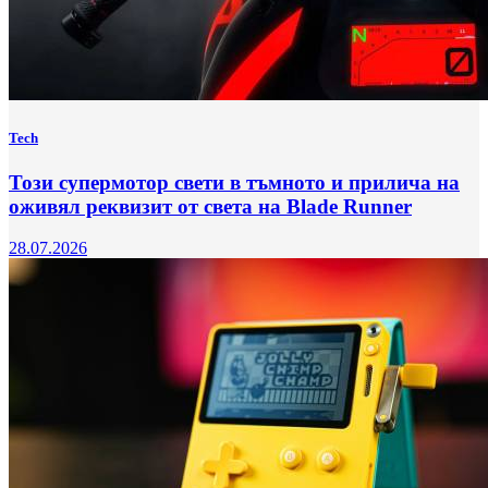
Tech
Този супермотор свети в тъмното и прилича на
оживял реквизит от света на Blade Runner
28.07.2026