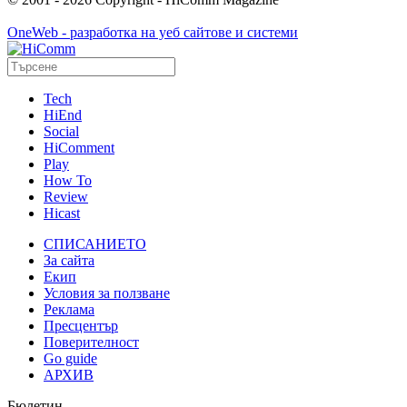
OneWeb - разработка на уеб сайтове и системи
Tech
HiEnd
Social
HiComment
Play
How To
Review
Hicast
СПИСАНИЕТО
За сайта
Екип
Условия за ползване
Реклама
Пресцентър
Поверителност
Go guide
АРХИВ
Бюлетин