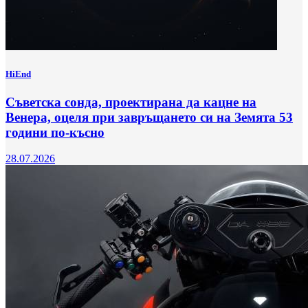
HiEnd
Съветска сонда, проектирана да кацне на
Венера, оцеля при завръщането си на Земята 53
години по-късно
28.07.2026