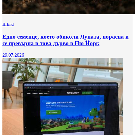
HiEnd
Едно семенце, което обиколи Луната, порасна и
се превърна в това дърво в Ню Йорк
29.07.2026