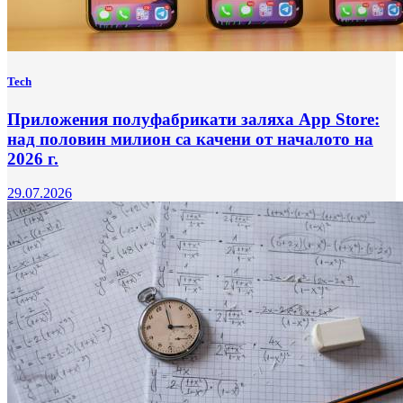
Tech
Приложения полуфабрикати заляха App Store:
над половин милион са качени от началото на
2026 г.
29.07.2026