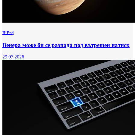
HiEnd
Венера може би се разпада под вътрешен натиск
29.07.2026