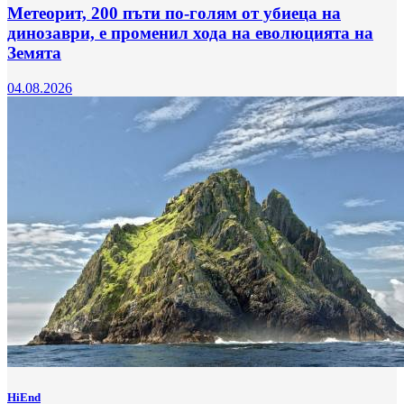
Метеорит, 200 пъти по-голям от убиеца на
динозаври, е променил хода на еволюцията на
Земята
04.08.2026
HiEnd