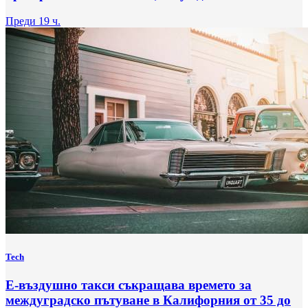
Преди 19 ч.
Tech
Е-въздушно такси съкращава времето за
междуградско пътуване в Калифорния от 35 до