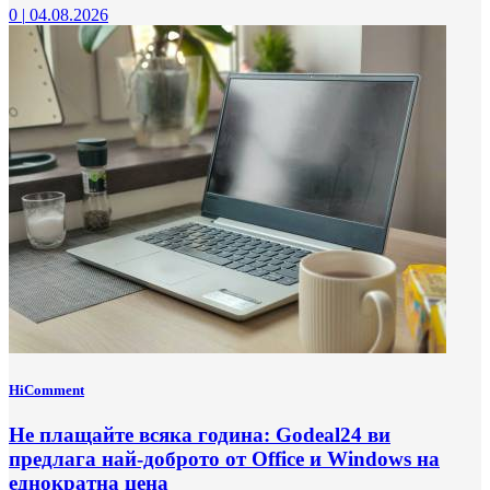
0
|
04.08.2026
HiComment
Не плащайте всяка година: Godeal24 ви
предлага най-доброто от Office и Windows на
еднократна цена