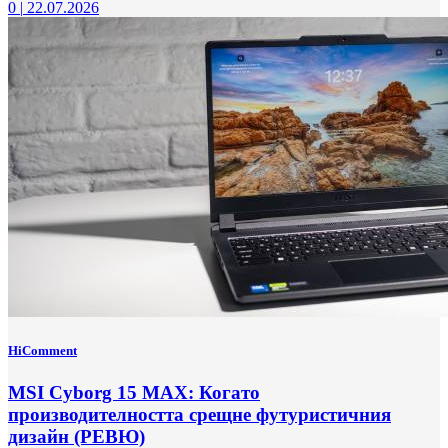
0
|
22.07.2026
HiComment
MSI Cyborg 15 MAX: Когато
производителността срещне футуристичния
дизайн (РЕВЮ)