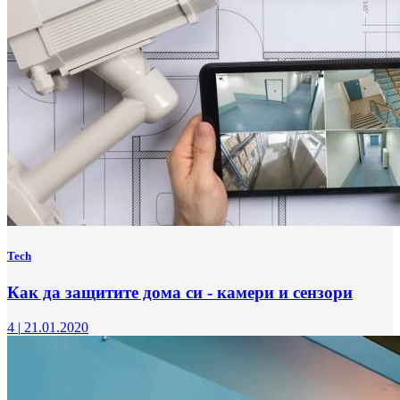
Tech
Как да защитите дома си - камери и сензори
4
|
21.01.2020