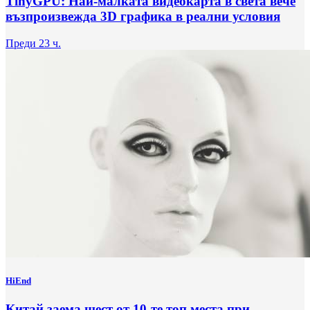
TinyGPU: Най-малката видеокарта в света вече
възпроизвежда 3D графика в реални условия
Преди 23 ч.
HiEnd
Китай заема шест от 10-те топ места при