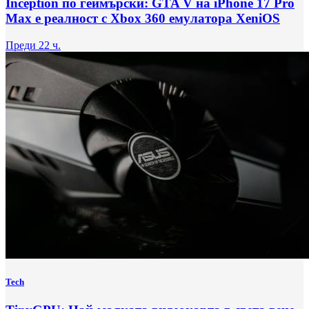
Inception по геймърски: GTA V на iPhone 17 Pro
Max е реалност с Xbox 360 емулатора XeniOS
Преди 22 ч.
Tech