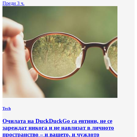
Преди 3 ч.
Tech
Очилата на DuckDuckGo са евтини, не се
зареждат никога и не навлизат в личното
пространство – и вашето, и чуждото