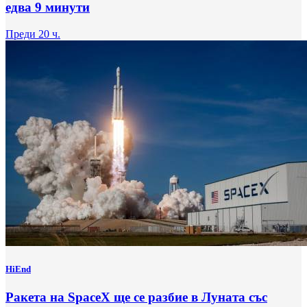
едва 9 минути
Преди 20 ч.
HiEnd
Ракета на SpaceX ще се разбие в Луната със