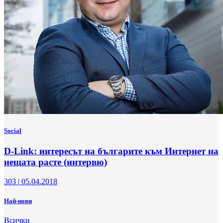
Social
D-Link: интересът на българите към Интернет на
нещата расте (интервю)
303
|
05.04.2018
Най-нови
Всички