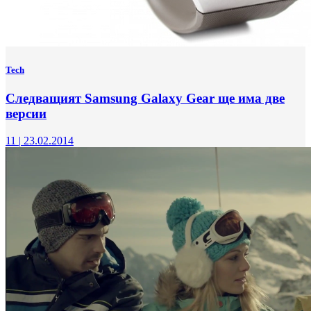
Tech
Следващият Samsung Galaxy Gear ще има две
версии
11
|
23.02.2014