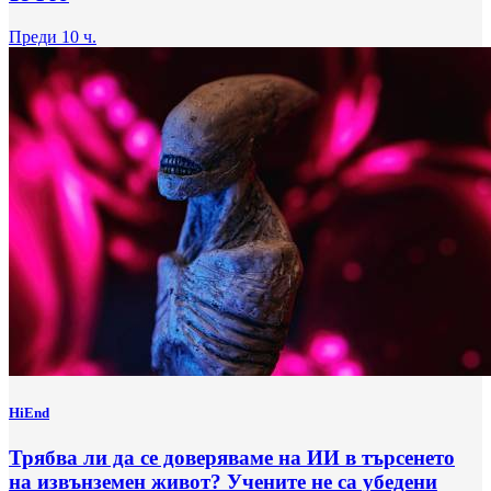
Преди 10 ч.
HiEnd
Трябва ли да се доверяваме на ИИ в търсенето
на извънземен живот? Учените не са убедени