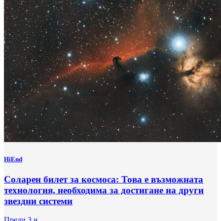
HiEnd
Соларен билет за космоса: Това е възможната
технология, необходима за достигане на други
звездни системи
Преди 3 ч.