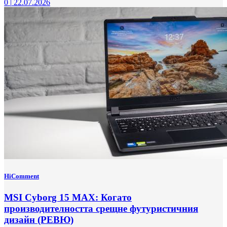
0
|
22.07.2026
HiComment
MSI Cyborg 15 MAX: Когато
производителността срещне футуристичния
дизайн (РЕВЮ)