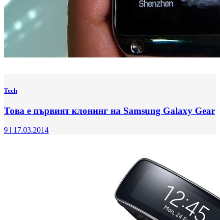
Tech
Това е първият клонинг на Samsung Galaxy Gear
9
|
17.03.2014