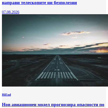
направи телескопите ни безполезни
07.08.2026
HiEnd
Нов авиационен модел прогнозира опасности по