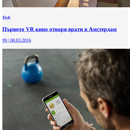
Tech
Първото VR кино отваря врати в Амстердам
99
|
08.03.2016