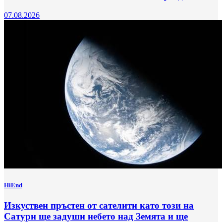
07.08.2026
HiEnd
Изкуствен пръстен от сателити като този на
Сатурн ще задуши небето над Земята и ще