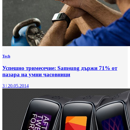
Tech
Успешно тримесечие: Samsung държи 71% от
пазара на умни часовници
3
|
20.05.2014