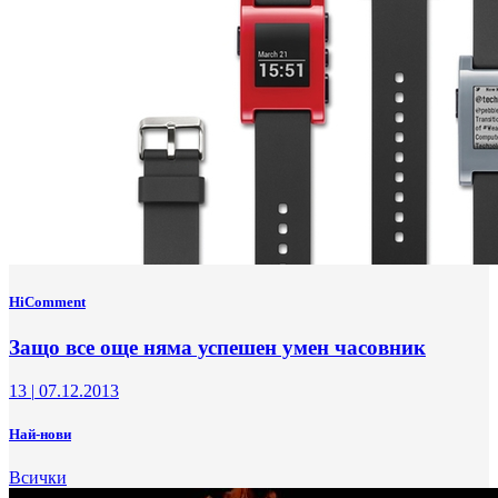
HiComment
Защо все още няма успешен умен часовник
13
|
07.12.2013
Най-нови
Всички