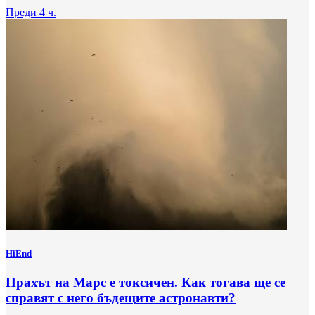
Преди 4 ч.
HiEnd
Прахът на Марс е токсичен. Как тогава ще се
справят с него бъдещите астронавти?