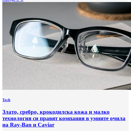
Tech
Злато, сребро, крокодилска кожа и малко
технология си правят компания в умните очила
на Ray-Ban и Caviar