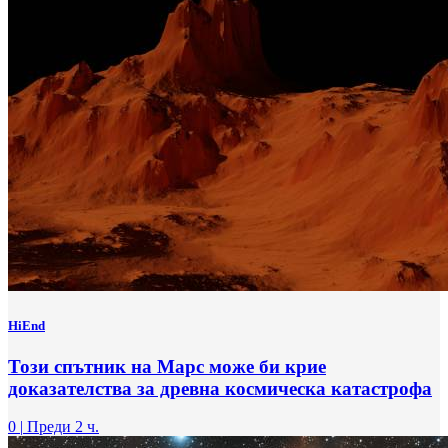
HiEnd
Този спътник на Марс може би крие
доказателства за древна космическа катастрофа
0
|
Преди 2 ч.