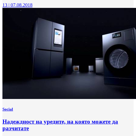
13
|
07.08.2018
Social
Надеждност на уредите, на която можете да
разчитате