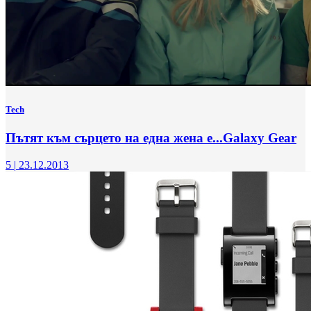
Tech
Пътят към сърцето на една жена е...Galaxy Gear
5
|
23.12.2013