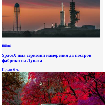
HiEnd
SpaceX има сериозни намерения да построи
фабрики на Луната
Преди 6 ч.