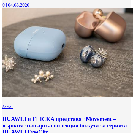
0
|
04.08.2020
Social
HUAWEI и FLICKA представят Movement –
първата българска колекция бижута за серията
HUAWEI FreeClip