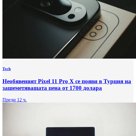
Tech
Необявеният Pixel 11 Pro X се появи в Турция на
зашеметяващата цена от 1700 долара
Преди 12 ч.