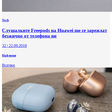
Tech
Слушалките Freepods на Huawei ще се зареждат
безжично от телефона ви
32
|
22.09.2018
Най-нови
Всички