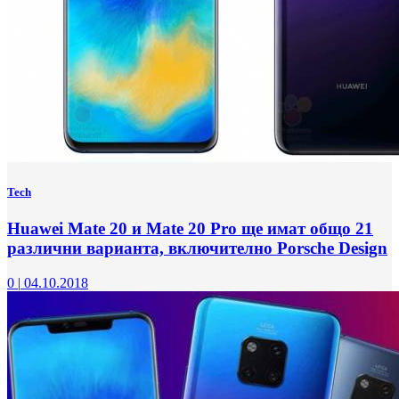
Tech
Huawei Mate 20 и Mate 20 Pro ще имат общо 21
различни варианта, включително Porsche Design
0
|
04.10.2018