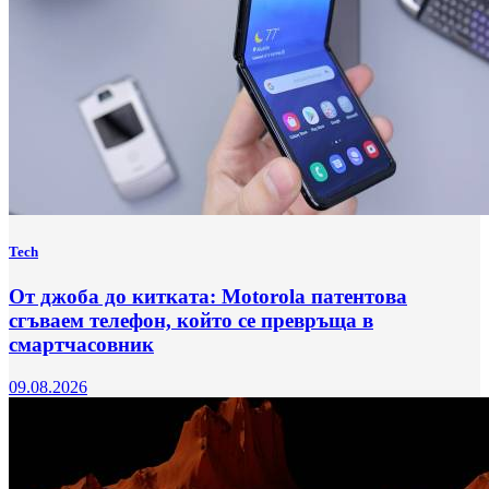
Tech
От джоба до китката: Motorola патентова
сгъваем телефон, който се превръща в
смартчасовник
09.08.2026