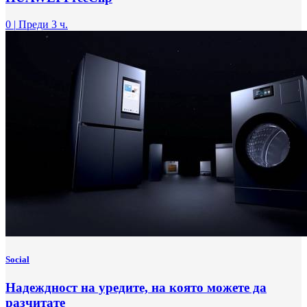
0
|
Преди 3 ч.
Social
Надеждност на уредите, на която можете да
разчитате