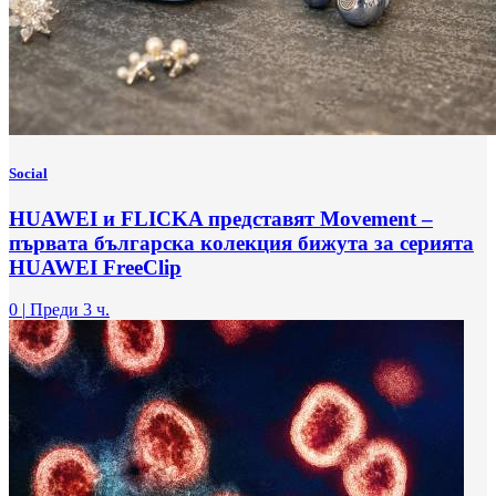
Social
HUAWEI и FLICKA представят Movement –
първата българска колекция бижута за серията
HUAWEI FreeClip
0
|
Преди 3 ч.