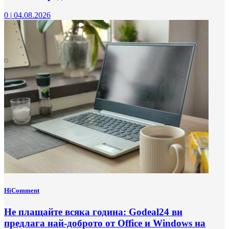
0
|
04.08.2026
HiComment
Не плащайте всяка година: Godeal24 ви
предлага най-доброто от Office и Windows на