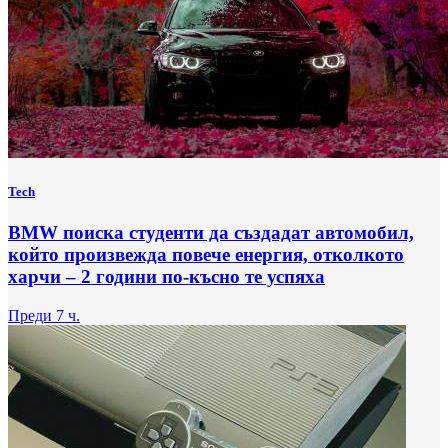
Tech
BMW поиска студенти да създадат автомобил,
който произвежда повече енергия, отколкото
харчи – 2 години по-късно те успяха
Преди 7 ч.