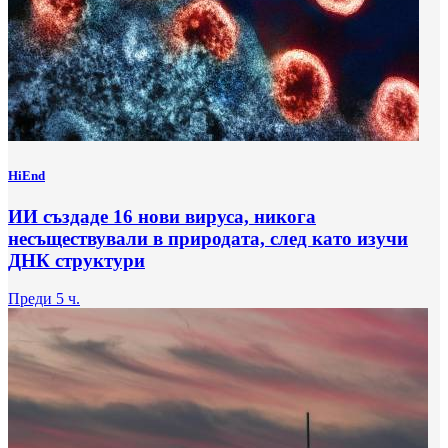
HiEnd
ИИ създаде 16 нови вируса, никога
несъществували в природата, след като изучи
ДНК структури
Преди 5 ч.