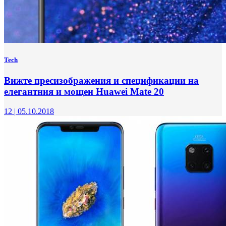
Tech
Вижте пресизображения и спецификации на
елегантния и мощен Huawei Mate 20
12
|
05.10.2018