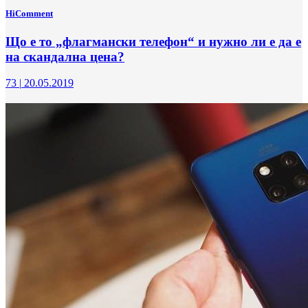
HiComment
Що е то „флагмански телефон“ и нужно ли е да е
на скандална цена?
73
|
20.05.2019