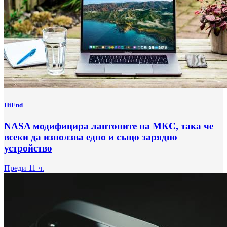
HiEnd
NASA модифицира лаптопите на МКС, така че
всеки да използва едно и също зарядно
устройство
Преди 11 ч.