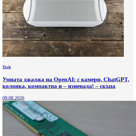
Tech
Умната джаджа на OpenAI: с камери, ChatGPT,
колонка, компактна и – изненада! – скъпа
09.08.2026