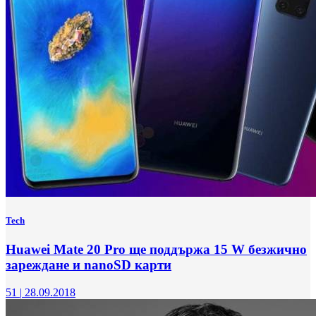
Tech
Huawei Mate 20 Pro ще поддържа 15 W безжично
зареждане и nanoSD карти
51
|
28.09.2018