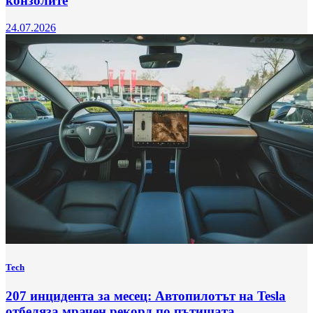
конзолите
24.07.2026
Tech
207 инцидента за месец: Автопилотът на Tesla
отбеляза мрачен рекорд по пътищата