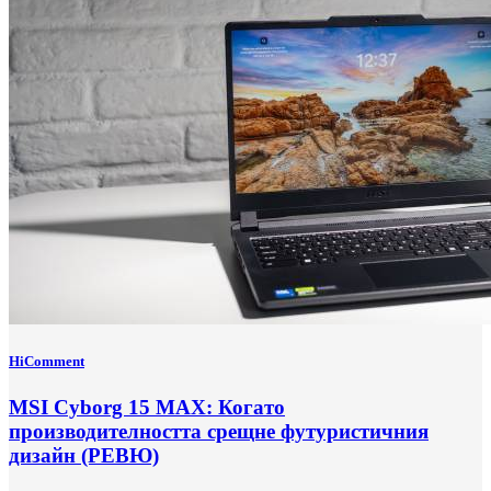
HiComment
MSI Cyborg 15 MAX: Когато
производителността срещне футуристичния
дизайн (РЕВЮ)