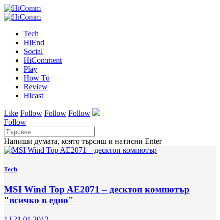
Tech
HiEnd
Social
HiComment
Play
How To
Review
Hicast
Like
Follow
Follow
Follow
Follow
Напиши думата, която търсиш и натисни Enter
Tech
MSI Wind Top AE2071 – десктоп компютър
"всичко в едно"
1
|
21.01.2012