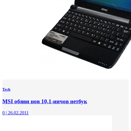
Tech
MSI обяви нов 10,1-инчов нетбук
0
|
26.02.2011