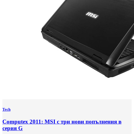
Tech
Computex 2011: MSI с три нови попълнения в
серия G