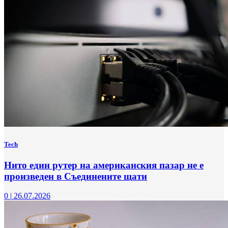
Tech
Нито един рутер на американския пазар не е
произведен в Съединените щати
0
|
26.07.2026