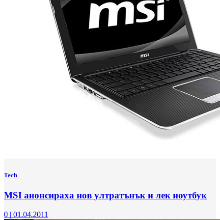
Tech
MSI анонсираха нов ултратънък и лек ноутбук
0
|
01.04.2011