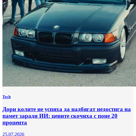
Tech
Дори колите не успяха да надбягат недостига на
памет заради ИИ: цените скочиха с поне 20
процента
25.07.2026