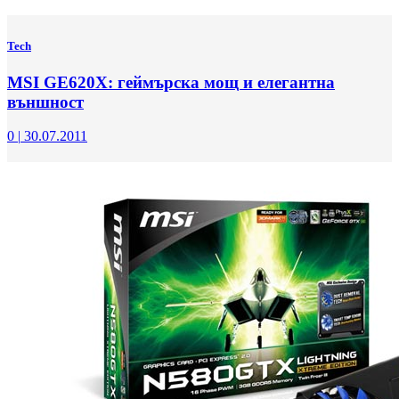
Tech
MSI GE620X: геймърска мощ и елегантна
външност
0
|
30.07.2011