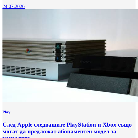
24.07.2026
Play
След Apple следващите PlayStation и Xbox също
могат да предложат абонаментен модел за