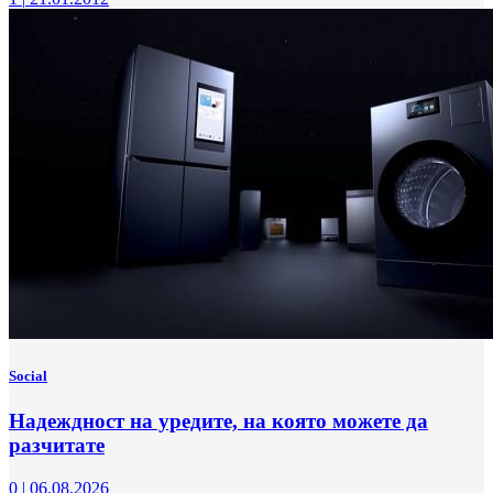
Social
Надеждност на уредите, на която можете да
разчитате
0
|
06.08.2026