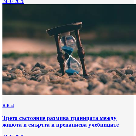
24.07.2026
HiEnd
Трето състояние размива границата между
живота и смъртта и пренаписва учебниците