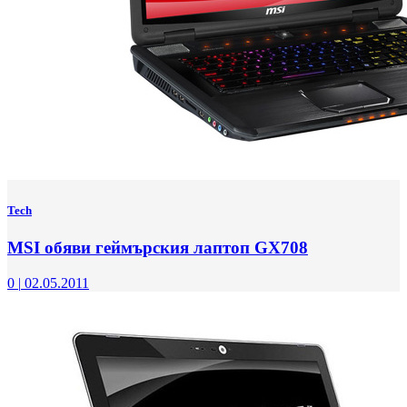
Tech
MSI обяви геймърския лаптоп GX708
0
|
02.05.2011