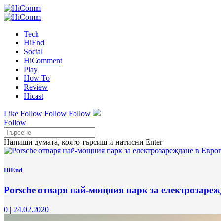
Tech
HiEnd
Social
HiComment
Play
How To
Review
Hicast
Like
Follow
Follow
Follow
Follow
Напиши думата, която търсиш и натисни Enter
HiEnd
Porsche отваря най-мощния парк за електрозареж
0
|
24.02.2020