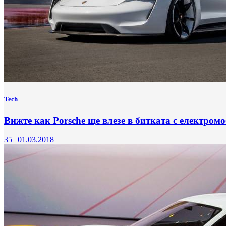
Tech
Вижте как Porsche ще влезе в битката с електром
35
|
01.03.2018