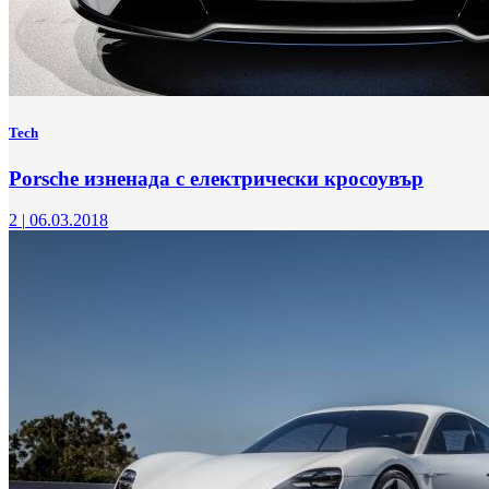
Tech
Porsche изненада с електрически кросоувър
2
|
06.03.2018