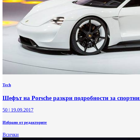
Tech
Шефът на Porsche разкри подробности за спортни
50
|
19.09.2017
Избрано от редакторите
Всички