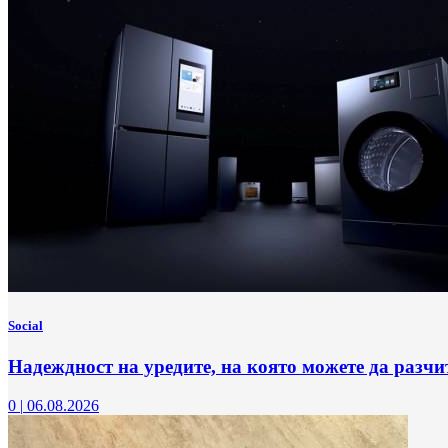
Social
Надеждност на уредите, на която можете да разчи
0
|
06.08.2026