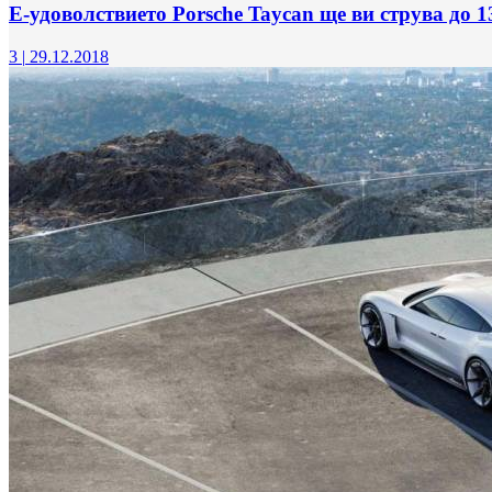
Е-удоволствието Porsche Taycan ще ви струва до 1
3
|
29.12.2018