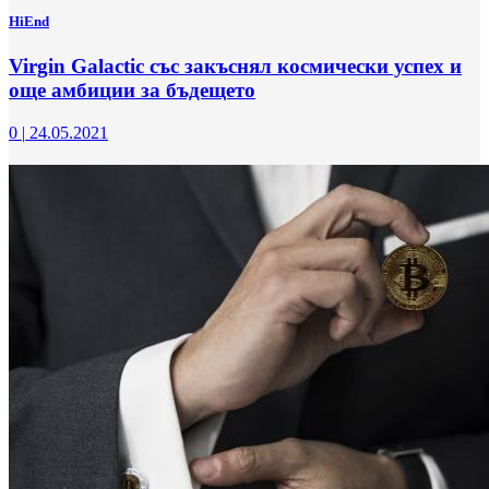
HiEnd
Virgin Galactic със закъснял космически успех и
още амбиции за бъдещето
0
|
24.05.2021