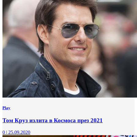
Play
Том Круз излита в Космоса през 2021
0
|
25.09.2020