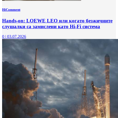
HiComment
Hands-on: LOEWE LEO или когато безжичните
слушалки са замислени като Hi-Fi система
0
|
03.07.2026