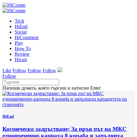
Tech
HiEnd
Social
HiComment
Play
How To
Review
Hicast
Like
Follow
Follow
Follow
Follow
Напиши думата, която търсиш и натисни Enter
HiEnd
Космическо задръстване: За пръв път на МКС
едновременно кацнаха 8 кораба и запълниха