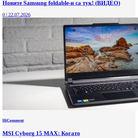
Новите Samsung foldable-и са тук! (ВИДЕО)
0
|
22.07.2026
HiComment
MSI Cyborg 15 MAX: Когато