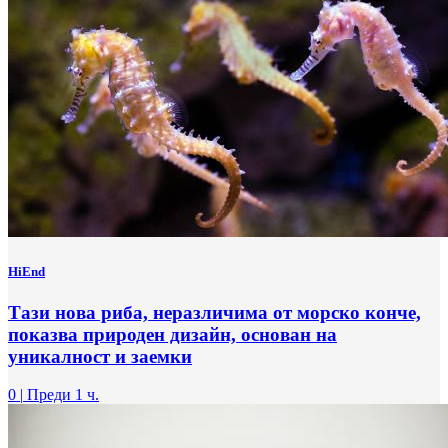
HiEnd
Тази нова риба, неразличима от морско конче,
показва природен дизайн, основан на
уникалност и заемки
0
|
Преди 1 ч.