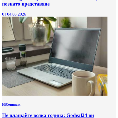
познато представяне
0
|
04.08.2026
HiComment
Не плащайте всяка година: Godeal24 ви