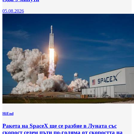
05.08.2026
HiEnd
Ракета на SpaceX ще се разбие в Луната със
скорост седем пъти по-голяма от скоростта на