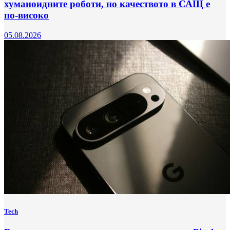
хуманоидните роботи, но качеството в САЩ е
по-високо
05.08.2026
Tech