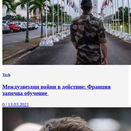
Tech
Междузвездни войни в действие: Франция
започва обучение
0
|
13.03.2021