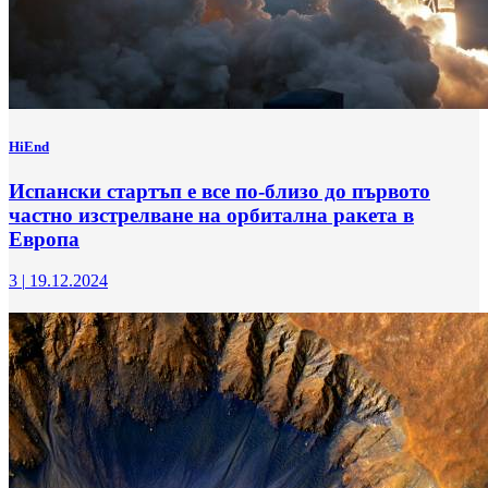
HiEnd
Испански стартъп е все по-близо до първото
частно изстрелване на орбитална ракета в
Европа
3
|
19.12.2024