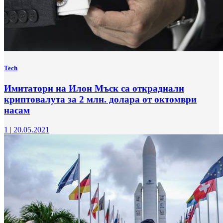
Tech
Имитатори на Илон Мъск са откраднали
криптовалута за 2 млн. долара от октомври
насам
1
|
20.05.2021