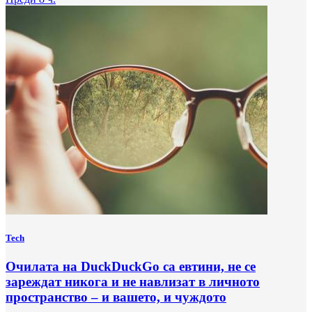
Tech
Очилата на DuckDuckGo са евтини, не се
зареждат никога и не навлизат в личното
пространство – и вашето, и чуждото