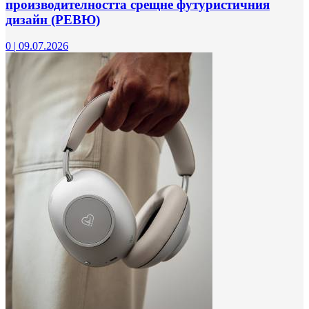
производителността срещне футуристичния
дизайн (РЕВЮ)
0
|
09.07.2026