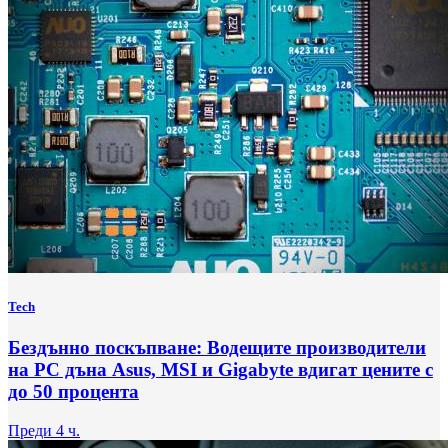
Tech
Бездънно поскъпване: Водещите производители
на РС дъна Asus, MSI и Gigabyte вдигат цените с
до 50 процента
Преди 4 ч.