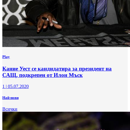
Play
Кание Уест се кандидатира за президент на
САЩ, подкрепен от Илон Мъск
1
|
05.07.2020
Най-нови
Всички