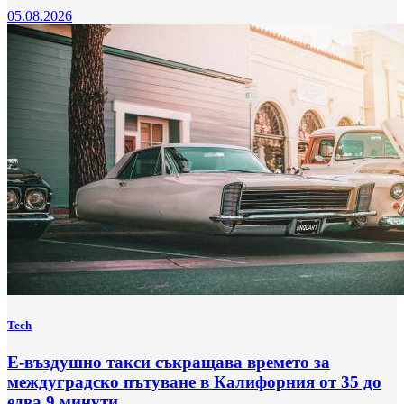
05.08.2026
Tech
Е-въздушно такси съкращава времето за
междуградско пътуване в Калифорния от 35 до
едва 9 минути