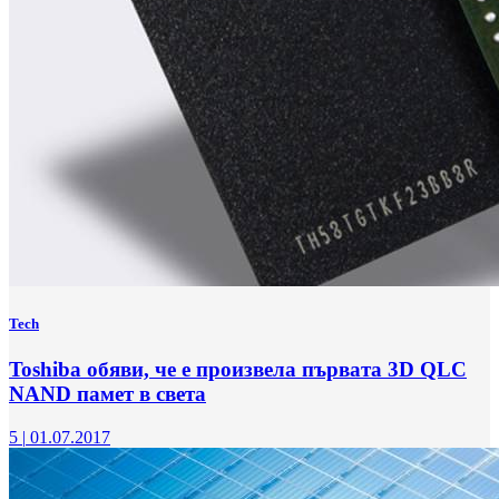
Tech
Toshiba обяви, че е произвела първата 3D QLC
NAND памет в света
5
|
01.07.2017