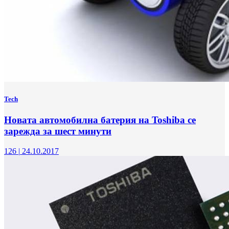
Tech
Новата автомобилна батерия на Toshiba се
зарежда за шест минути
126
|
24.10.2017