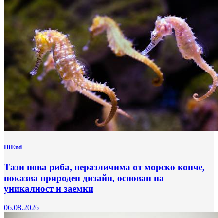
HiEnd
Тази нова риба, неразличима от морско конче,
показва природен дизайн, основан на
уникалност и заемки
06.08.2026