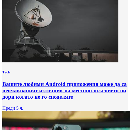
Tech
Вашите любими Android приложения може да са
неочакваният източник на местоположението ви
дори когато не го споделяте
Преди 5 ч.