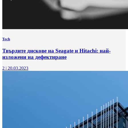
Tech
Твърдите дискове на Seagate и Hitachi: най-
изложени на дефектиране
2
|
20.03.2023