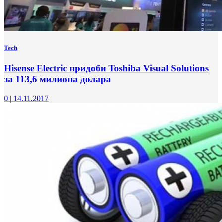
Tech
Hisense Electric придоби Toshiba Visual Solutions
за 113,6 милиона долара
0
|
14.11.2017