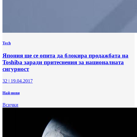
Tech
Япония ще се опита да блокира продажбата на
Toshiba заради притеснения за националната
сигурност
32
|
19.04.2017
Най-нови
Всички