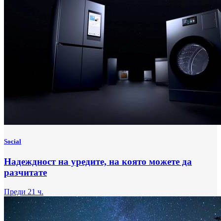
Social
Надеждност на уредите, на която можете да
разчитате
Преди 21 ч.