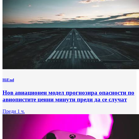
HiEnd
Нов авиационен модел прогнозира опасности по
авиопистите ценни минути преди да се случат
Преди 1 ч.