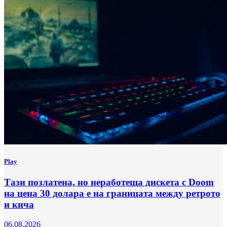
Play
Тази позлатена, но неработеща дискета с Doom
на цена 30 долара е на границата между ретрото
и кича
06.08.2026