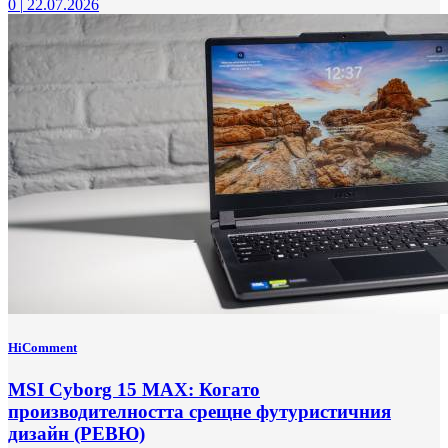
0
|
22.07.2026
HiComment
MSI Cyborg 15 MAX: Когато
производителността срещне футуристичния
дизайн (РЕВЮ)