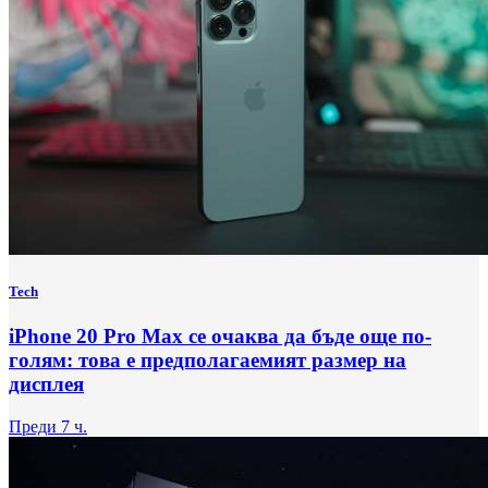
Tech
iPhone 20 Pro Max се очаква да бъде още по-
голям: това е предполагаемият размер на
дисплея
Преди 7 ч.