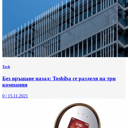
Tech
Без връщане назад: Toshiba се разделя на три
компании
0
|
15.11.2021