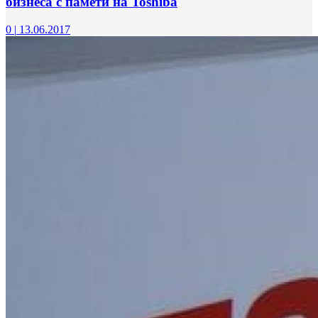
бизнеса с памети на Toshiba
0
|
13.06.2017