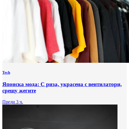
Tech
Японска мода: С риза, украсена с вентилатори,
срещу жегите
Преди 3 ч.