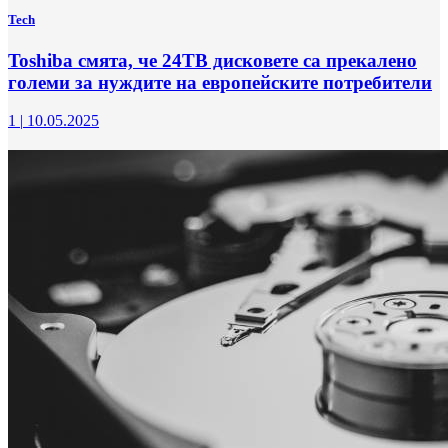
Tech
Toshiba смята, че 24ТВ дисковете са прекалено
големи за нуждите на европейските потребители
1
|
10.05.2025