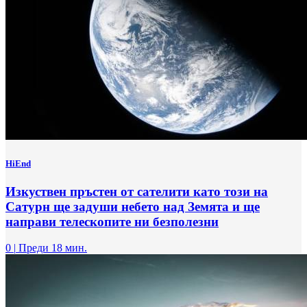
HiEnd
Изкуствен пръстен от сателити като този на
Сатурн ще задуши небето над Земята и ще
направи телескопите ни безполезни
0
|
Преди 18 мин.