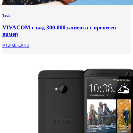
Tech
VIVACOM с над 300,000 клиента с пренесен
номер
9
|
20.05.2013