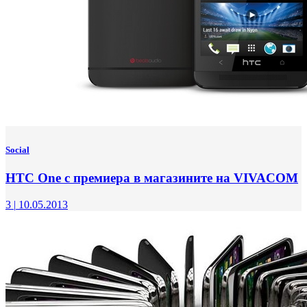
Social
HTC One с премиера в магазините на VIVACOM
3
|
10.05.2013