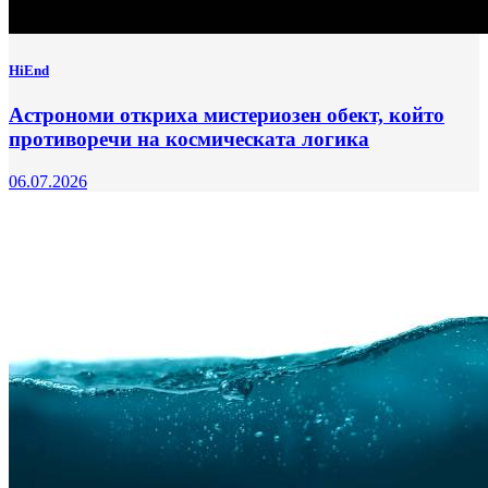
HiEnd
Астрономи откриха мистериозен обект, който
противоречи на космическата логика
06.07.2026