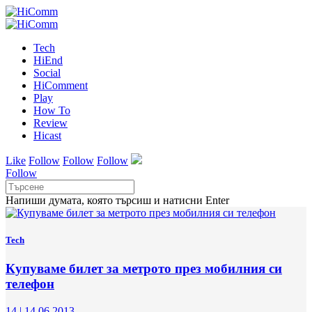
Tech
HiEnd
Social
HiComment
Play
How To
Review
Hicast
Like
Follow
Follow
Follow
Follow
Напиши думата, която търсиш и натисни Enter
Tech
Купуваме билет за метрото през мобилния си
телефон
14
|
14.06.2013