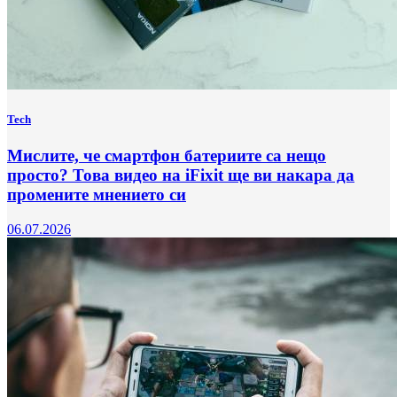
Tech
Мислите, че смартфон батериите са нещо
просто? Това видео на iFixit ще ви накара да
промените мнението си
06.07.2026