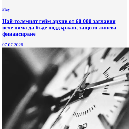
Play
Най-големият гейм архив от 60 000 заглавия
вече няма да бъде поддържан, защото липсва
финансиране
07.07.2026