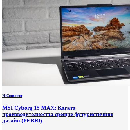
HiComment
MSI Cyborg 15 MAX: Когато
производителността срещне футуристичния
дизайн (РЕВЮ)