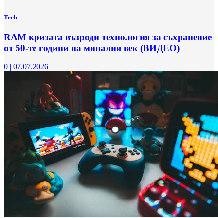
Tech
RAM кризата възроди технология за съхранение
от 50-те години на миналия век (ВИДЕО)
0
|
07.07.2026