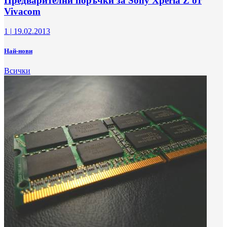
Предварителни поръчки за Sony Xperia Z от
Vivacom
1
|
19.02.2013
Най-нови
Всички