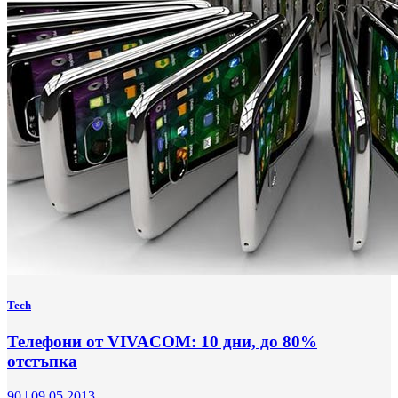
Tech
Телефони от VIVACOM: 10 дни, до 80%
отстъпка
90
|
09.05.2013