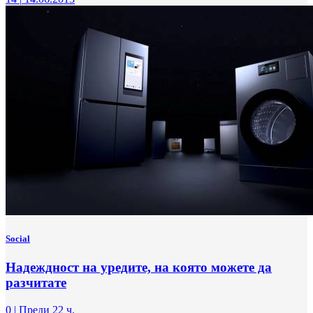
Social
Надеждност на уредите, на която можете да
разчитате
0
|
Преди 22 ч.