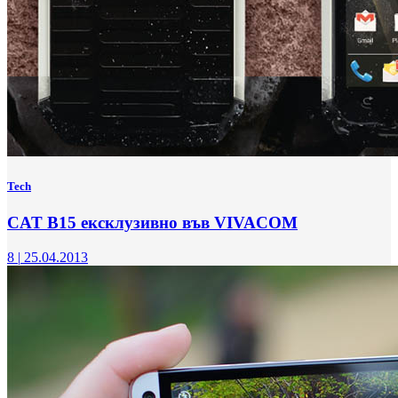
Tech
CAT B15 ексклузивно във VIVACOM
8
|
25.04.2013