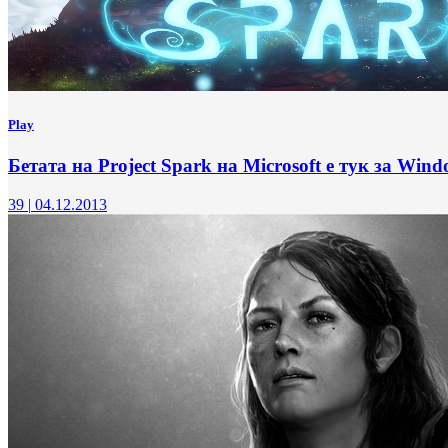
Play
Бетата на Project Spark на Microsoft е тук за Wind
39
|
04.12.2013