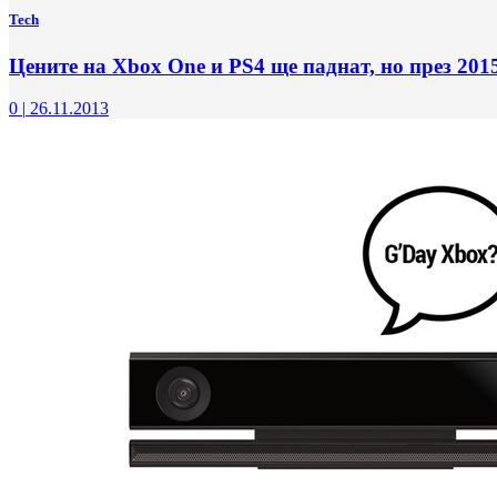
Tech
Цените на Xbox One и PS4 ще паднат, но през 201
0
|
26.11.2013