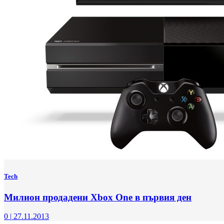
Tech
Милион продадени Xbox One в първия ден
0
|
27.11.2013