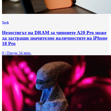
Tech
Недостигът на DRAM за чиповете A20 Pro може
да застраши значително наличностите на iPhone
18 Pro
0
|
Преди 34 мин.