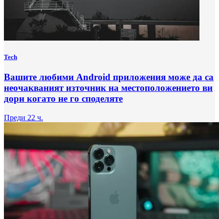
Tech
Вашите любими Android приложения може да са
неочакваният източник на местоположението ви
дори когато не го споделяте
Преди 22 ч.