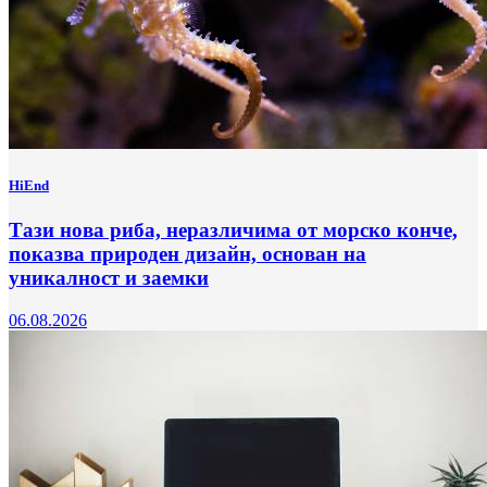
HiEnd
Тази нова риба, неразличима от морско конче,
показва природен дизайн, основан на
уникалност и заемки
06.08.2026