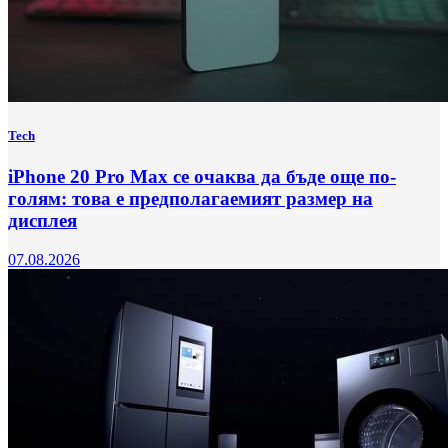
Tech
iPhone 20 Pro Max се очаква да бъде още по-
голям: това е предполагаемият размер на
дисплея
07.08.2026