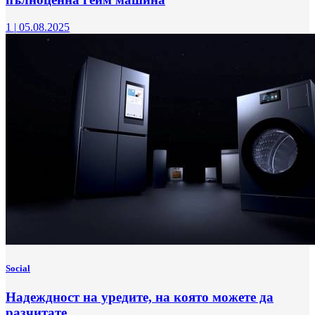
1
|
05.08.2025
Social
Надеждност на уредите, на която можете да
разчитате