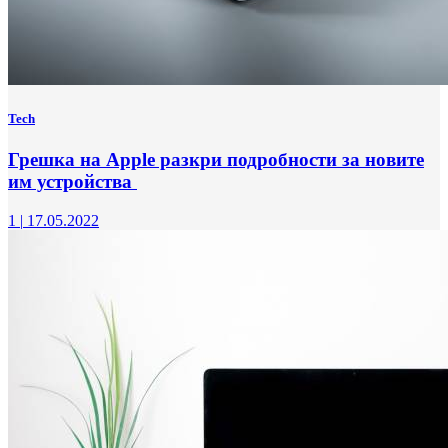
Tech
Грешка на Apple разкри подробности за новите
им устройства
1
|
17.05.2022