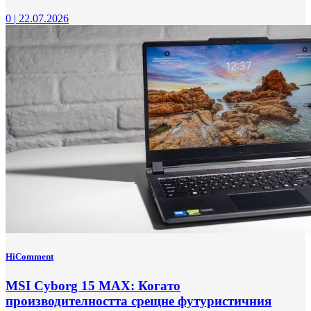
0
|
22.07.2026
HiComment
MSI Cyborg 15 MAX: Когато
производителността срещне футуристичния