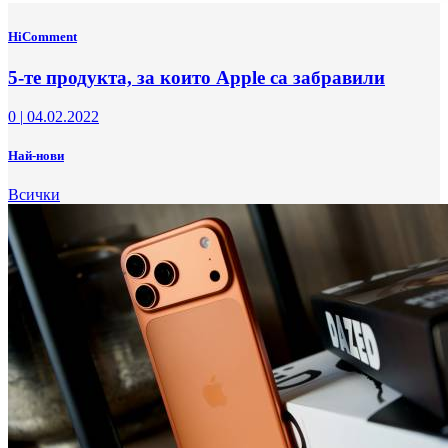
HiComment
5-те продукта, за които Apple са забравили
0
|
04.02.2022
Най-нови
Всички