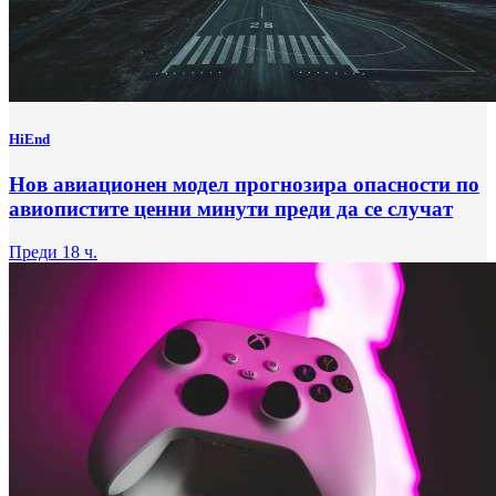
HiEnd
Нов авиационен модел прогнозира опасности по
авиопистите ценни минути преди да се случат
Преди 18 ч.