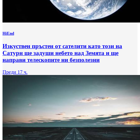
HiEnd
Изкуствен пръстен от сателити като този на
Сатурн ще задуши небето над Земята и ще
направи телескопите ни безполезни
Преди 17 ч.