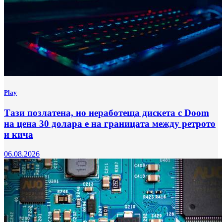
Play
Тази позлатена, но неработеща дискета с Doom
на цена 30 долара е на границата между ретрото
и кича
06.08.2026