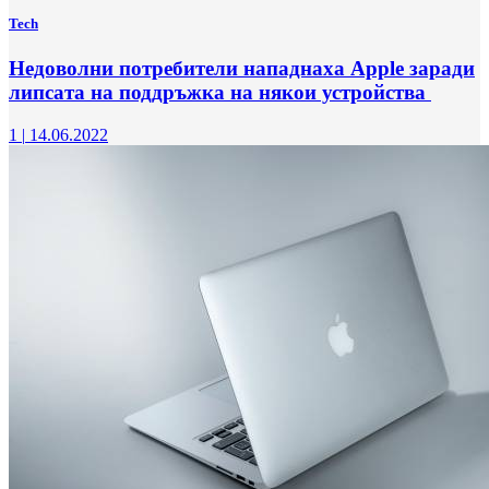
Tech
Недоволни потребители нападнаха Apple заради
липсата на поддръжка на някои устройства
1
|
14.06.2022