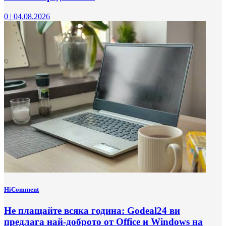
0
|
04.08.2026
HiComment
Не плащайте всяка година: Godeal24 ви
предлага най-доброто от Office и Windows на