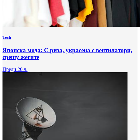
Tech
Японска мода: С риза, украсена с вентилатори,
срещу жегите
Преди 20 ч.