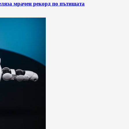
беляза мрачен рекорд по пътищата