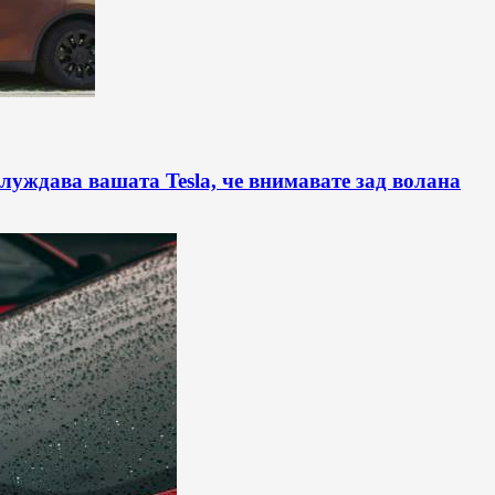
луждава вашата Tesla, че внимавате зад волана