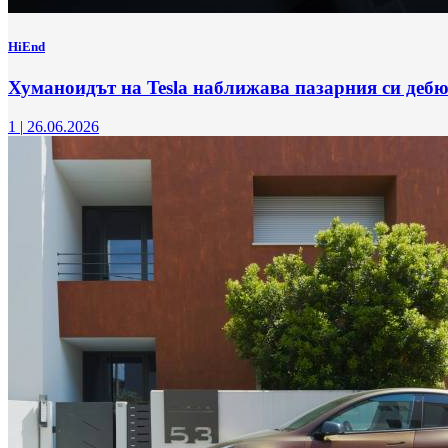
HiEnd
Хуманоидът на Tesla наближава пазарния си дебют
1
|
26.06.2026