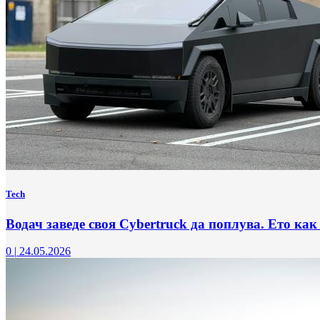
Tech
Водач заведе своя Cybertruck да поплува. Ето как
0
|
24.05.2026