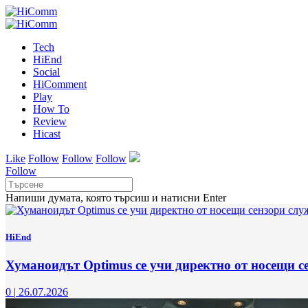
Tech
HiEnd
Social
HiComment
Play
How To
Review
Hicast
Like
Follow
Follow
Follow
Follow
Напиши думата, която търсиш и натисни Enter
HiEnd
Хуманоидът Optimus се учи директно от носещи се
0
|
26.07.2026