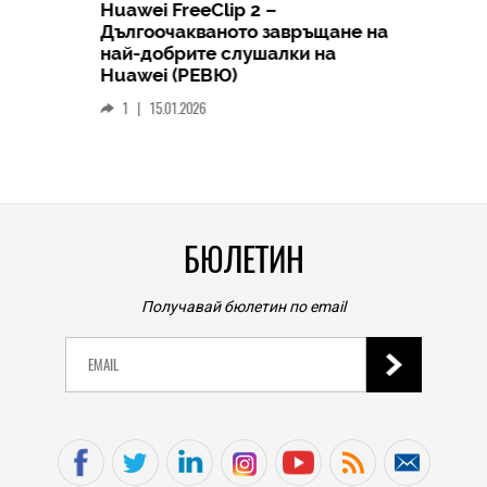
Huawei FreeClip 2 –
Дългоочакваното завръщане на
HICOMME
най-добрите слушалки на
Следв
Huawei (РЕВЮ)
смар
1
|
15.01.2026
личен
0
|
БЮЛЕТИН
Получавай бюлетин по email