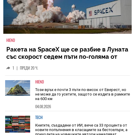
HIEND
Ракета на SpaceX ще се разбие в Луната
със скорост седем пъти по-голяма от
скоростта на звука
1
|
ПРЕДИ 20 Ч.
HIEND
Този връх е почти 3 пъти по-висок от Еверест, но
не може да го усетите, защото се издига в рамките
на 600 км
04.08.2026
TECH
Книгите, създадени от ИИ, вече са 33 процента от
новите попълнения в класациите за бестселъри, а
приходите на човешките автори намаляват