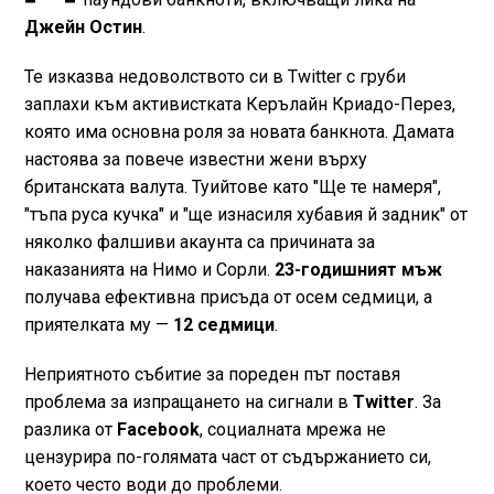
Джейн Остин
.
Те изказва недоволството си в Twitter с груби
заплахи към активистката Керълайн Криадо-Перез,
която има основна роля за новата банкнота. Дамата
настоява за повече известни жени върху
британската валута. Туийтове като "Ще те намеря",
"тъпа руса кучка" и "ще изнасиля хубавия й задник" от
няколко фалшиви акаунта са причината за
наказанията на Нимо и Сорли.
23-годишният мъж
получава ефективна присъда от осем седмици, а
приятелката му —
12 седмици
.
Неприятното събитие за пореден път поставя
проблема за изпращането на сигнали в
Twitter
. За
разлика от
Facebook
, социалната мрежа не
цензурира по-голямата част от съдържанието си,
което често води до проблеми.