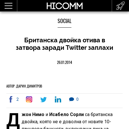
SOCIAL
Британска двойка отива в
затвора заради Twitter заплахи
26.01.2014
АВТОР: ДАРИН ДИМИТРОВ
2
0
Д
жон Нимо
и
Исабело Сорли
са британска
двойка, която не е доволна от новите 10-
паундови банкноти, включващи лика на