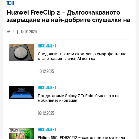
TECH
Huawei FreeClip 2 – Дългоочакваното
завръщане на най-добрите слушалки на
Huawei (РЕВЮ)
1
|
15.01.2026
HICOMMENT
Следващият голям скок: защо смартфонът ще
стане вашият личен AI център
19.12.2025
HICOMMENT
Представяме Galaxy Z TriFold: бъдещето на
мобилните иновации
02.12.2025
HICOMMENT
Philips 55OLED820/12 – какво повече може да