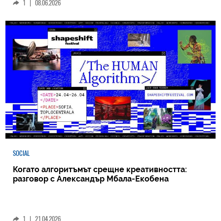
1
|
08.06.2026
SOCIAL
Когато алгоритъмът срещне креативността:
разговор с Александър Мбала-Екобена
1
|
21.04.2026