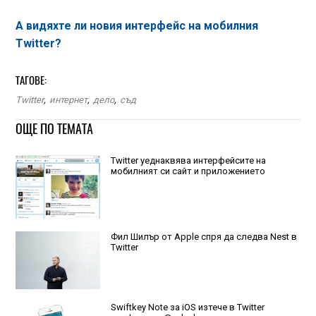
А видяхте ли новия интерфейс на мобилния
Twitter?
ТАГОВЕ:
Twitter
,
интернет
,
дело
,
съд
ОЩЕ ПО ТЕМАТА
Twitter уеднаквява интерфейсите на
мобилният си сайт и приложението
Фил Шилър от Apple спря да следва Nest в
Twitter
Swiftkey Note за iOS изтече в Twitter