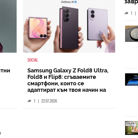
зав
слу
1
|
SOCIAL
нтни
Samsung Galaxy Z Fold8 Ultra,
Fold8 и Flip8: сгъваемите
смартфони, които се
адаптират към твоя начин на
живот
1
|
22.07.2026
а