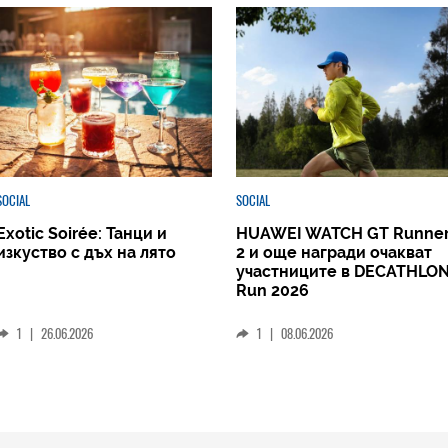
SOCIAL
SOCIAL
Exotic Soirée: Танци и
HUAWEI WATCH GT Runne
изкуство с дъх на лято
2 и още награди очакват
участниците в DECATHLO
Run 2026
1
|
26.06.2026
1
|
08.06.2026