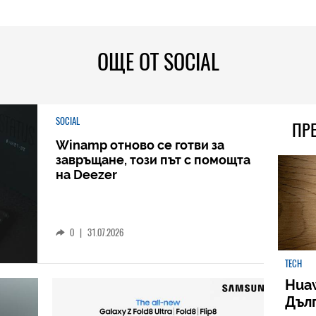
ОЩЕ ОТ SOCIAL
SOCIAL
ПР
Winamp отново се готви за
завръщане, този път с помощта
на Deezer
0
|
31.07.2026
TECH
Huaw
Дъл