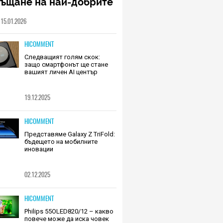
ръщане на най-добрите
шалки на Huawei (РЕВЮ)
15.01.2026
HICOMMENT
Следващият голям скок:
защо смартфонът ще стане
вашият личен AI център
19.12.2025
HICOMMENT
Представяме Galaxy Z TriFold:
бъдещето на мобилните
иновации
02.12.2025
HICOMMENT
Philips 55OLED820/12 – какво
повече може да иска човек