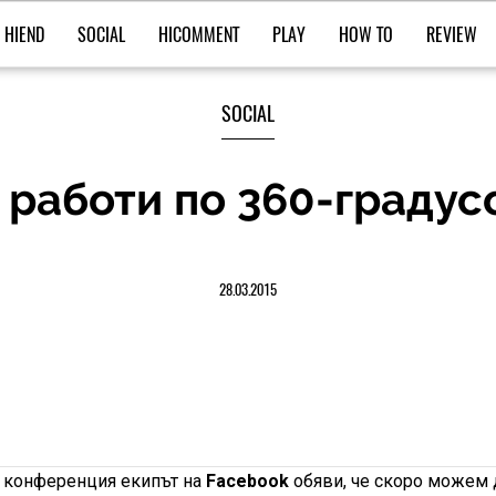
HIEND
SOCIAL
HICOMMENT
PLAY
HOW TO
REVIEW
SOCIAL
 работи по 360-градус
28.03.2015
и конференция екипът на
Facebook
обяви, че скоро можем 