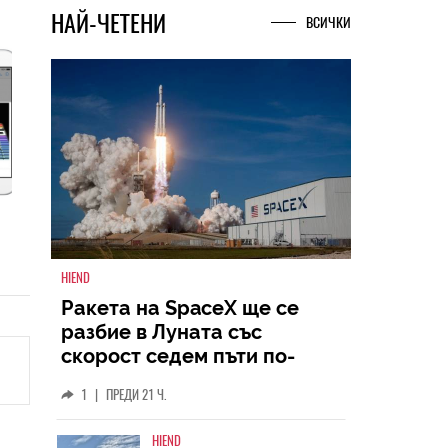
НАЙ-ЧЕТЕНИ
ВСИЧКИ
HIEND
Ракета на SpaceX ще се
разбие в Луната със
скорост седем пъти по-
голяма от скоростта на
1
|
ПРЕДИ 21 Ч.
звука
HIEND