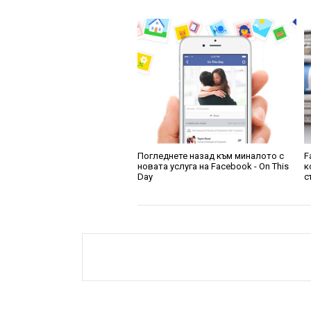
Погледнете назад към миналото с
F
новата услуга на Facebook - On This
к
Day
с