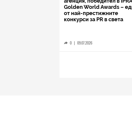
агенция, победител в IPR
Golden World Awards – е
от най-престижните
конкурси за PR в света
0
|
09.07.2026