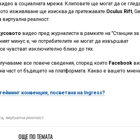
идео в социалната мрежа. Клиповете ще могат да се гледа
лното изживяване ще изисква да притежавате
Oculus Rift
, G
 виртуална реалност.
дусовото
видео пред журналисти в рамките на "Станции за
вният минус е, че потребителите не могат да извършват
 се чувстват изключително близо до тях.
лучаваме все повече сведения, според които
Facebook
ви
вна част от бъдещето на платформата. Какво е вашето мнен
 гейминг конвенция, посветана на Ingress?
са
,
виртуална реалност
ОЩЕ ПО ТЕМАТА