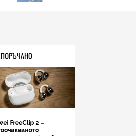
Този връх е почти 3 пъти по-
висок от Еверест, но не може
да го усетите, защото се
издига в рамките на 600 км
04.08.2026
TECH
Книгите, създадени от ИИ, вече
ЕПОРЪЧАНО
са 33 процента от новите
попълнения в класациите за
бестселъри, а приходите на
човешките автори намаляват
04.08.2026
TECH
Моделите iPhone 18 Pro може
да струват до 300 долара
повече
04.08.2026
ei FreeClip 2 –
гоочакваното