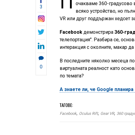
П
очакваме 360-градусово в
3
всяко устройство, но пъ
VR или друг поддържан хедсет за
Facebook
демонстрира
360-гра
телепортация". Разбира се, осно
интеракция с околните, макар да
В последните няколко месеца по
0
виртуалната реалност като осно
по темата?
А знаете ли, че Google планира
ТАГОВЕ:
Facebook
,
Oculus Rift
,
Gear VR
,
360 граду