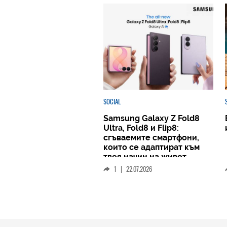
SOCIAL
Samsung Galaxy Z Fold8
Ultra, Fold8 и Flip8:
сгъваемите смартфони,
които се адаптират към
твоя начин на живот
1
|
22.07.2026