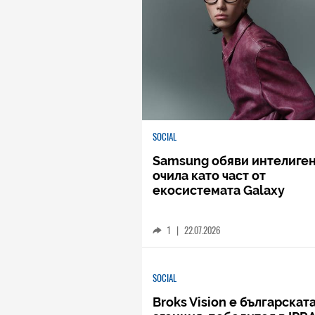
SOCIAL
Samsung обяви интелиге
очила като част от
екосистемата Galaxy
1
|
22.07.2026
SOCIAL
Broks Vision е българскат