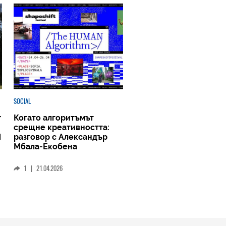
SOCIAL
r
Когато алгоритъмът
срещне креативността:
N
разговор с Александър
Мбала-Екобена
1
|
21.04.2026