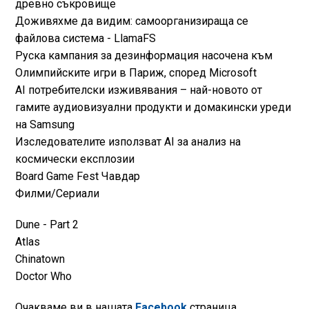
древно съкровище⁠
⁠Доживяхме да видим: самоорганизираща се
файлова система - LlamaFS⁠
⁠Руска кампания за дезинформация насочена към
Олимпийските игри в Париж, според Microsoft⁠
⁠AI потребителски изживявания – най-новото от
гамите аудиовизуални продукти и домакински уреди
на Samsung⁠
⁠Изследователите използват AI за анализ на
космически експлозии⁠
⁠Board Game Fest Чавдар⁠
Филми/Сериали
Dune - Part 2
Atlas
Chinatown
Doctor Who
Очакваме ви в нашата ⁠⁠⁠
Facebook
⁠ страница.⁠