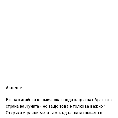
Акценти
⁠Втора китайска космическа сонда кацна на обратната
страна на Луната - но защо това е толкова важно?⁠
⁠Откриха странни метали отвъд нашата планета в