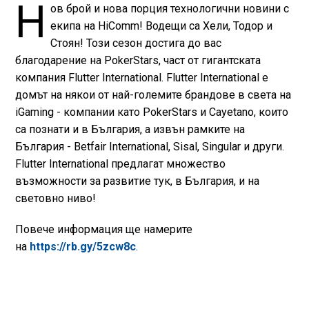
Н
ов брой и нова порция технологични новини с
екипа на HiComm! Водещи са Хели, Тодор и
Стоян! Този сезон достига до вас
благодарение на PokerStars, част от гигантската
компания Flutter International. Flutter International е
домът на някои от най-големите брандове в света на
iGaming - компании като PokerStars и Cayetano, които
са познати и в България, а извън рамките на
България - Betfair International, Sisal, Singular и други.
Flutter International предлагат множество
възможности за развитие тук, в България, и на
световно ниво!
Повече информация ще намерите
на
⁠⁠⁠⁠⁠⁠⁠⁠⁠https://rb.gy/5zcw8c
⁠⁠⁠⁠⁠⁠⁠⁠⁠.