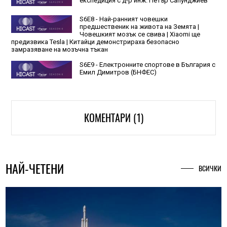
експедиция с д-р инж. Петър Сапунджиев
S6E8 - Най-ранният човешки
предшественик на живота на Земята |
Човешкият мозък се свива | Xiaomi ще
предизвика Tesla | Китайци демонстрираха безопасно
замразяване на мозъчна тъкан
S6E9 - Електронните спортове в България с
Емил Димитров (БНФЕС⁠)
КОМЕНТАРИ (1)
НАЙ-ЧЕТЕНИ
ВСИЧКИ