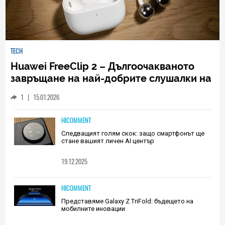
TECH
Huawei FreeClip 2 – Дългоочакваното
завръщане на най-добрите слушалки на
Huawei (РЕВЮ)
1
|
15.01.2026
HICOMMENT
Следващият голям скок: защо смартфонът ще
стане вашият личен AI център
19.12.2025
HICOMMENT
Представяме Galaxy Z TriFold: бъдещето на
мобилните иновации