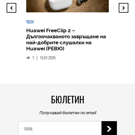
TECH
Huawei FreeClip 2 –
Дългоочакваното завръщане на
HICOMME
най-добрите слушалки на
Следв
Huawei (РЕВЮ)
смар
1
|
15.01.2026
личен
0
|
БЮЛЕТИН
Получавай бюлетин по email