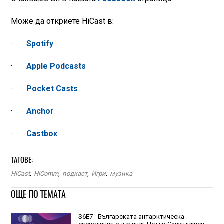
Може да откриете HiCast в:
·
Spotify
·
Apple Podcasts
·
Pocket Casts
·
Anchor
·
Castbox
ТАГОВЕ:
HiCast
,
HiComm
,
подкаст
,
Игри
,
музика
ОЩЕ ПО ТЕМАТА
S6E7 - Българската антарктическа