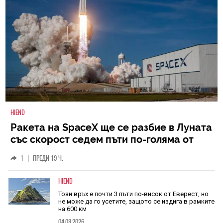
HIEND
Ракета на SpaceX ще се разбие в Луната
със скорост седем пъти по-голяма от
скоростта на звука
1
|
ПРЕДИ 19 Ч.
HIEND
Този връх е почти 3 пъти по-висок от Еверест, но
не може да го усетите, защото се издига в рамките
на 600 км
04.08.2026