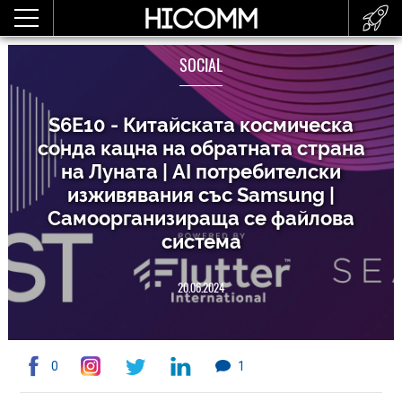
SOCIAL
S6E10 - Китайската космическа
сонда кацна на обратната страна
на Луната | AI потребителски
изживявания със Samsung⁠ |
Самоорганизираща се файлова
система
20.06.2024
0
1