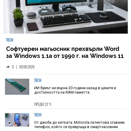
TECH
Софтуерен магьосник прехвърли Word
за Windows 1.1a от 1990 г. на Windows 11
0
|
09.08.2026
TECH
ИИ бумът ни върна 20 години назад в цените и
достъпността на RAM паметта
ПРЕДИ 22 Ч.
TECH
От джоба до китката: Motorola патентова сгъваем
телефон, който се превръща в смартчасовник