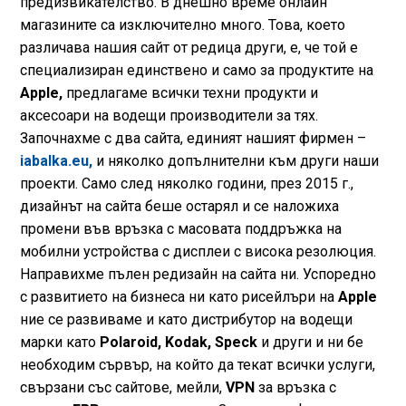
предизвикателство. В днешно време онлайн
магазините са изключително много. Това, което
различава нашия сайт от редица други, е, че той е
специализиран единствено и само за продуктите на
Applе,
предлагаме всички техни продукти и
аксесоари на водещи производители за тях.
Започнахме с два сайта, единият нашият фирмен –
iabalka.eu,
и няколко допълнителни към други наши
проекти. Само след няколко години, през 2015 г.,
дизайнът на сайта беше остарял и се наложиха
промени във връзка с масовата поддръжка на
мобилни устройства с дисплеи с висока резолюция.
Направихме пълен редизайн на сайта ни. Успоредно
с развитието на бизнеса ни като рисейлъри на
Apple
ние се развиваме и като дистрибутор на водещи
марки като
Polaroid, Kodak, Speck
и други и ни бе
необходим сървър, на който да текат всички услуги,
свързани със сайтове, мейли,
VPN
за връзка с