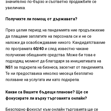
значително по-бързо и съответно продажбите се
увеличиха.
Получихте ли помощ от държавата?
През целия период на пандемията ние продължихме
да плащаме заплатите на персонала си и не се
наложи да освобождаваме никого. Кандидатствахме
по програмата
60/40
и след известно чакане
получихме обещаните средства. Може би това е
подходящ момент да благодаря за инициативата на
NS1
за подкрепа на бизнесa, засегнат от пандемията.
Те ни предоставиха няколко месеца безплатно
ползване на услугата им като подкрепа.
Какви са Вашите бъдещи планове? Ще се
фокусирате ли върху търговията онлайн?
Безспорно фокусът към онлайн търговията ще се