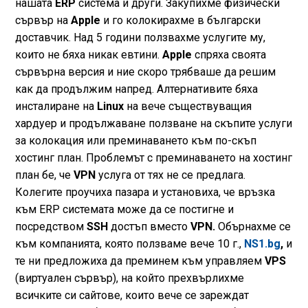
нашата
ERP
система и други. Закупихме физически
сървър на
Apple
и го колокирахме в български
доставчик. Над 5 години ползвахме услугите му,
които не бяха никак евтини.
Apple
спряха своята
сървърна версия и ние скоро трябваше да решим
как да продължим напред. Алтернативите бяха
инсталиране на
Linux
на вече съществуващия
хардуер и продължаване ползване на скъпите услуги
за колокация или преминаването към по-скъп
хостинг план. Проблемът с преминаването на хостинг
план бе, че
VPN
услуга от тях не се предлага.
Колегите проучиха пазара и установиха, че връзка
към ERP системата може да се постигне и
посредством
SSH
достъп вместо
VPN.
Обърнахме се
към компанията, която ползваме вече 10 г.,
NS1.bg
,
и
те ни предложиха да преминем към управляем
VPS
(виртуален сървър), на който прехвърлихме
всичките си сайтове, които вече се зареждат