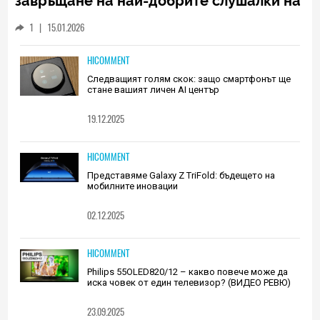
завръщане на най-добрите слушалки на
Huawei (РЕВЮ)
1
|
15.01.2026
HICOMMENT
Следващият голям скок: защо смартфонът ще
стане вашият личен AI център
19.12.2025
HICOMMENT
Представяме Galaxy Z TriFold: бъдещето на
мобилните иновации
02.12.2025
HICOMMENT
Philips 55OLED820/12 – какво повече може да
иска човек от един телевизор? (ВИДЕО РЕВЮ)
23.09.2025