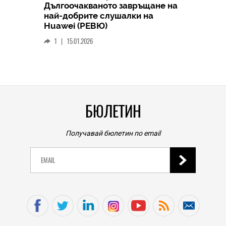
Дългоочакваното завръщане на
HICOMME
най-добрите слушалки на
Следв
Huawei (РЕВЮ)
смар
1
|
15.01.2026
личен
0
|
БЮЛЕТИН
Получавай бюлетин по email