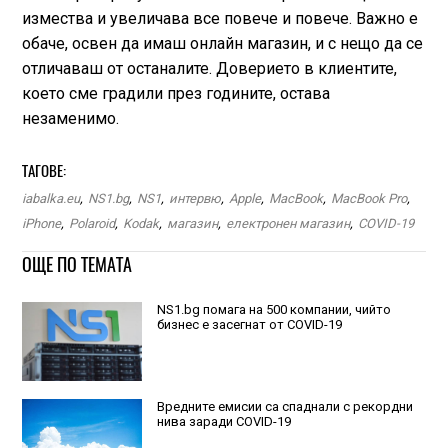
измества и увеличава все повече и повече. Важно е
обаче, освен да имаш онлайн магазин, и с нещо да се
отличаваш от останалите. Доверието в клиентите,
което сме градили през годините, остава
незаменимо.
ТАГОВЕ:
iabalka.eu
,
NS1.bg
,
NS1
,
интервю
,
Apple
,
MacBook
,
MacBook Pro
,
iPhone
,
Polaroid
,
Kodak
,
магазин
,
електронен магазин
,
COVID-19
ОЩЕ ПО ТЕМАТА
NS1.bg помага на 500 компании, чийто
бизнес е засегнат от COVID-19
Вредните емисии са спаднали с рекордни
нива заради COVID-19