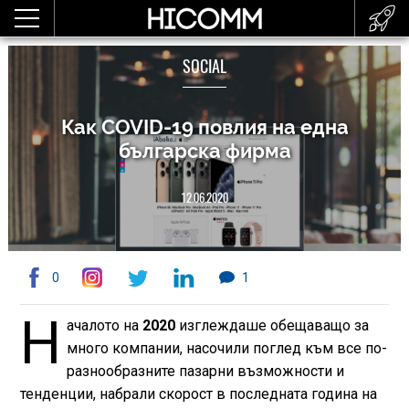
SOCIAL
Как COVID-19 повлия на една
българска фирма
12.06.2020
0
1
Н
ачалото на
2020
изглеждаше обещаващо за
много компании, насочили поглед към все по-
разнообразните пазарни възможности и
тенденции, набрали скорост в последната година на