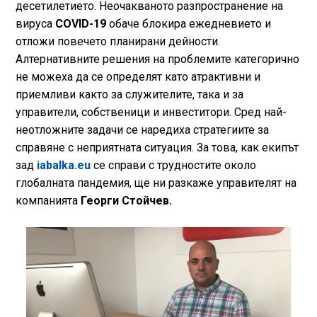
десетилетието. Неочакваното разпространение на
вируса
COVID-19
обаче блокира ежедневието и
отложи повечето планирани дейности.
Алтернативните решения на проблемите категорично
не можеха да се определят като атрактивни и
приемливи както за служителите, така и за
управители, собственици и инвеститори. Сред най-
неотложните задачи се наредиха стратегиите за
справяне с неприятната ситуация. За това, как екипът
зад
iabalka.eu
се справи с трудностите около
глобалната пандемия, ще ни разкаже управителят на
компанията
Георги Стойчев.