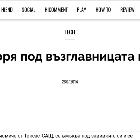
HIEND
SOCIAL
HICOMMENT
PLAY
HOW TO
REVIEW
TECH
горя под възглавницата
26.07.2014
омиче от Тексас, САЩ, се вмъква под завивките си и се