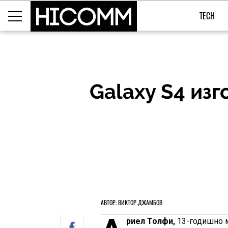
TECH
Galaxy S4 из
АВТОР: ВИКТОР ДЖАМБОВ
риел Толфи,
13-годишно м