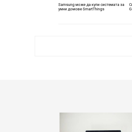
Samsung може да купи системата за
С
умни домове SmartThings
G