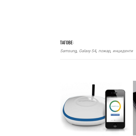
ТАГОВЕ:
Samsung
,
Galaxy S4
,
пожар
,
инциденти