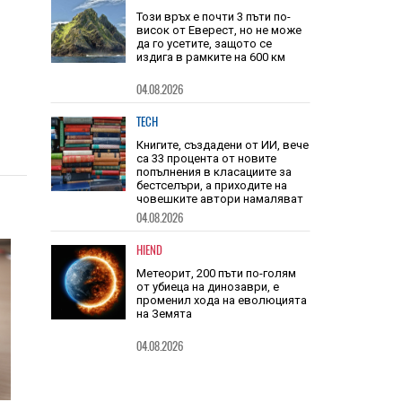
Този връх е почти 3 пъти по-
висок от Еверест, но не може
да го усетите, защото се
издига в рамките на 600 км
04.08.2026
TECH
Книгите, създадени от ИИ, вече
са 33 процента от новите
попълнения в класациите за
бестселъри, а приходите на
човешките автори намаляват
04.08.2026
HIEND
Метеорит, 200 пъти по-голям
от убиеца на динозаври, е
променил хода на еволюцията
на Земята
04.08.2026