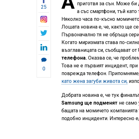
А
приготвя за сън. Може би 
25
а със смартфони, тъй като 
Няколко часа по-късно момичето
Лошата новина е, че, както ще с
Първоначално тя не обръща сери
Когато миризмата става по-силна
възглавницата си, съобщават от 
телефона.
Оказва се, че пробле
Това не е първият инцидент, при
0
поврежда телефон. Припомняме, ч
като жена загуби живота си,
изпо
Добрата новина е, че тук финалъ
Samsung ще подменят
не само 
бащата на момичето компанията т
подобно инциденти. Интересно е,