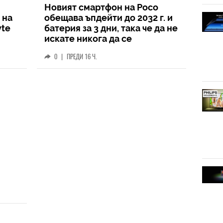
Новият смартфон на Poco
 на
обещава ъпдейти до 2032 г. и
yte
батерия за 3 дни, така че да не
искате никога да се
разделите с него
0
|
ПРЕДИ 16 Ч.