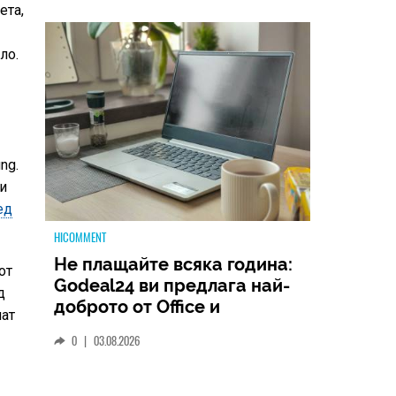
ета,
ло.
ng.
ли
ед
HICOMMENT
Не плащайте всяка година:
от
Godeal24 ви предлага най-
д
доброто от Office и
нат
Windows на еднократна
0
|
03.08.2026
цена