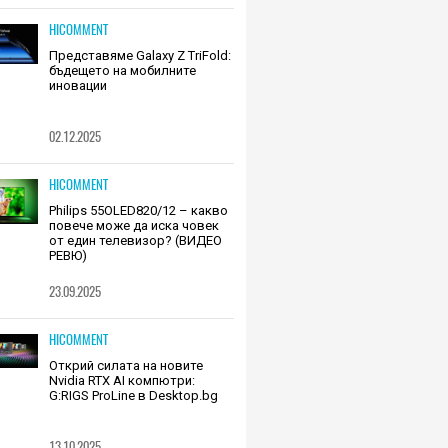
HICOMMENT
Представяме Galaxy Z TriFold:
бъдещето на мобилните
иновации
02.12.2025
HICOMMENT
Philips 55OLED820/12 – какво
повече може да иска човек
от един телевизор? (ВИДЕО
РЕВЮ)
23.09.2025
HICOMMENT
Открий силата на новите
Nvidia RTX AI компютри:
G:RIGS ProLine в Desktop.bg
13.10.2025