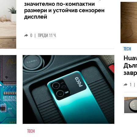
значително по-компактни
размери и устойчив сензорен
дисплей
0
|
ПРЕДИ 11 Ч.
TECH
Huaw
Дъл
зав
слу
1
|
TECH