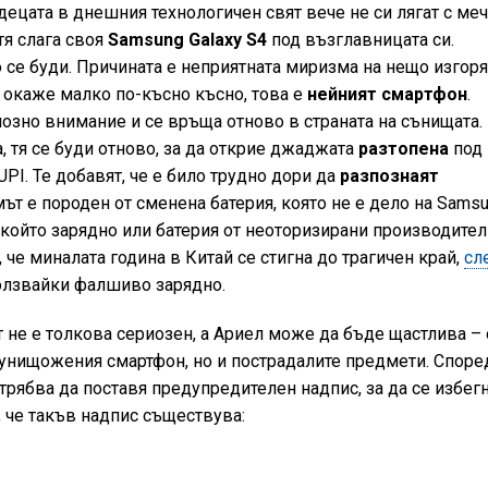
децата в днешния технологичен свят вече не си лягат с меч
тя слага своя
Samsung Galaxy S4
под възглавницата си.
 се буди. Причината е неприятната миризма на нещо изгоря
е окаже малко по-късно късно, това е
нейният смартфон
.
озно внимание и се връща отново в страната на сънищата.
, тя се буди отново, за да открие джаджата
разтопена
под
UPI. Те добавят, че е било трудно дори да
разпознаят
мът е породен от сменена батерия, която не е дело на Samsu
 който зарядно или батерия от неоторизирани производите
е миналата година в Китай се стигна до трагичен край,
сл
лзвайки фалшиво зарядно.
т не е толкова сериозен, а Ариел може да бъде щастлива – 
унищожения смартфон, но и пострадалите предмети. Споре
рябва да поставя предупредителен надпис, за да се избег
 че такъв надпис съществува: