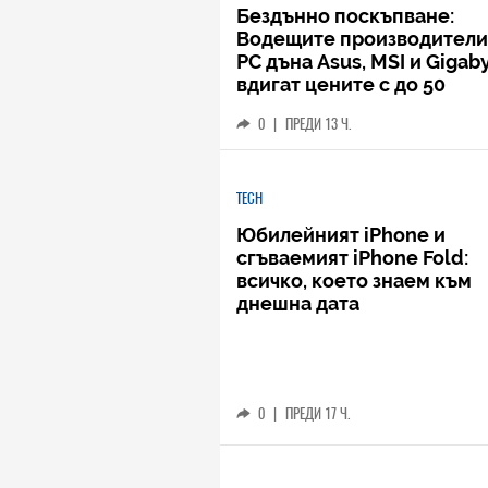
Бездънно поскъпване:
Водещите производители
РС дъна Asus, MSI и Gigab
вдигат цените с до 50
процента
0
|
ПРЕДИ 13 Ч.
TECH
Юбилейният iPhone и
сгъваемият iPhone Fold:
всичко, което знаем към
днешна дата
0
|
ПРЕДИ 17 Ч.