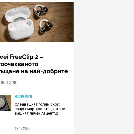
ei FreeClip 2 –
гоочакваното
ръщане на най-добрите
шалки на Huawei (РЕВЮ)
15.01.2026
HICOMMENT
Следващият голям скок:
защо смартфонът ще стане
вашият личен AI център
19.12.2025