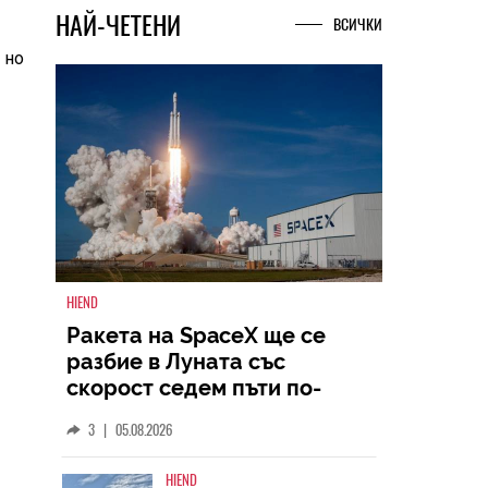
НАЙ-ЧЕТЕНИ
ВСИЧКИ
 но
HIEND
Ракета на SpaceX ще се
разбие в Луната със
скорост седем пъти по-
голяма от скоростта на
3
|
05.08.2026
звука
HIEND