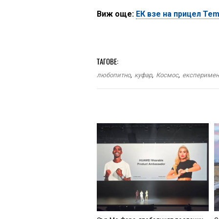
Виж още:
ЕК взе на прицел Te
ТАГОВЕ:
любопитно
,
куфар
,
Космос
,
експеримен