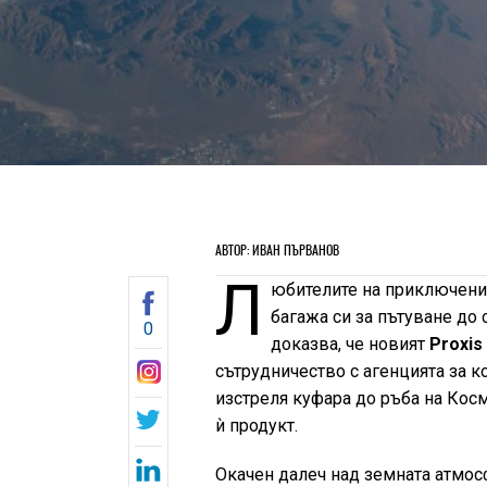
АВТОР: ИВАН ПЪРВАНОВ
Л
юбителите на приключения
багажа си за пътуване до
0
доказва, че новият
Proxis 
сътрудничество с агенцията за к
изстреля куфара до ръба на Кос
ѝ продукт.
Окачен далеч над земната атмос