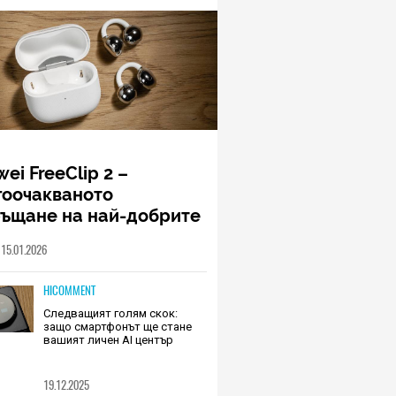
ei FreeClip 2 –
гоочакваното
ръщане на най-добрите
шалки на Huawei (РЕВЮ)
15.01.2026
HICOMMENT
Следващият голям скок:
защо смартфонът ще стане
вашият личен AI център
19.12.2025