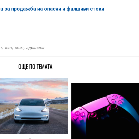
mu за продажба на опасни и фалшиви стоки
т
,
тест
,
опит
,
здравина
ОЩЕ ПО ТЕМАТА