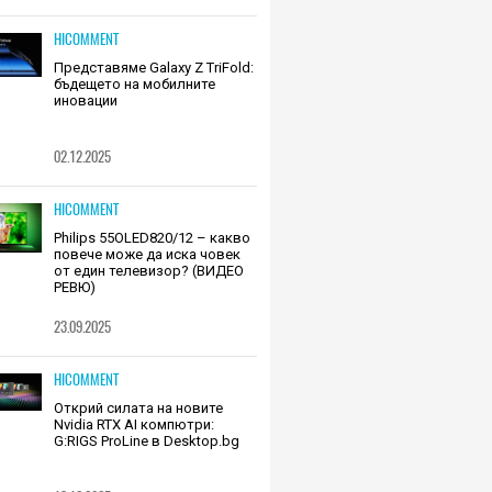
HICOMMENT
Представяме Galaxy Z TriFold:
бъдещето на мобилните
иновации
02.12.2025
HICOMMENT
Philips 55OLED820/12 – какво
повече може да иска човек
от един телевизор? (ВИДЕО
РЕВЮ)
23.09.2025
HICOMMENT
Открий силата на новите
Nvidia RTX AI компютри:
G:RIGS ProLine в Desktop.bg