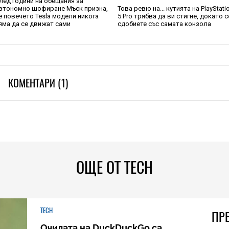
лед години на обещания за
втономно шофиране Мъск призна,
Това ревю на... кутията на PlayStati
е повечето Tesla модели никога
5 Pro трябва да ви стигне, докато с
яма да се движат сами
сдобиете със самата конзола
КОМЕНТАРИ (1)
ОЩЕ ОТ TECH
TECH
ПР
Очилата на DuckDuckGo са