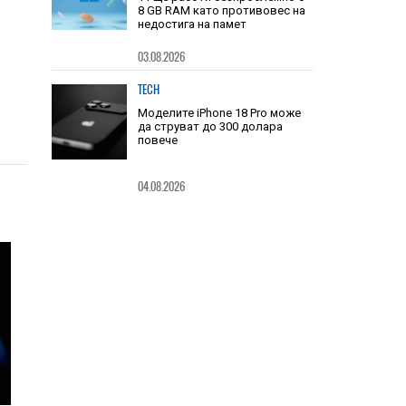
8 GB RAM като противовес на
недостига на памет
03.08.2026
TECH
Моделите iPhone 18 Pro може
да струват до 300 долара
повече
04.08.2026