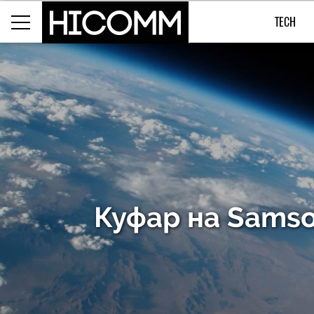
TECH
Куфар на Samso