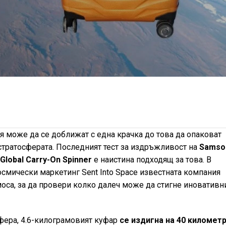
 може да се доближат с една крачка до това да опаковат
 стратосферата. Последният тест за издръжливост на
Samso
Global Carry-On Spinner
е наистина подходящ за това. В
осмически маркетинг Sent Into Space известната компания
моса, за да провери колко далеч може да стигне иновативн
фера, 4.6-килограмовият куфар
се издигна на 40 километ