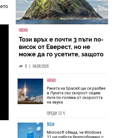
нето
HIEND
Този връх е почти 3 пъти по-
висок от Еверест, но не
може да го усетите, защото
се издига в рамките на 600
0
|
04.08.2026
км
HIEND
Ракета на SpaceX ще се разбие
в Луната със скорост седем
пъти по-голяма от скоростта
на звука
ПРЕДИ 13 Ч.
TECH
Microsoft обеща, че Windows
11 ще работи безпроблемно с