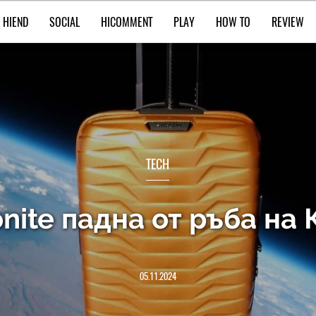
HIEND
SOCIAL
HICOMMENT
PLAY
HOW TO
REVIEW
TECH
nite падна от ръба на 
05.11.2024