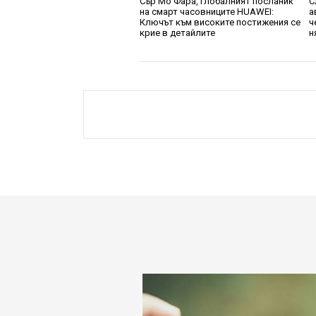
Сър Мо Фара, глобалният посланик
С
на смарт часовниците HUAWEI:
а
Ключът към високите постижения се
ч
крие в детайлите
н