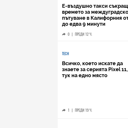
Е-въздушно такси съкращ
времето за междуградск
пътуване в Калифорния от
до едва 9 минути
0
|
ПРЕДИ 12 Ч.
TECH
Всичко, което искате да
знаете за серията Pixel 11,
тук на едно място
1
|
ПРЕДИ 19 Ч.