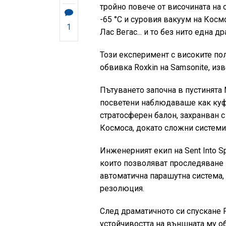
тройно повече от височината на 
-65 °C и суровия вакуум на Косм
1
Лас Вегас... и то без нито една д
Този експеримент с високите по
обвивка Roxkin на Samsonite, изв
Пътуването започна в пустинята 
посветени наблюдаваше как куфа
стратосферен балон, захранван с
Космоса, докато сложни системи
Инженерният екип на Sent Into 
които позволяват проследяване 
автоматична парашутна система,
резолюция.
След драматичното си спускане 
устойчивостта на външната му о