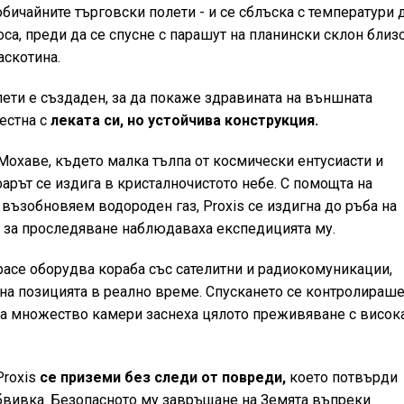
обичайните търговски полети - и се сблъска с температури 
оса, преди да се спусне с парашут на планински склон близ
раскотина.
лети е създаден, за да покаже здравината на външната
естна с
леката си, но устойчива конструкция.
Мохаве, където малка тълпа от космически ентусиасти и
рът се издига в кристалночистото небе. С помощта на
 възобновяем водороден газ, Proxis се издигна до ръба на
 за проследяване наблюдаваха експедицията му.
Space оборудва кораба със сателитни и радиокомуникации,
на позицията в реално време. Спускането се контролираше
 а множество камери заснеха цялото преживяване с висок
Proxis
се приземи без следи от повреди,
което потвърди
бвивка. Безопасното му завръщане на Земята въпреки