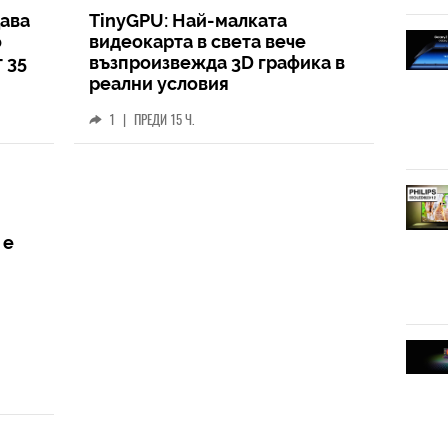
ава
TinyGPU: Най-малката
о
видеокарта в света вече
 35
възпроизвежда 3D графика в
реални условия
1
|
ПРЕДИ 15 Ч.
 е