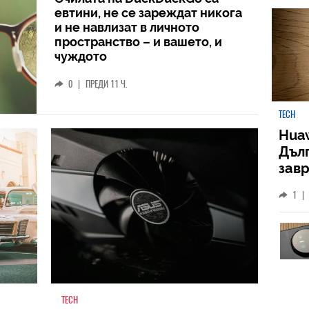
евтини, не се зареждат никога
и не навлизат в личното
пространство – и вашето, и
чуждото
0
|
ПРЕДИ 11 Ч.
TECH
Huaw
Дъл
зав
слу
1
|
TECH