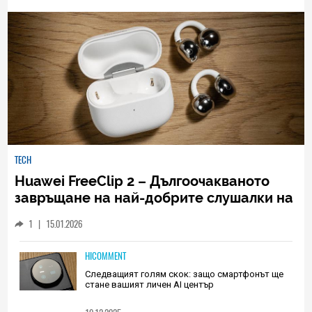
TECH
Huawei FreeClip 2 – Дългоочакваното
завръщане на най-добрите слушалки на
Huawei (РЕВЮ)
1
|
15.01.2026
HICOMMENT
Следващият голям скок: защо смартфонът ще
стане вашият личен AI център