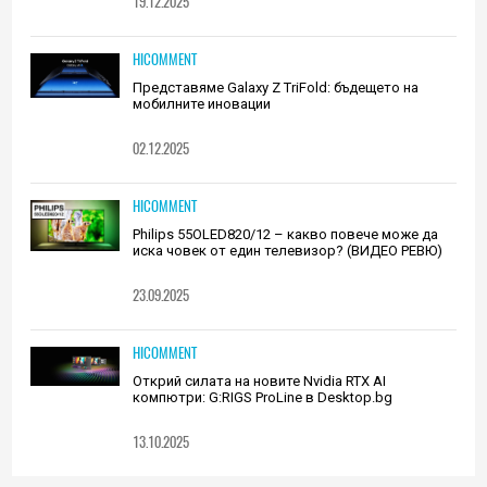
19.12.2025
HICOMMENT
Представяме Galaxy Z TriFold: бъдещето на
мобилните иновации
02.12.2025
HICOMMENT
Philips 55OLED820/12 – какво повече може да
иска човек от един телевизор? (ВИДЕО РЕВЮ)
23.09.2025
HICOMMENT
Открий силата на новите Nvidia RTX AI
компютри: G:RIGS ProLine в Desktop.bg
13.10.2025