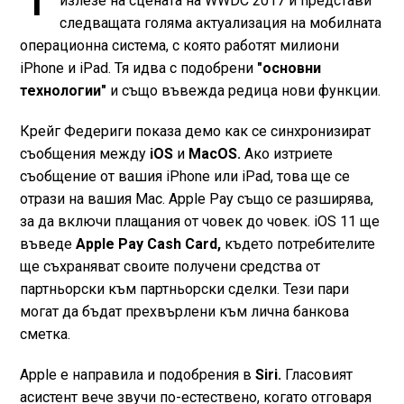
излезе на сцената на WWDC 2017 и представи
следващата голяма актуализация на мобилната
операционна система, с която работят милиони
iPhone и iPad. Тя идва с подобрени
"основни
технологии"
и също въвежда редица нови функции.
Крейг Федериги показа демо как се синхронизират
съобщения между
iOS
и
MacOS.
Ако изтриете
съобщение от вашия iPhone или iPad, това ще се
отрази на вашия Mac. Apple Pay също се разширява,
за да включи плащания от човек до човек. iOS 11 ще
въведе
Apple Pay Cash Card,
където потребителите
ще съхраняват своите получени средства от
партньорски към партньорски сделки. Тези пари
могат да бъдат прехвърлени към лична банкова
сметка.
Apple е направила и подобрения в
Siri.
Гласовият
асистент вече звучи по-естествено, когато отговаря