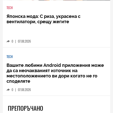
TECH
Японска мода: С риза, украсена с
вентилатори, срещу жегите
0
|
07.08.2026
TECH
Вашите любими Android приложения може
да са неочакваният източник на
местоположението ви дори когато не го
споделяте
0
|
07.08.2026
ПРЕПОРЪЧАНО