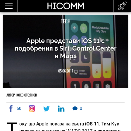
TECH
Apple представи iOS 11 с
подобрения в Siri, Control Center
и Maps
05.06.2017
АВТОР: КОКО СТОЯНОВ
50
0
Т
оку-що Apple показа на света
iOS 11.
Тим Кук