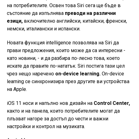
на потребителите. Освен това Siri сега ще бъде в
състояние да изпълнява
преводи на различни
езици,
включително английски, китайски, френски,
немски, италиански и испански.
Новата функция intelligence позволява на Siri да
прави предложения, които може да са интересни -
като новини, - и да разбира по-лесно това, което
искате да правите по-нататък. Siri постига тази цел
чрез нещо наречено
on-device learning.
On-device
learning се синхронизира през другите ви устройства
на Apple.
iOS 11 носи и напълно нов дизайн на
Control Center,
както и на панела, които потребителите могат да
плъзват нагоре за достъп до чести и важни
настройки и контрол на музиката.