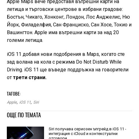
Apple Maps вече предоставя вътрешни карти на
летища и търговски центрове в избрани градове:
Бостън, Чикаго, Хонконг, Лондон, Лос Анджелис, Ню
Йорк, Филаделфия, Сан Франциско, Сан Хосе, Токио и
Вашингтон. Apple има вътрешни карти за над 20
големи летища.
iOS 11 добавя нови подобрения в Maps, когато сте
зад волана на кола с режима Do Not Disturb While
Driving. iOS 11 ще въведе поддръжка на говорители
от
трети страни.
ТАГОВЕ:
Apple
,
iOS 11
,
Siri
ОЩЕ ПО ТЕМАТА
Siri получава сериозен ъпгрейд в iOS 11 -
интеграция с iCloud и контекстуални
отговори