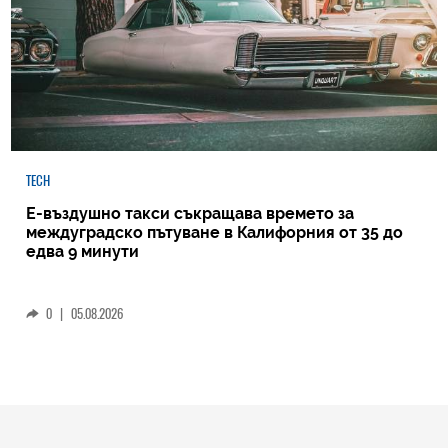
TECH
Е-въздушно такси съкращава времето за
междуградско пътуване в Калифорния от 35 до
едва 9 минути
0
|
05.08.2026