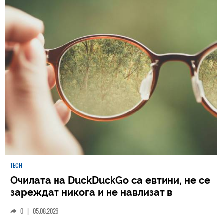
TECH
Очилата на DuckDuckGo са евтини, не се
зареждат никога и не навлизат в
личното пространство – и вашето, и
0
|
05.08.2026
чуждото