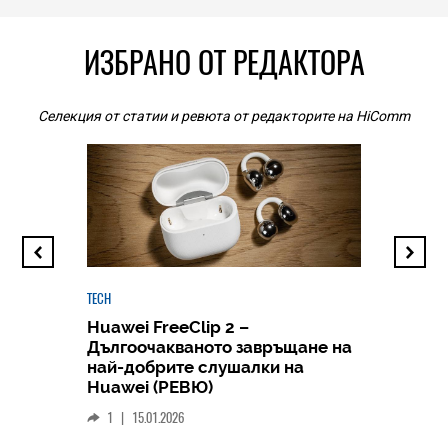
ИЗБРАНО ОТ РЕДАКТОРА
Селекция от статии и ревюта от редакторите на HiComm
TECH
Huawei FreeClip 2 –
Дългоочакваното завръщане на
HICOMME
най-добрите слушалки на
Следв
Huawei (РЕВЮ)
смар
1
|
15.01.2026
личен