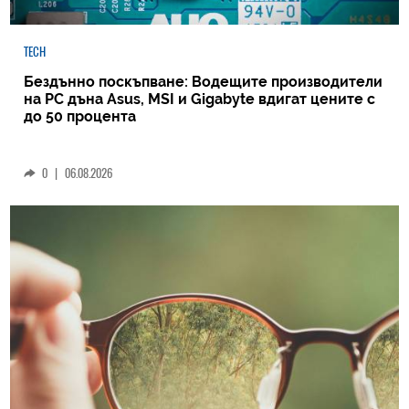
TECH
Бездънно поскъпване: Водещите производители
на РС дъна Asus, MSI и Gigabyte вдигат цените с
до 50 процента
0
|
06.08.2026