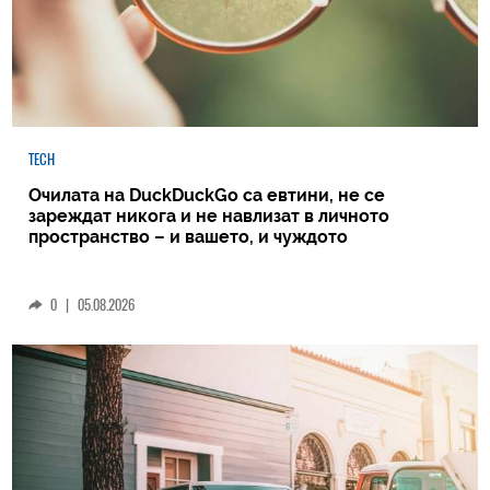
TECH
Очилата на DuckDuckGo са евтини, не се
зареждат никога и не навлизат в личното
пространство – и вашето, и чуждото
0
|
05.08.2026