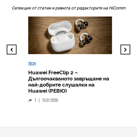
Селекция от статии и ревюта от редакторите на HiComm
TECH
Huawei FreeClip 2 –
Дългоочакваното завръщане на
HICOMME
най-добрите слушалки на
Следв
Huawei (РЕВЮ)
смар
1
|
15.01.2026
личен
0
|