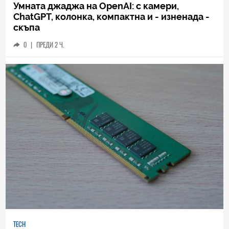
Умната джаджа на OpenAI: с камери,
ChatGPT, колонка, компактна и - изненада -
скъпа
0
|
ПРЕДИ 2 Ч.
TECH