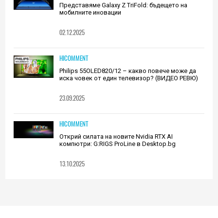
Представяме Galaxy Z TriFold: бъдещето на
мобилните иновации
02.12.2025
HICOMMENT
Philips 55OLED820/12 – какво повече може да
иска човек от един телевизор? (ВИДЕО РЕВЮ)
23.09.2025
HICOMMENT
Открий силата на новите Nvidia RTX AI
компютри: G:RIGS ProLine в Desktop.bg
13.10.2025