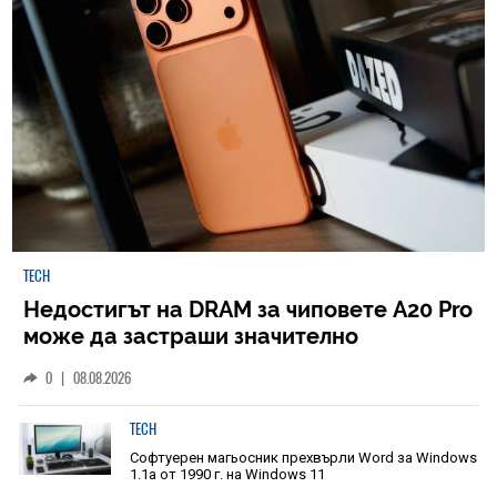
TECH
Недостигът на DRAM за чиповете A20 Pro
може да застраши значително
наличностите на iPhone 18 Pro
0
|
08.08.2026
TECH
Софтуерен магьосник прехвърли Word за Windows
1.1a от 1990 г. на Windows 11