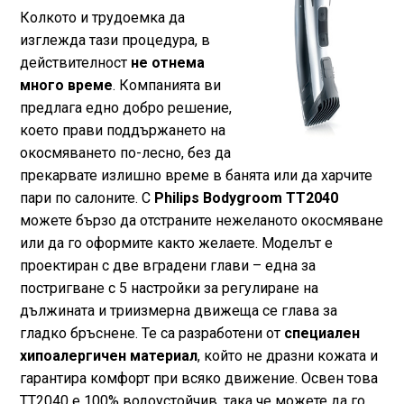
Колкото и трудоемка да
изглежда тази процедура, в
действителност
не отнема
много време
. Компанията ви
предлага едно добро решение,
което прави поддържането на
окосмяването по-лесно, без да
прекарвате излишно време в банята или да харчите
пари по салоните. С
Philips Bodygroom TT2040
можете бързо да отстраните нежеланото окосмяване
или да го оформите както желаете. Моделът е
проектиран с две вградени глави – една за
постригване с 5 настройки за регулиране на
дължината и триизмерна движеща се глава за
гладко бръснене. Те са разработени от
специален
хипоалергичен материал
, който не дразни кожата и
гарантира комфорт при всяко движение. Освен това
TT2040 е 100% водоустойчив, така че можете да го