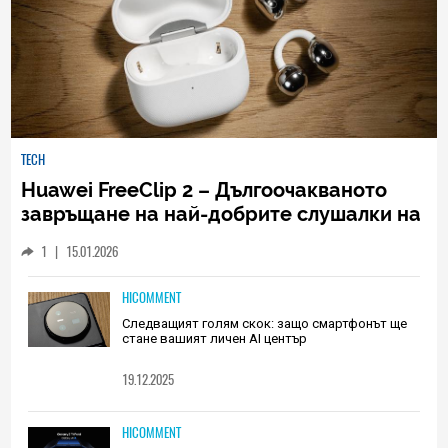
TECH
Huawei FreeClip 2 – Дългоочакваното
завръщане на най-добрите слушалки на
Huawei (РЕВЮ)
1
|
15.01.2026
HICOMMENT
Следващият голям скок: защо смартфонът ще
стане вашият личен AI център
19.12.2025
HICOMMENT