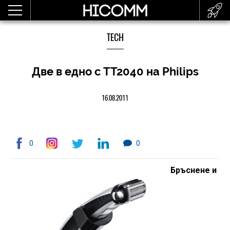
TECH
Две в едно с TT2040 на Philips
16.08.2011
0
0
Бръснене и