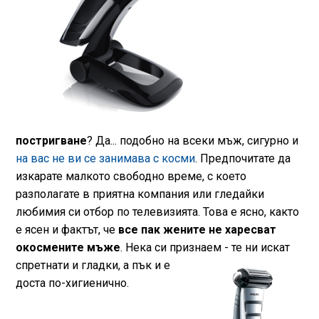
постригване
? Да... подобно на всеки мъж, сигурно и
на вас не ви се занимава с косми
. Предпочитате да
изкарате малкото свободно време, с което
разполагате в приятна компания или гледайки
любимия си отбор по телевизията. Това е ясно, както
е ясен и фактът, че
все пак жените не харесват
окосмените мъже
. Нека си признаем - те ни искат
спретнати и гладки, а пък и
е
доста по-хигиенично.