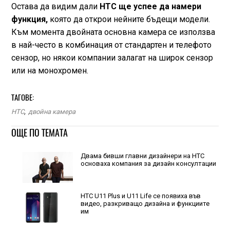
Остава да видим дали
HTC ще успее да намери
функция,
която да открои нейните бъдещи модели.
Към момента двойната основна камера се използва
в най-често в комбинация от стандартен и телефото
сензор, но някои компании залагат на широк сензор
или на монохромен.
ТАГОВЕ:
HTC
,
двойна камера
ОЩЕ ПО ТЕМАТА
Двама бивши главни дизайнери на HTC
основаха компания за дизайн консултации
HTC U11 Plus и U11 Life се появиха във
видео, разкриващо дизайна и функциите
им