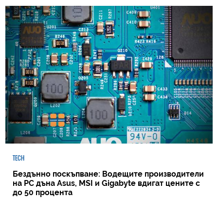
TECH
Бездънно поскъпване: Водещите производители
на РС дъна Asus, MSI и Gigabyte вдигат цените с
до 50 процента