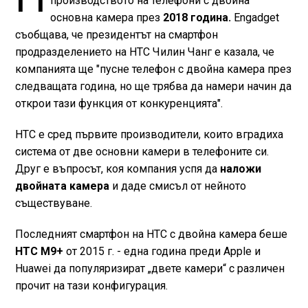
производството на телефони с двойна
основна камера през
2018 година.
Engadget
съобщава, че президентът на смартфон
продразделението на HTC Чилин Чанг е казала, че
компанията ще "пусне телефон с двойна камера през
следващата година, но ще трябва да намери начин да
открои тази функция от конкуренцията".
HTC е сред първите производители, които вградиха
система от две основни камери в телефоните си.
Друг е въпросът, коя компания успя да
наложи
двойната камера
и даде смисъл от нейното
съществуване.
Последният смартфон на HTC с двойна камера беше
HTC M9+
от 2015 г. - една година преди Apple и
Huawei да популяризират „двете камери“ с различен
прочит на тази конфигурация.