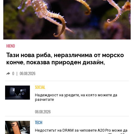
HIEND
Тази нова риба, неразличима от морско
конче, показва природен дизайн,
основан на уникалност и заемки
0
|
06.08.2026
SOCIAL
Надеждност на уредите, на която можете да
разчитате
06.08.2026
TECH
Недостигът на DRAM за чиповете A20 Pro може да