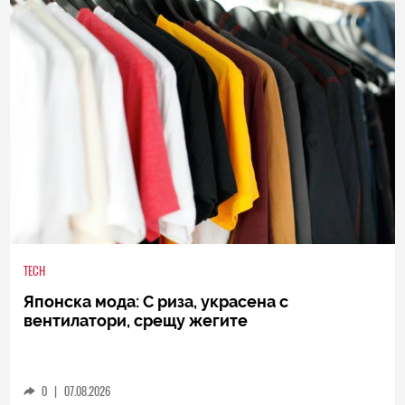
TECH
Японска мода: С риза, украсена с
вентилатори, срещу жегите
0
|
07.08.2026