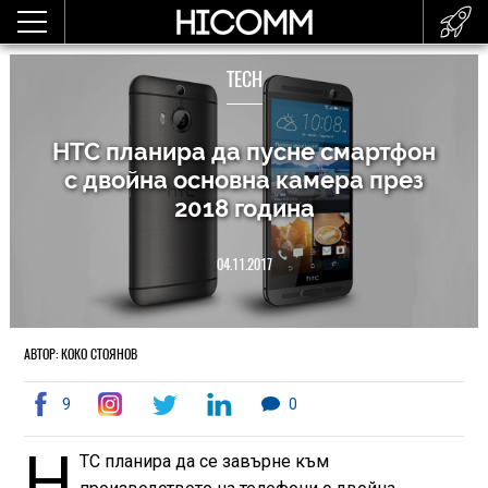
TECH
HTC планира да пусне смартфон
с двойна основна камера през
2018 година
04.11.2017
АВТОР: КОКО СТОЯНОВ
9
0
H
TC планира да се завърне към