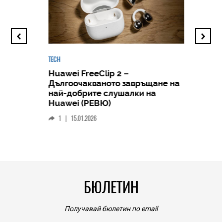
TECH
Huawei FreeClip 2 –
Дългоочакваното завръщане на
HICOMME
най-добрите слушалки на
Следв
Huawei (РЕВЮ)
смар
1
|
15.01.2026
личен
0
|
БЮЛЕТИН
Получавай бюлетин по email