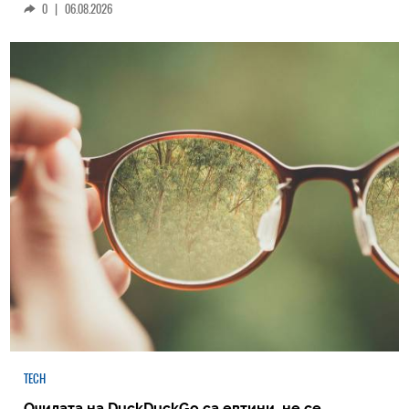
0
|
06.08.2026
TECH
Очилата на DuckDuckGo са евтини, не се