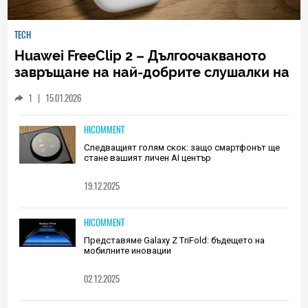
TECH
Huawei FreeClip 2 – Дългоочакваното
завръщане на най-добрите слушалки на
Huawei (РЕВЮ)
1
|
15.01.2026
HICOMMENT
Следващият голям скок: защо смартфонът ще
стане вашият личен AI център
19.12.2025
HICOMMENT
Представяме Galaxy Z TriFold: бъдещето на
мобилните иновации
02.12.2025