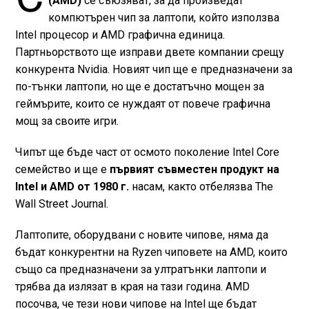
(AMD)
се съюзяват, за да произведат
компютърен чип за лаптопи, който използва
Intel процесор и AMD графична единица.
Партньорството ще изправи двете компании срещу
конкурента Nvidia. Новият чип ще е предназначени за
по-тънки лаптопи, но ще е достатъчно мощен за
геймърите, които се нуждаят от повече графична
мощ за своите игри.
Чипът ще бъде част от осмото поколение Intel Core
семейство и ще е
първият съвместен продукт на
Intel и AMD от 1980 г.
насам, както отбелязва The
Wall Street Journal.
Лаптопите, оборудвани с новите чипове, няма да
бъдат конкурентни на Ryzen чиповете на AMD, които
също са предназначени за ултратънки лаптопи и
трябва да излязат в края на тази година. AMD
посочва, че тези нови чипове на Intel ще бъдат