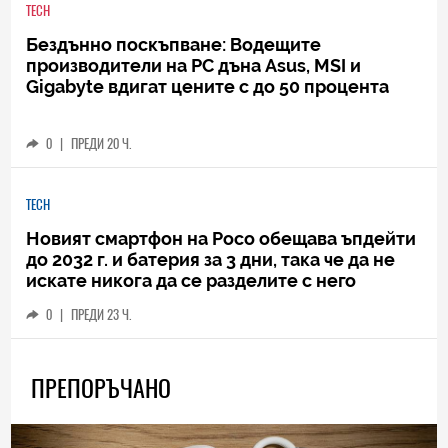
TECH
Бездънно поскъпване: Водещите
производители на РС дъна Asus, MSI и
Gigabyte вдигат цените с до 50 процента
0
|
ПРЕДИ 20 Ч.
TECH
Новият смартфон на Poco обещава ъпдейти
до 2032 г. и батерия за 3 дни, така че да не
искате никога да се разделите с него
0
|
ПРЕДИ 23 Ч.
ПРЕПОРЪЧАНО