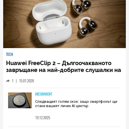
TECH
Huawei FreeClip 2 – Дългоочакваното
завръщане на най-добрите слушалки на
Huawei (РЕВЮ)
1
|
15.01.2026
HICOMMENT
Следващият голям скок: защо смартфонът ще
стане вашият личен AI център
19.12.2025