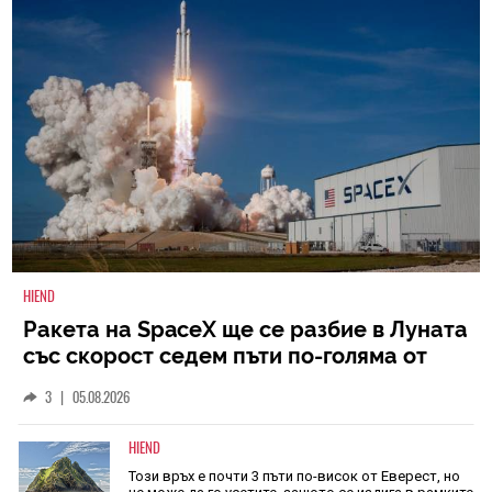
HIEND
Ракета на SpaceX ще се разбие в Луната
със скорост седем пъти по-голяма от
скоростта на звука
3
|
05.08.2026
HIEND
Този връх е почти 3 пъти по-висок от Еверест, но