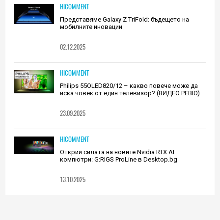
HICOMMENT
Представяме Galaxy Z TriFold: бъдещето на
мобилните иновации
02.12.2025
HICOMMENT
Philips 55OLED820/12 – какво повече може да
иска човек от един телевизор? (ВИДЕО РЕВЮ)
23.09.2025
HICOMMENT
Открий силата на новите Nvidia RTX AI
компютри: G:RIGS ProLine в Desktop.bg
13.10.2025