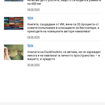
не може да го усетите, защото се издига в рамките
на 600 км
04.08.2026
TECH
Книгите, създадени от ИИ, вече са 33 процента от
новите попълнения в класациите за бестселъри, а
приходите на човешките автори намаляват
04.08.2026
TECH
Очилата на DuckDuckGo са евтини, не се зареждат
никога и не навлизат в личното пространство – и
вашето, и чуждото
05.08.2026