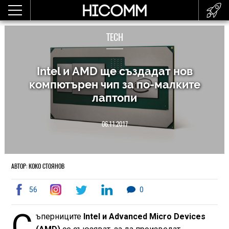
TECH
Intel и AMD ще създадат нов
компютърен чип за по-малките
лаптопи
06.11.2017
АВТОР: КОКО СТОЯНОВ
56
0
С
ъперниците
Intel и Advanced Micro Devices