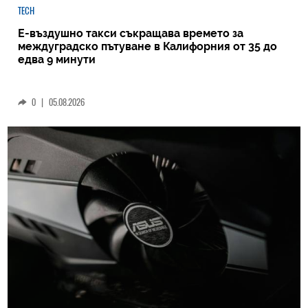
TECH
Е-въздушно такси съкращава времето за
междуградско пътуване в Калифорния от 35 до
едва 9 минути
0
|
05.08.2026