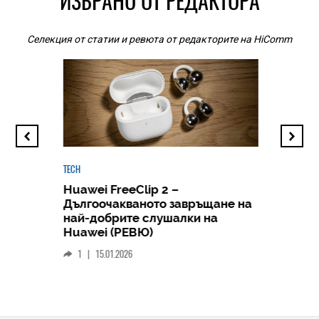
ИЗБРАНО ОТ РЕДАКТОРА
Селекция от статии и ревюта от редакторите на HiComm
TECH
Huawei FreeClip 2 –
Дългоочакваното завръщане на
HICOMME
най-добрите слушалки на
Следв
Huawei (РЕВЮ)
смар
1
|
15.01.2026
личен
0
|