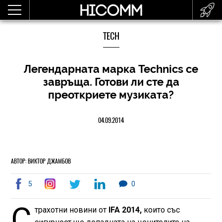
TECH
Легендарната марка Technics се
завръща. Готови ли сте да
преоткриете музиката?
04.09.2014
АВТОР: ВИКТОР ДЖАМБОВ
5
0
С
трахотни новини от
IFA 2014,
които със