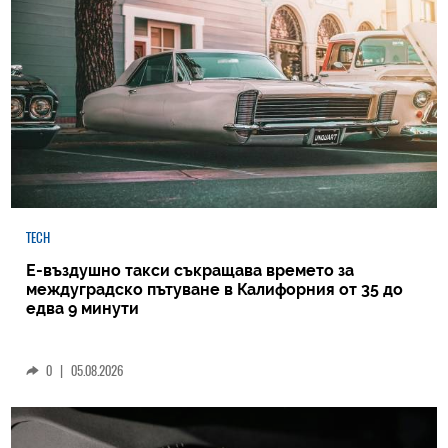
TECH
Е-въздушно такси съкращава времето за
междуградско пътуване в Калифорния от 35 до
едва 9 минути
0
|
05.08.2026