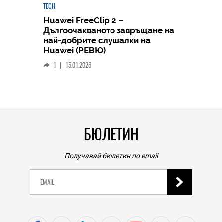
TECH
Huawei FreeClip 2 –
Дългоочакваното завръщане на
HICOMME
най-добрите слушалки на
Следв
Huawei (РЕВЮ)
смар
1
|
15.01.2026
личен
0
|
БЮЛЕТИН
Получавай бюлетин по email