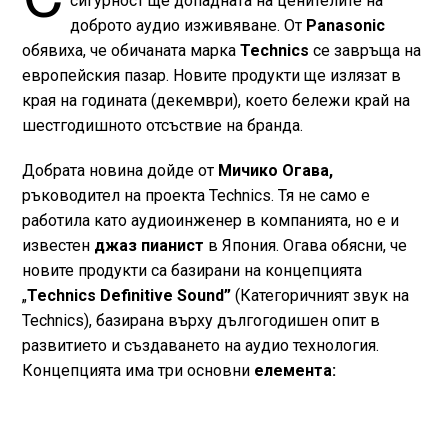
сигурност ще допадната на ценителите на
доброто аудио изживяване. От
Panasonic
обявиха, че обичаната марка
Technics
се завръща на
европейския пазар. Новите продукти ще излязат в
края на годината (декември), което бележи край на
шестгодишното отсъствие на бранда.
Добрата новина дойде от
Мичико Огава,
ръководител на проекта Technics. Тя не само е
работила като аудиоинженер в компанията, но е и
известен
джаз пианист
в Япония. Огава обясни, че
новите продукти са базирани на концепцията
„
Technics Definitive Sound”
(Категоричният звук на
Technics), базирана върху дългогодишен опит в
развитието и създаването на аудио технология.
Концепцията има три основни
елемента: