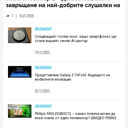
завръщане на най-добрите слушалки на
Huawei (РЕВЮ)
1
|
15.01.2026
HICOMMENT
Следващият голям скок: защо смартфонът ще
стане вашият личен AI център
19.12.2025
HICOMMENT
Представяме Galaxy Z TriFold: бъдещето на
мобилните иновации
02.12.2025
HICOMMENT
Philips 55OLED820/12 – какво повече може да
иска човек от един телевизор? (ВИДЕО РЕВЮ)