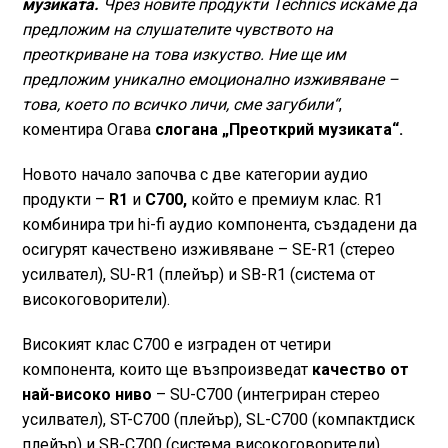
музиката.
Чрез новите продукти Technics искаме да
предложим на слушателите чувството на
преоткриване на това изкуство. Ние ще им
предложим уникално емоционално изживяване –
това, което по всичко личи, сме загубили“
,
коментира Огава
слогана „Преоткрий музиката“.
Новото начало започва с две категории аудио
продукти –
R1
и
C700,
който е премиум клас. R1
комбинира три hi-fi аудио компонента, създадени да
осигурят качествено изживяване – SE-R1 (стерео
усилвател), SU-R1 (плейър) и SB-R1 (система от
високоговорители).
Високият клас C700 е изграден от четири
компонента, които ще възпроизведат
качество от
най-високо ниво
– SU-C700 (интегриран стерео
усилвател), ST-C700 (плейър), SL-C700 (компактдиск
плейър) и SB-C700 (система високоговорители).