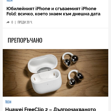
TECH
Юбилейният iPhone и сгъваемият iPhone
Fold: всичко, което знаем към днешна дата
0
|
ПРЕДИ 20 Ч.
ПРЕПОРЪЧАНО
TECH
Huawei FreeClip 2 – Дългоочакваното