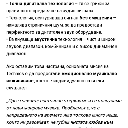
•
Точна дигитална технология
– тя се грижи за
правилното предаване на аудио сигнала
• Технология, осигуряваща сигнал
без смущения
–
намалява страничния шум, за да предостави
перфектното за дигитален звук оборудване.
• Вълнуваща
акустична
технология – чист и широк
звуков диапазон, комбиниран и с висок динамичен
диапазон.
Ако оставим това настрана, основната мисия на
Technics е да предостави
емоционално музикално
изживяване,
което е индивидуално за всеки
слушател.
„През годините постоянно откриваме и се вълнуваме
от нови жанрове музика. Проблемът е, че с
напредването на времето има толкова много неща,
които ни разсейват, че губим
чистата любов към