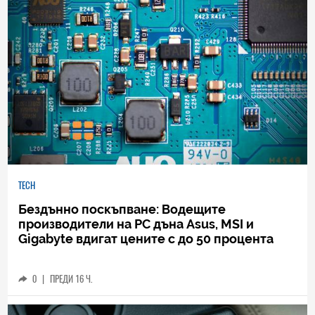
TECH
Бездънно поскъпване: Водещите
производители на РС дъна Asus, MSI и
Gigabyte вдигат цените с до 50 процента
0
|
ПРЕДИ 16 Ч.