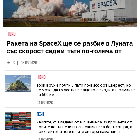
HIEND
Ракета на SpaceX ще се разбие в Луната
със скорост седем пъти по-голяма от
скоростта на звука
3
|
05.08.2026
HIEND
Този връх е почти 3 пъти по-висок от Еверест, но
не може да го усетите, защото се издига в рамките
на 600 км
04.08.2026
TECH
Книгите, създадени от ИИ, вече са 33 процента от
новите попълнения в класациите за бестселъри, а
приходите на човешките автори намаляват
04.08.2026