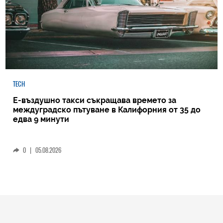
TECH
Е-въздушно такси съкращава времето за
междуградско пътуване в Калифорния от 35 до
едва 9 минути
0
|
05.08.2026