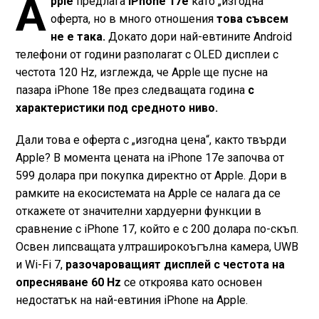
A
pple
предлага
iPhone 17e
като „изгодна“
оферта, но в много отношения
това съвсем
не е така.
Докато дори най-евтините Android
телефони от години разполагат с OLED дисплеи с
честота 120 Hz, изглежда, че Apple ще пусне на
пазара iPhone 18e през следващата година
с
характеристики под средното ниво.
Дали това е оферта с „изгодна цена“, както твърди
Apple? В момента цената на iPhone 17e започва от
599 долара при покупка директно от Apple. Дори в
рамките на екосистемата на Apple се налага да се
откажете от значителни хардуерни функции в
сравнение с iPhone 17, който е с 200 долара по-скъп.
Освен липсващата ултраширокоъгълна камера, UWB
и Wi-Fi 7,
разочароващият дисплей с честота на
опресняване 60 Hz
се откроява като основен
недостатък на най-евтиния iPhone на Apple.