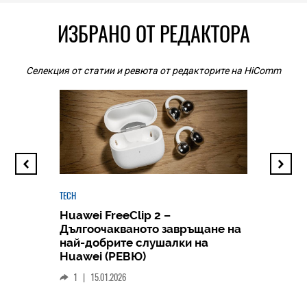
ИЗБРАНО ОТ РЕДАКТОРА
Селекция от статии и ревюта от редакторите на HiComm
TECH
Huawei FreeClip 2 –
Дългоочакваното завръщане на
HICOMME
най-добрите слушалки на
Следв
Huawei (РЕВЮ)
смар
1
|
15.01.2026
личен
0
|