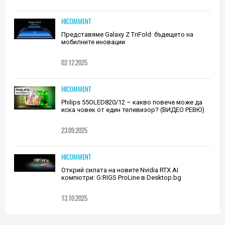
HICOMMENT
Представяме Galaxy Z TriFold: бъдещето на
мобилните иновации
02.12.2025
HICOMMENT
Philips 55OLED820/12 – какво повече може да
иска човек от един телевизор? (ВИДЕО РЕВЮ)
23.09.2025
HICOMMENT
Открий силата на новите Nvidia RTX AI
компютри: G:RIGS ProLine в Desktop.bg
13.10.2025