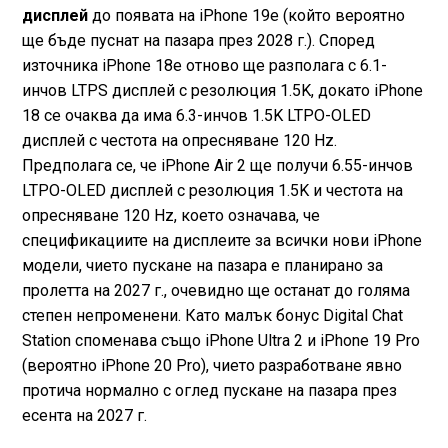
дисплей
до появата на iPhone 19e (който вероятно
ще бъде пуснат на пазара през 2028 г.). Според
източника iPhone 18e отново ще разполага с 6.1-
инчов LTPS дисплей с резолюция 1.5K, докато iPhone
18 се очаква да има 6.3-инчов 1.5K LTPO-OLED
дисплей с честота на опресняване 120 Hz.
Предполага се, че iPhone Air 2 ще получи 6.55-инчов
LTPO-OLED дисплей с резолюция 1.5K и честота на
опресняване 120 Hz, което означава, че
спецификациите на дисплеите за всички нови iPhone
модели, чието пускане на пазара е планирано за
пролетта на 2027 г., очевидно ще останат до голяма
степен непроменени. Като малък бонус Digital Chat
Station споменава също iPhone Ultra 2 и iPhone 19 Pro
(вероятно iPhone 20 Pro), чието разработване явно
протича нормално с оглед пускане на пазара през
есента на 2027 г.