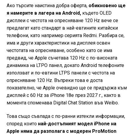
Ако търсите наистина добра оферта,
обикновено ще
я намерите в лагера на Android,
където OLED
дисплеи с честота на опресняване 120 Hz вече се
предлагат като стандарт в най-евтините китайски
телефони, като например серията Redmi. Разбира се,
има и други характеристики на дисплея освен
честотата на опресняване, особено като се има
предвид, че Apple съчетава 120 Hz с по-високата
динамика на LTPO панел, докато Android телефоните
използват и по-евтини LTPS панели с честота на
опресняване 120 Hz. Въпреки това е доста
показателно, че Apple очевидно ще се придържа към
дисплей с 60 Hz за iPhone 18e през 2027 г., както в
момента споменава Digital Chat Station във Weibo.
Това също съвпада с по-ранни изтекли информации,
според които
най-достъпният модел iPhone на
Apple няма да разполага с модерен ProMotion