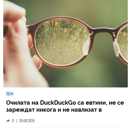
TECH
Очилата на DuckDuckGo са евтини, не се
зареждат никога и не навлизат в
личното пространство – и вашето, и
0
|
05.08.2026
чуждото