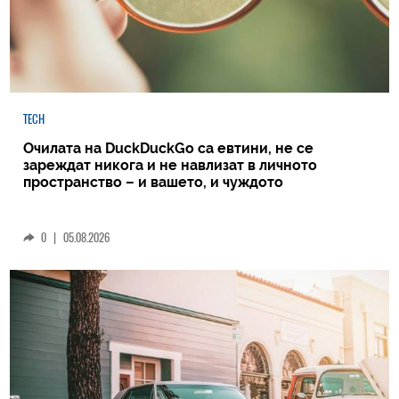
TECH
Очилата на DuckDuckGo са евтини, не се
зареждат никога и не навлизат в личното
пространство – и вашето, и чуждото
0
|
05.08.2026