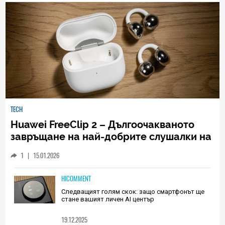
TECH
Huawei FreeClip 2 – Дългоочакваното
завръщане на най-добрите слушалки на
Huawei (РЕВЮ)
1
|
15.01.2026
HICOMMENT
Следващият голям скок: защо смартфонът ще
стане вашият личен AI център
19.12.2025