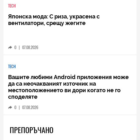
TECH
Японска мода: С риза, украсена с
вентилатори, срещу жегите
0
|
07.08.2026
TECH
Вашите любими Android приложения може
да са неочакваният източник на
местоположението ви дори когато не го
споделяте
0
|
07.08.2026
ПРЕПОРЪЧАНО