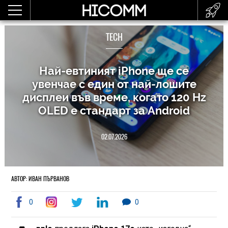
TECH
Най-евтиният iPhone ще се
увенчае с един от най-лошите
дисплеи във време, когато 120 Hz
OLED е стандарт за Android
02.07.2026
АВТОР: ИВАН ПЪРВАНОВ
0
0