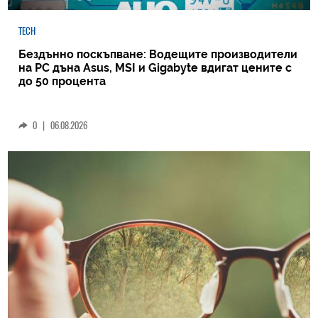
TECH
Бездънно поскъпване: Водещите производители
на РС дъна Asus, MSI и Gigabyte вдигат цените с
до 50 процента
0
|
06.08.2026