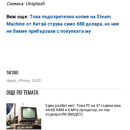
Снимка: Unsplash
Виж още:
Това подозрително копие на Steam
Machine от Китай струва само 688 долара, но ние
не бихме прибързали с покупката му
ТАГОВЕ:
Apple
,
iPhone
,
OLED
ОЩЕ ПО ТЕМАТА
Един разбит мит: Това РС на 47 години има
64 KB RAM и 6 MHz процесор, но пак
подкара ИИ (ВИДЕО)