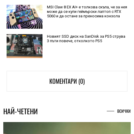
MSI Claw 8 EX AI+ е толкова скъпа, че за нея
може да се купи геймърски лаптоп с RTX
5060 и да остане за преносима конзола
Новият SSD диск на SanDisk за PS5 струва
3 пъти повече, отколкото PS5
КОМЕНТАРИ (0)
НАЙ-ЧЕТЕНИ
ВСИЧКИ