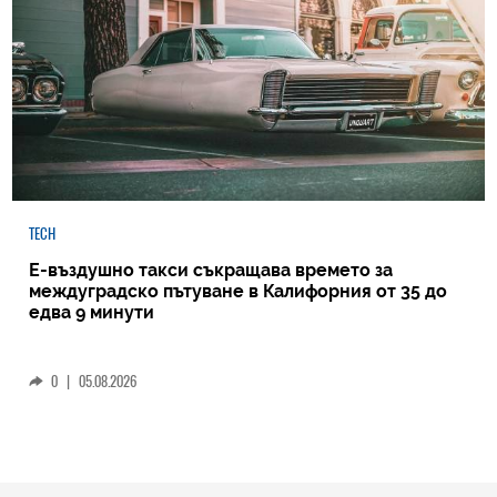
TECH
Е-въздушно такси съкращава времето за
междуградско пътуване в Калифорния от 35 до
едва 9 минути
0
|
05.08.2026