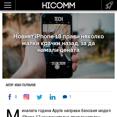
TECH
Новият iPhone 18 прави няколко
малки крачки назад, за да
намали цената
25.04.2026
АВТОР: ИВАН ПЪРВАНОВ
0
1
М
иналата година Apple направи базовия модел