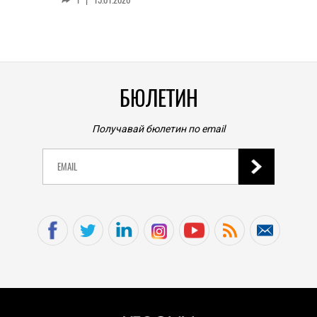
личен
0
|
БЮЛЕТИН
Получавай бюлетин по email