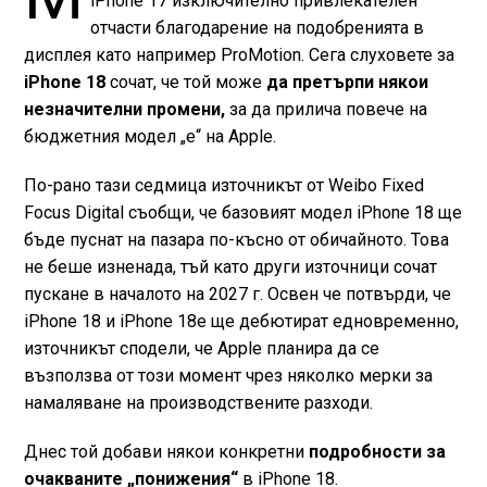
iPhone 17 изключително привлекателен
отчасти благодарение на подобренията в
дисплея като например ProMotion. Сега слуховете за
iPhone 18
сочат, че той може
да претърпи някои
незначителни промени,
за да прилича повече на
бюджетния модел „e“ на Apple.
По-рано тази седмица източникът от Weibo Fixed
Focus Digital съобщи, че базовият модел iPhone 18 ще
бъде пуснат на пазара по-късно от обичайното. Това
не беше изненада, тъй като други източници сочат
пускане в началото на 2027 г. Освен че потвърди, че
iPhone 18 и iPhone 18e ще дебютират едновременно,
източникът сподели, че Apple планира да се
възползва от този момент чрез няколко мерки за
намаляване на производствените разходи.
Днес той добави някои конкретни
подробности за
очакваните „понижения“
в iPhone 18.