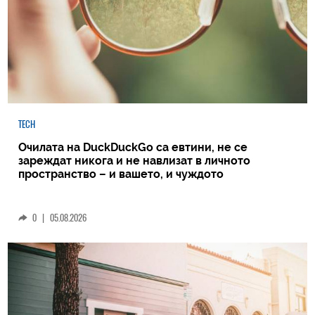
TECH
Очилата на DuckDuckGo са евтини, не се
зареждат никога и не навлизат в личното
пространство – и вашето, и чуждото
0
|
05.08.2026