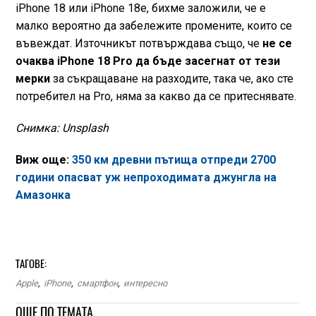
iPhone 18 или iPhone 18e, бихме заложили, че е
малко вероятно да забележите промените, които се
въвеждат. Източникът потвърждава също, че
не се
очаква iPhone 18 Pro да бъде засегнат от тези
мерки
за съкращаване на разходите, така че, ако сте
потребител на Pro, няма за какво да се притеснявате.
Снимка: Unsplash
Виж още:
350 км древни пътища отпреди 2700
години опасват уж непроходимата джунгла на
Амазонка
ТАГОВЕ:
Apple
,
iPhone
,
смартфон
,
интересно
ОЩЕ ПО ТЕМАТА