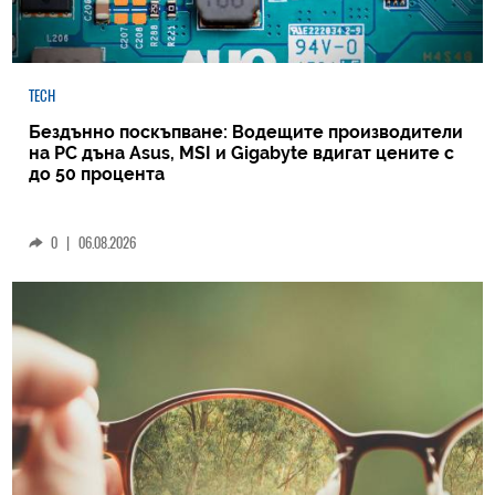
TECH
Бездънно поскъпване: Водещите производители
на РС дъна Asus, MSI и Gigabyte вдигат цените с
до 50 процента
0
|
06.08.2026