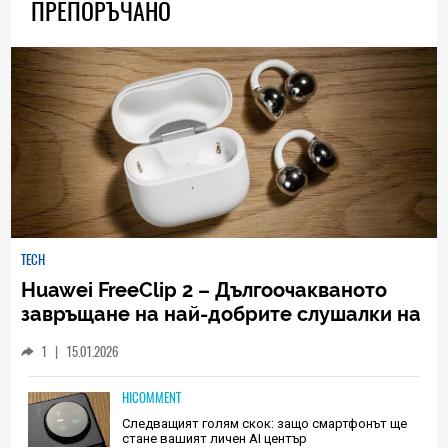
ПРЕПОРЪЧАНО
TECH
Huawei FreeClip 2 – Дългоочакваното
завръщане на най-добрите слушалки на
Huawei (РЕВЮ)
1
|
15.01.2026
HICOMMENT
Следващият голям скок: защо смартфонът ще
стане вашият личен AI център