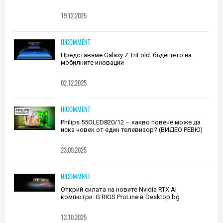
19.12.2025
HICOMMENT
Представяме Galaxy Z TriFold: бъдещето на
мобилните иновации
02.12.2025
HICOMMENT
Philips 55OLED820/12 – какво повече може да
иска човек от един телевизор? (ВИДЕО РЕВЮ)
23.09.2025
HICOMMENT
Открий силата на новите Nvidia RTX AI
компютри: G:RIGS ProLine в Desktop.bg
13.10.2025