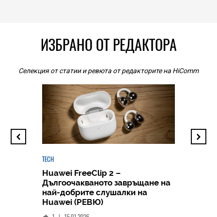
ИЗБРАНО ОТ РЕДАКТОРА
Селекция от статии и ревюта от редакторите на HiComm
TECH
Huawei FreeClip 2 –
Дългоочакваното завръщане на
HICOMME
най-добрите слушалки на
Следв
Huawei (РЕВЮ)
смар
1
|
15.01.2026