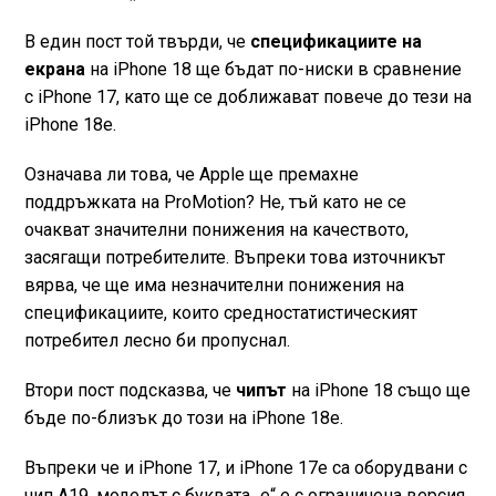
В един пост той твърди, че
спецификациите на
екрана
на iPhone 18 ще бъдат по-ниски в сравнение
с iPhone 17, като ще се доближават повече до тези на
iPhone 18e.
Означава ли това, че Apple ще премахне
поддръжката на ProMotion? Не, тъй като не се
очакват значителни понижения на качеството,
засягащи потребителите. Въпреки това източникът
вярва, че ще има незначителни понижения на
спецификациите, които средностатистическият
потребител лесно би пропуснал.
Втори пост подсказва, че
чипът
на iPhone 18 също ще
бъде по-близък до този на iPhone 18e.
Въпреки че и iPhone 17, и iPhone 17e са оборудвани с
чип A19, моделът с буквата „e“ е с ограничена версия.