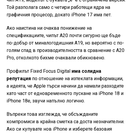
Той разполага само с четири работещи ядра на
графичния процесор, докато iPhone 17 има пет.
Ако наистина ни очаква понижение на
спецификациите, чипът A20 почти сигурно ще бъде
по-добър от миналогодишния A19, но вероятно с по-
голям спад в производителността в сравнение с A20
Pro, отколкото бихме очаквали обикновено.
Профилът Fixed Focus Digital
има солидна
репутация
по отношение на изтеклата информации,
а идеята, че Apple търси начини да намали разходите
като част от едновременното пускане на iPhone 18 и
iPhone 18e, звучи напълно логично.
Въпреки това изглежда, че обсъжданите
компромиси в крайна сметка са доста незначителни.
Ако си купувате нов iPhone и изберете базовия