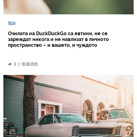
TECH
Очилата на DuckDuckGo са евтини, не се
зареждат никога и не навлизат в личното
пространство – и вашето, и чуждото
0
|
05.08.2026