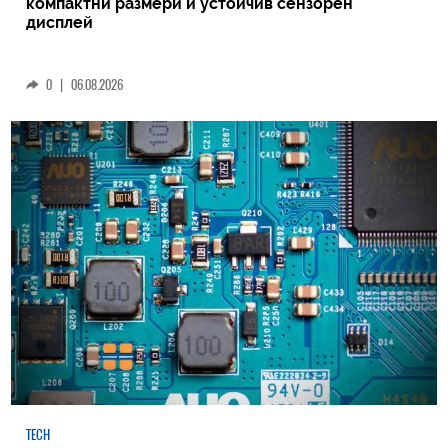
компактни размери и устойчив сензорен
дисплей
0
|
06.08.2026
TECH