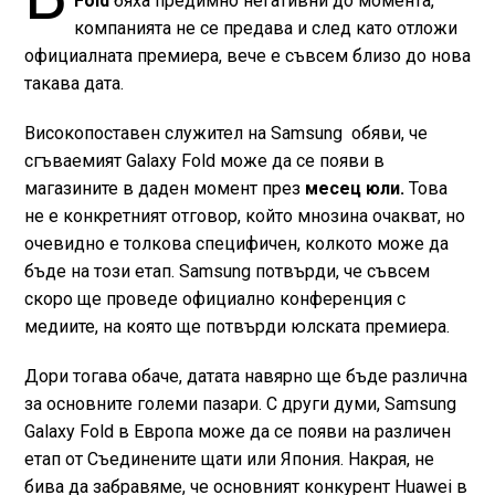
Fold
бяха предимно негативни до момента,
компанията не се предава и след като отложи
официалната премиера, вече е съвсем близо до нова
такава дата.
Високопоставен служител на Samsung обяви, че
сгъваемият Galaxy Fold може да се появи в
магазините в даден момент през
месец юли.
Това
не е конкретният отговор, който мнозина очакват, но
очевидно е толкова специфичен, колкото може да
бъде на този етап. Samsung потвърди, че съвсем
скоро ще проведе официално конференция с
медиите, на която ще потвърди юлската премиера.
Дори тогава обаче, датата навярно ще бъде различна
за основните големи пазари. С други думи, Samsung
Galaxy Fold в Европа може да се появи на различен
етап от Съединените щати или Япония. Накрая, не
бива да забравяме, че основният конкурент Huawei в