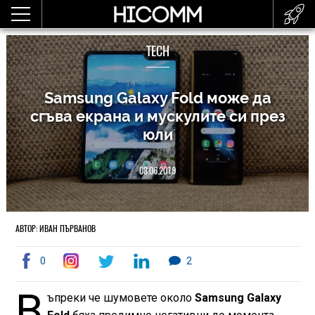
TECH
Samsung Galaxy Fold може да
сгъва екрана и мускулите си през
юли
08.06.2019
АВТОР: ИВАН ПЪРВАНОВ
0
2
В
ъпреки че шумовете около
Samsung Galaxy