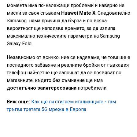
момента има по-належащи проблеми и навярно не
мисли за своя сгъваем
Huawei Mate X
. Следователно
Samsung няма причина да бърза и по всяка
вероятност ще използва времето, за да изпипа
максимално техническите параметри на Samsung
Galaxy Fold.
Независимо от всичко, ние се надяваме, че това ще е
последното забавяне и реалните бройки от гъвкавия
телефон най-сетне ще започнат да се появяват по
магазините, където без съмнение ще има
достатъчно заинтересовани
потребители.
Виж още:
Как ще ги стигнем италианците - там
тръгва третата 5G мрежа в Европа