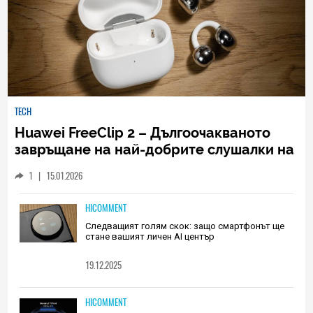
TECH
Huawei FreeClip 2 – Дългоочакваното
завръщане на най-добрите слушалки на
Huawei (РЕВЮ)
1
|
15.01.2026
HICOMMENT
Следващият голям скок: защо смартфонът ще
стане вашият личен AI център
19.12.2025
HICOMMENT