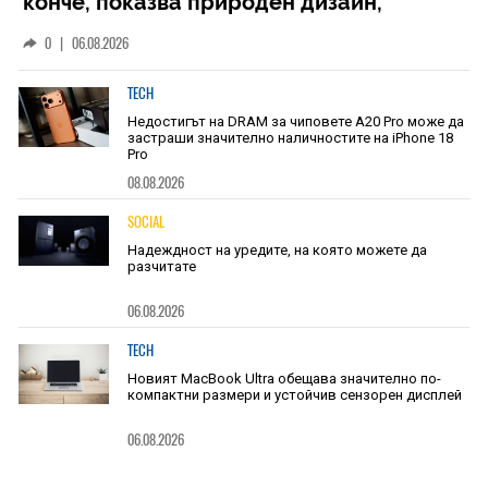
конче, показва природен дизайн,
основан на уникалност и заемки
0
|
06.08.2026
TECH
Недостигът на DRAM за чиповете A20 Pro може да
застраши значително наличностите на iPhone 18
Pro
08.08.2026
SOCIAL
Надеждност на уредите, на която можете да
разчитате
06.08.2026
TECH
Новият MacBook Ultra обещава значително по-
компактни размери и устойчив сензорен дисплей
06.08.2026