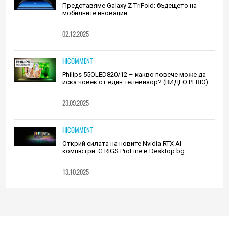
Представяме Galaxy Z TriFold: бъдещето на
мобилните иновации
02.12.2025
HICOMMENT
Philips 55OLED820/12 – какво повече може да
иска човек от един телевизор? (ВИДЕО РЕВЮ)
23.09.2025
HICOMMENT
Открий силата на новите Nvidia RTX AI
компютри: G:RIGS ProLine в Desktop.bg
13.10.2025