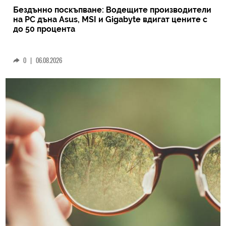
Бездънно поскъпване: Водещите производители
на РС дъна Asus, MSI и Gigabyte вдигат цените с
до 50 процента
0
|
06.08.2026