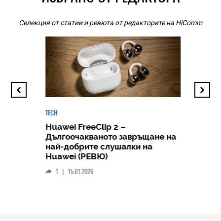
Селекция от статии и ревюта от редакторите на HiComm
TECH
Huawei FreeClip 2 –
Дългоочакваното завръщане на
HICOMME
най-добрите слушалки на
Следв
Huawei (РЕВЮ)
смар
1
|
15.01.2026
личен
0
|