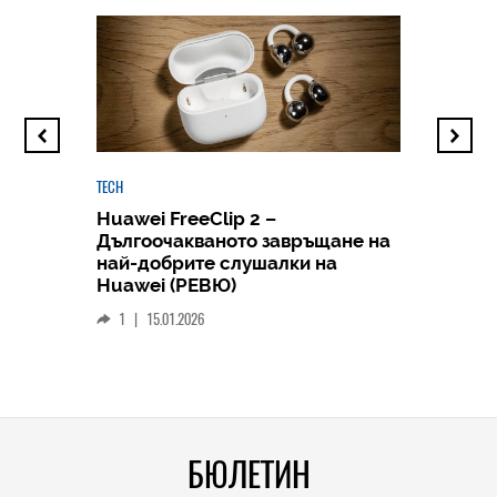
TECH
Huawei FreeClip 2 –
Дългоочакваното завръщане на
HICOMME
най-добрите слушалки на
Следв
Huawei (РЕВЮ)
смар
1
|
15.01.2026
личен
0
|
БЮЛЕТИН