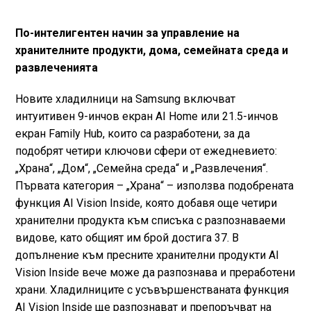
По-интелигентен начин за управление на
хранителните продукти, дома, семейната среда и
развлеченията
Новите хладилници на Samsung включват
интуитивен 9-инчов екран AI Home или 21.5-инчов
екран Family Hub, които са разработени, за да
подобрят четири ключови сфери от ежедневието:
„Храна“, „Дом“, „Семейна среда“ и „Развлечения“.
Първата категория – „Храна“ – използва подобрената
функция AI Vision Inside, която добавя още четири
хранителни продукта към списъка с разпознаваеми
видове, като общият им брой достига 37. В
допълнение към пресните хранителни продукти AI
Vision Inside вече може да разпознава и преработени
храни. Хладилниците с усъвършенстваната функция
AI Vision Inside ще разпознават и препоръчват на