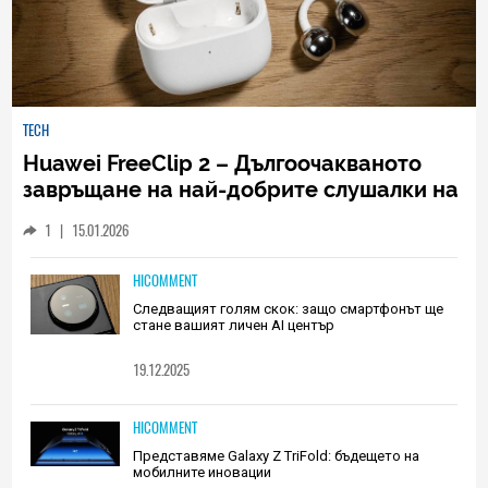
TECH
Huawei FreeClip 2 – Дългоочакваното
завръщане на най-добрите слушалки на
Huawei (РЕВЮ)
1
|
15.01.2026
HICOMMENT
Следващият голям скок: защо смартфонът ще
стане вашият личен AI център
19.12.2025
HICOMMENT
Представяме Galaxy Z TriFold: бъдещето на
мобилните иновации