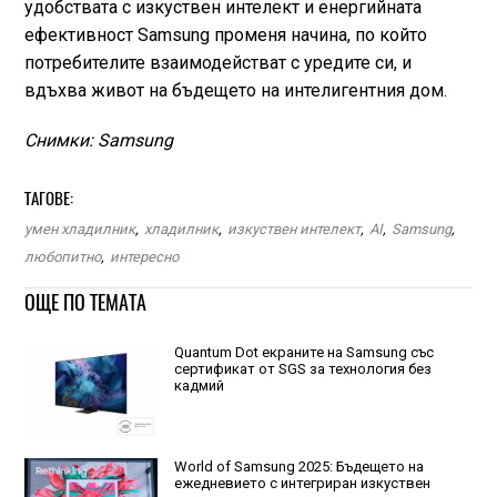
удобствата с изкуствен интелект и енергийната
ефективност Samsung променя начина, по който
потребителите взаимодействат с уредите си, и
вдъхва живот на бъдещето на интелигентния дом.
Снимки: Samsung
ТАГОВЕ:
умен хладилник
,
хладилник
,
изкуствен интелект
,
AI
,
Samsung
,
любопитно
,
интересно
ОЩЕ ПО ТЕМАТА
Quantum Dot екраните на Samsung със
сертификат от SGS за технология без
кадмий
World of Samsung 2025: Бъдещето на
ежедневието с интегриран изкуствен