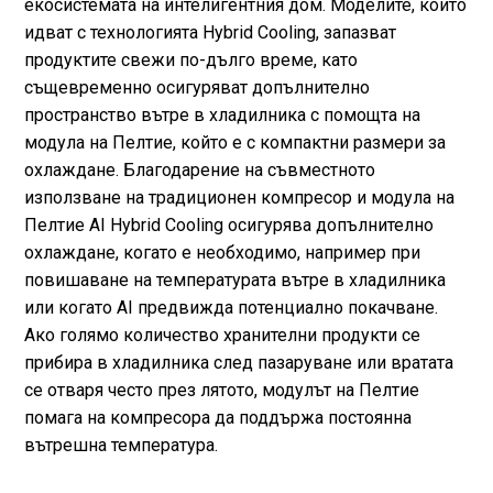
екосистемата на интелигентния дом. Моделите, които
идват с технологията Hybrid Cooling, запазват
продуктите свежи по-дълго време, като
същевременно осигуряват допълнително
пространство вътре в хладилника с помощта на
модула на Пелтие, който е с компактни размери за
охлаждане. Благодарение на съвместното
използване на традиционен компресор и модула на
Пелтие AI Hybrid Cooling осигурява допълнително
охлаждане, когато е необходимо, например при
повишаване на температурата вътре в хладилника
или когато AI предвижда потенциално покачване.
Ако голямо количество хранителни продукти се
прибира в хладилника след пазаруване или вратата
се отваря често през лятото, модулът на Пелтие
помага на компресора да поддържа постоянна
вътрешна температура.