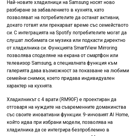
Най-новите хладилници на Samsung носят ново
разбиране за забавлението в кухнята, като
позволяват на потребителите да останат активни,
докато готвят или прекарват време със семейството
си. С интеграцията на Spotify потребителите могат да
слушат любимата си музика или подкасти директно
от хладилника си. Функцията SmartView Mirroring
позволява споделяне на екрана от смартфон или
телевизор Samsung, а специалната функция към
галерията дава възможност за показване на любими
семейни снимки, което придава индивидуален
характер на кухнята.
Хладилникът с 4 врати (RM90F) е проектиран да
отговаря на нуждите на съвременните домакинства
със своите иновативни функции. 9-инчовият AI Home,
който идва при избрани модели, позволява на
хладилника да се интегрира безпроблемно в