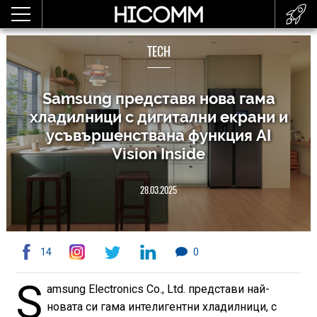
TECH
Samsung представя нова гама
хладилници с дигитални екрани и
усъвършенствана функция AI
Vision Inside
28.03.2025
14
0
S
amsung Electronics Co., Ltd. представи най-
новата си гама интелигентни хладилници, с