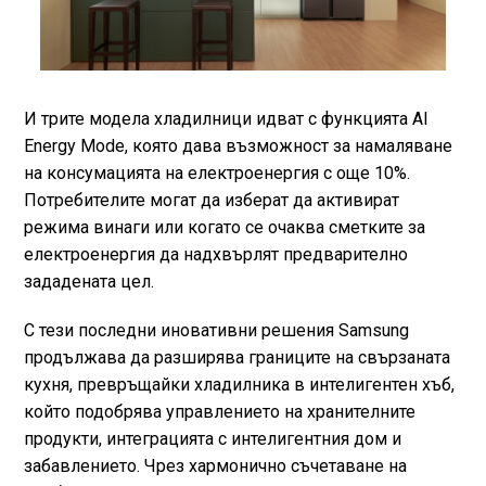
И трите модела хладилници идват с функцията AI
Energy Mode, която дава възможност за намаляване
на консумацията на електроенергия с още 10%.
Потребителите могат да изберат да активират
режима винаги или когато се очаква сметките за
електроенергия да надхвърлят предварително
зададената цел.
С тези последни иновативни решения Samsung
продължава да разширява границите на свързаната
кухня, превръщайки хладилника в интелигентен хъб,
който подобрява управлението на хранителните
продукти, интеграцията с интелигентния дом и
забавлението. Чрез хармонично съчетаване на