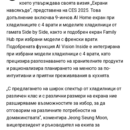
което утвърждава своята визия „Екрани
навсякъде“, представена на CES 2025. Това
допълнение включва 9-инчов AI Home екран при
хладилниците с 4 врати и моделите хладилници от
гамата Side by Side, както и подобрен екран Family
Hub при избрани модели с френски врати.
Подобрената функция AI Vision Inside е интегрирана
при избрани модели хладилници с 4 врати, като
прецизира разпознаването на хранителните продукти
и рационализира планирането на менюто за по-
интуитивни и приятни преживявания в кухнята.
„С предлагането на широк спектър от хладилници от
различен клас и с различни размери на екрана ние
разширяваме възможностите за избор, за да
отговорим на различните потребности на
домакинствата“, коментира Jeong Seung Moon,
вицепрезидент и ръководител на екипа за