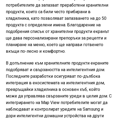
потребителите да запазват преработени хранителни
продукти, които са били често прибирани в
хладилника, като позволяват запазването на до 50
продукта с определени имена. Благодарение на
подобрения списък от хранителни продукти екранът
ще дава персонализирани препоръки за рецепти и
планиране на меню, което ще направи готвенето
вкъщи по-лесно и комфортно.
В допълнение към хранителните продукти екраните
подобряват и свързаността на интелигентния дом.
Последните разработки осигуряват по-дълбока
интеграция в екосистемата на интелигентния дом,
превръщайки хладилника в основен хъб, който
може да управлява свързаните уреди в целия дом. С
интегрирането на Map View потребителите могат да
наблюдават и контролират уредите на Samsung и
дори интелигентни домашни устройства на други