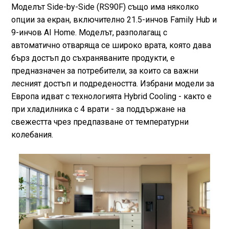
Моделът Side-by-Side (RS90F) също има няколко
опции за екран, включително 21.5-инчов Family Hub и
9-инчов AI Home. Моделът, разполагащ с
автоматично отваряща се широко врата, която дава
бърз достъп до съхраняваните продукти, е
предназначен за потребители, за които са важни
лесният достъп и подредеността. Избрани модели за
Европа идват с технологията Hybrid Cooling - както е
при хладилника с 4 врати - за поддържане на
свежестта чрез предпазване от температурни
колебания.